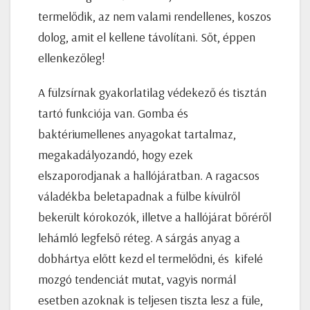
termelődik, az nem valami rendellenes, koszos
dolog, amit el kellene távolítani. Sőt, éppen
ellenkezőleg!
A fülzsírnak gyakorlatilag védekező és tisztán
tartó funkciója van. Gomba és
baktériumellenes anyagokat tartalmaz,
megakadályozandó, hogy ezek
elszaporodjanak a hallójáratban. A ragacsos
váladékba beletapadnak a fülbe kívülről
bekerült kórokozók, illetve a hallójárat bőréről
lehámló legfelső réteg. A sárgás anyag a
dobhártya előtt kezd el termelődni, és kifelé
mozgó tendenciát mutat, vagyis normál
esetben azoknak is teljesen tiszta lesz a füle,