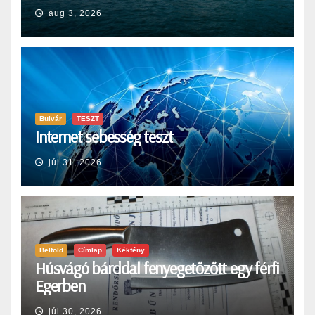
aug 3, 2026
Bulvár
TESZT
Internet sebesség teszt
júl 31, 2026
Belföld
Címlap
Kékfény
Húsvágó bárddal fenyegetőzőtt egy férfi
Egerben
júl 30, 2026