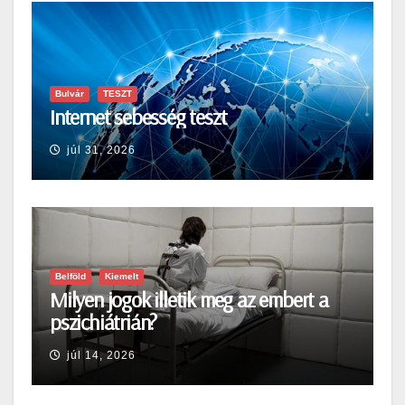
Bulvár
TESZT
Internet sebesség teszt
júl 31, 2026
Belföld
Kiemelt
Milyen jogok illetik meg az embert a
pszichiátrián?
júl 14, 2026