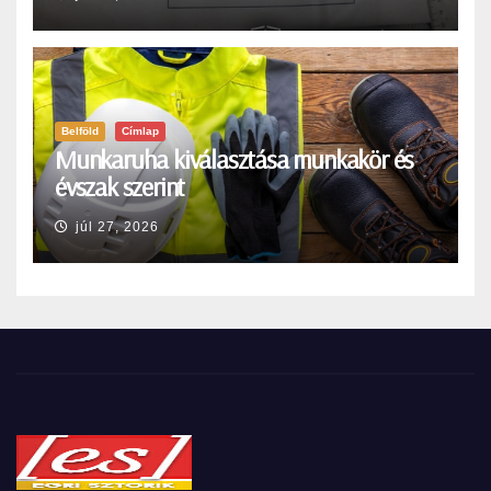
Belföld
Címlap
Munkaruha kiválasztása munkakör és
évszak szerint
júl 27, 2026