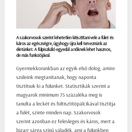
A szakorvosok szerint lehetetlen kitisztítani vele a fület és
káros az egészségre, úgyhogy újra kell terveznünk az
életünket. A fülpiszkáló egyedül a nőknek lehet hasznos,
de más funkciójával.
Gyermekkorunkban az egyik első dolog, amire
szüleink megtanítanak, hogy naponta
tisztítsuk ki a fülünket. Statisztikák szerint a
magyarok minimum 75 százaléka meg is
tanulta a leckét és fültisztítópálcikával tisztítja
a fülét, szinte minden nap. Szakorvosok
szerint azonban ez felesleges és káros, mert a
bizarr sárga színű váladék, ami a fülünkben