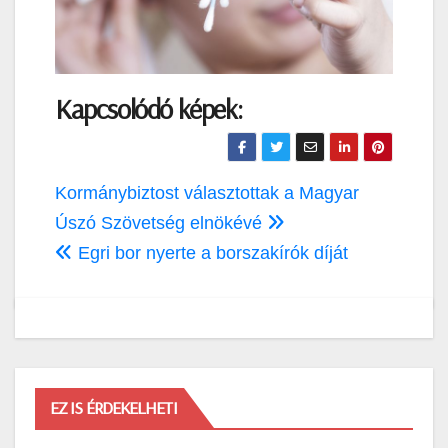
Kapcsolódó képek:
Bejegyzés
Kormánybiztost választottak a Magyar
navigáció
Úszó Szövetség elnökévé
Egri bor nyerte a borszakírók díját
EZ IS ÉRDEKELHETI