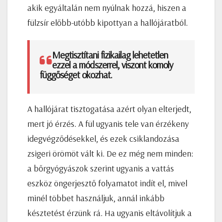
akik egyáltalán nem nyúlnak hozzá, hiszen a
fülzsír előbb-utóbb kipottyan a hallójáratból.
Megtisztítani fizikailag lehetetlen
ezzel a módszerrel, viszont komoly
függőséget okozhat.
A hallójárat tisztogatása azért olyan elterjedt,
mert jó érzés. A fül ugyanis tele van érzékeny
idegvégződésekkel, és ezek csiklandozása
zsigeri örömöt vált ki. De ez még nem minden:
a bőrgyógyászok szerint ugyanis a vattás
eszköz öngerjesztő folyamatot indít el, mivel
minél többet használjuk, annál inkább
késztetést érzünk rá. Ha ugyanis eltávolítjuk a