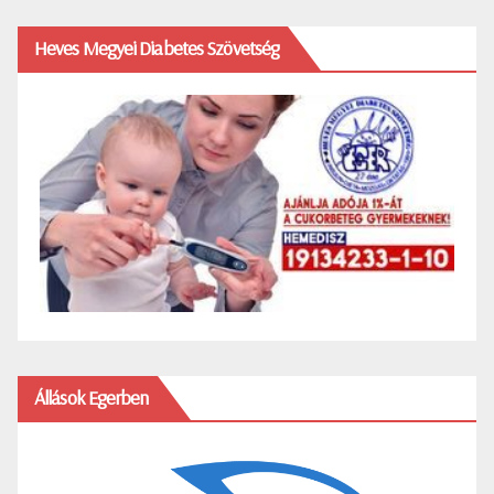
Heves Megyei Diabetes Szövetség
Állások Egerben