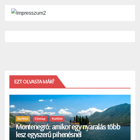
EZT OLVASTA MÁR?
Belföld
Címlap
Külföld
Montenegró: amikor egy nyaralás több
lesz egyszerű pihenésnél