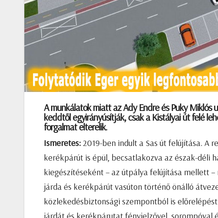
A munkálatok miatt az Ady Endre és Puky Miklós ut
keddtől egyirányúsítják, csak a Kistályai út felé l
forgalmat elterelik.
Ismeretes:
2019-ben indult a Sas út felújítása. A
kerékpárút is épül, becsatlakozva az észak-déli h
kiegészítéseként – az útpálya felújítása mellett 
járda és kerékpárút vasúton történő önálló átvez
közlekedésbiztonsági szempontból is előrelépést 
járdát és kerékpárutat fényjelzővel, sorompóval é