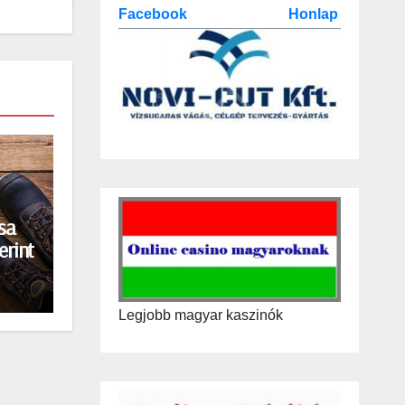
Facebook
Honlap
sa
erint
Legjobb magyar kaszinók