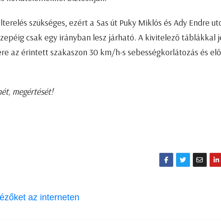
terelés szükséges, ezért a Sas út Puky Miklós és Ady Endre ut
zepéig csak egy irányban lesz járható. A kivitelező táblákkal je
re az érintett szakaszon 30 km/h-s sebességkorlátozás és elő
mét, megértését!
nézőket az interneten