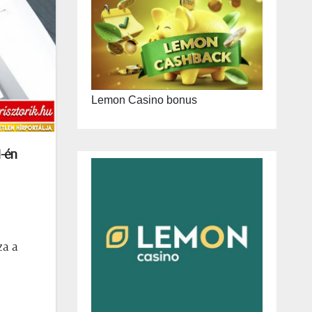
Lemon Casino bonus
1-én
za a
z