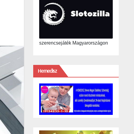
szerencsejáték Magyarországon
Hemedisz