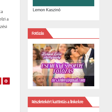
Lemon Kaszinó
ca
lzi a
zési
Fotózás
Részletekért kattintás a linkekre