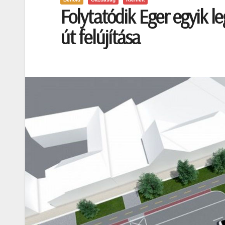
Folytatódik Eger egyik l
út felújítása