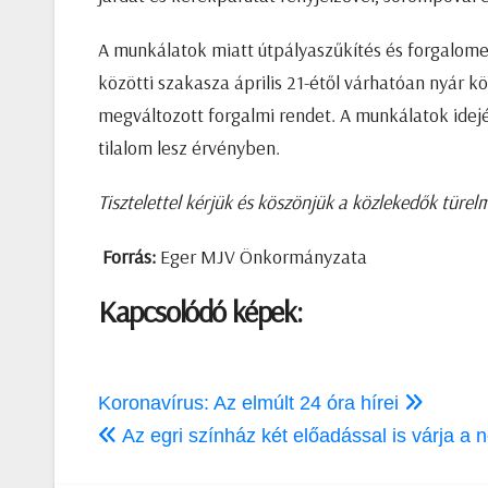
A munkálatok miatt útpályaszűkítés és forgalomel
közötti szakasza április 21-étől várhatóan nyár kö
megváltozott forgalmi rendet. A munkálatok idejé
tilalom lesz érvényben.
Tisztelettel kérjük és köszönjük a közlekedők türel
Forrás:
Eger MJV Önkormányzata
Kapcsolódó képek:
Bejegyzés
Koronavírus: Az elmúlt 24 óra hírei
navigáció
Az egri színház két előadással is várja a 