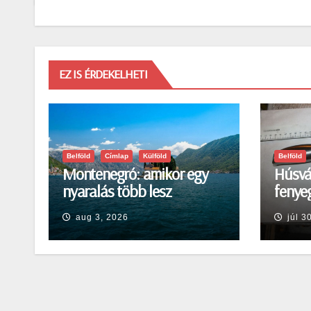
EZ IS ÉRDEKELHETI
Belföld
Címlap
Külföld
Belföld
Montenegró: amikor egy
Húsvá
nyaralás több lesz
fenyeg
egyszerű pihenésnél
Egerb
aug 3, 2026
júl 3