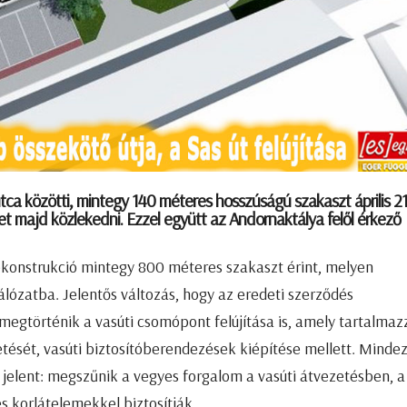
ca közötti, mintegy 140 méteres hosszúságú szakaszt április 2
ehet majd közlekedni. Ezzel együtt az Andornaktálya felől érkező
 rekonstrukció mintegy 800 méteres szakaszt érint, melyen
álózatba. Jelentős változás, hogy az eredeti szerződés
– megtörténik a vasúti csomópont felújítása is, amely tartalmaz
etését, vasúti biztosítóberendezések kiépítése mellett. Minde
jelent: megszűnik a vegyes forgalom a vasúti átvezetésben, a
s korlátelemekkel biztosítják.