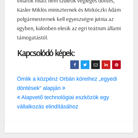
viharok miatt nem születik végleges döntés,
Kásler Miklós miniszternek és Mirkóczki Ádám
polgármesternek kell egyeszségre jutnia az
ügyben, különben elesik az egri teátrum állami
támogatástól.
Kapcsolódó képek:
Bejegyzés
Ömlik a közpénz Orbán köreihez „egyedi
navigáció
döntések” alapján
Alapvető technológiai eszközök egy
vállalkozás elindításához