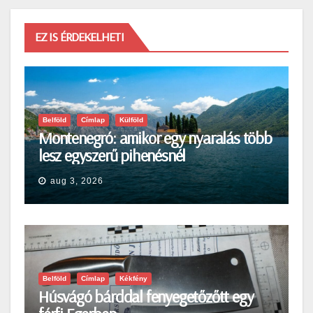
EZ IS ÉRDEKELHETI
Belföld
Címlap
Külföld
Montenegró: amikor egy nyaralás több
lesz egyszerű pihenésnél
aug 3, 2026
Belföld
Címlap
Kékfény
Húsvágó bárddal fenyegetőzőtt egy