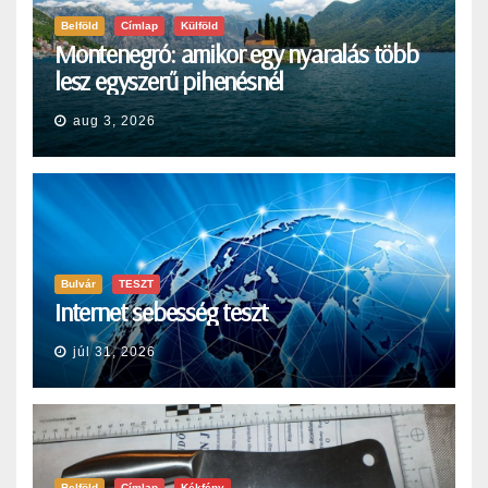
Belföld
Címlap
Külföld
Montenegró: amikor egy nyaralás több
lesz egyszerű pihenésnél
aug 3, 2026
Bulvár
TESZT
Internet sebesség teszt
júl 31, 2026
Belföld
Címlap
Kékfény