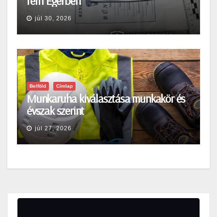
férfi Egerben
júl 30, 2026
Belföld
Címlap
Munkaruha kiválasztása munkakör és
évszak szerint
júl 27, 2026