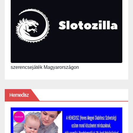
szerencsejáték Magyarországon
Hemedisz