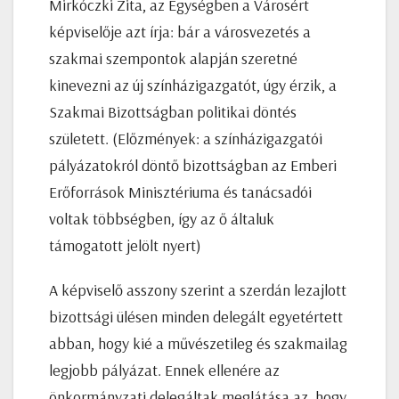
Mirkóczki Zita, az Egységben a Városért
képviselője azt írja: bár a városvezetés a
szakmai szempontok alapján szeretné
kinevezni az új színházigazgatót, úgy érzik, a
Szakmai Bizottságban politikai döntés
született. (Előzmények: a színházigazgatói
pályázatokról döntő bizottságban az Emberi
Erőforrások Minisztériuma és tanácsadói
voltak többségben, így az ő általuk
támogatott jelölt nyert)
A képviselő asszony szerint a szerdán lezajlott
bizottsági ülésen minden delegált egyetértett
abban, hogy kié a művészetileg és szakmailag
legjobb pályázat. Ennek ellenére az
önkormányzati delegáltak meglátása az, hogy