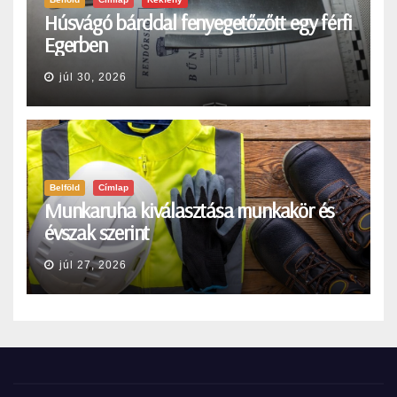
Húsvágó bárddal fenyegetőzőtt egy férfi
Egerben
júl 30, 2026
Belföld
Címlap
Munkaruha kiválasztása munkakör és
évszak szerint
júl 27, 2026