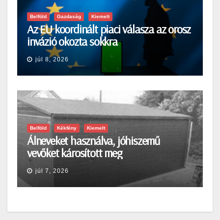
Belföld
Gazdaság
Kiemelt
Az EU koordinált piaci válasza az orosz
invázió okozta sokkra
júl 8, 2026
Belföld
Kékfény
Kiemelt
Álneveket használva, jóhiszemű
vevőket károsított meg
júl 7, 2026