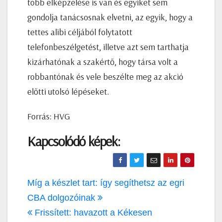
több elképzelése is van és egyiket sem
gondolja tanácsosnak elvetni, az egyik, hogy a
tettes alibi céljából folytatott
telefonbeszélgetést, illetve azt sem tarthatja
kizárhatónak a szakértő, hogy társa volt a
robbantónak és vele beszélte meg az akció
előtti utolsó lépéseket.
Forrás: HVG
Kapcsolódó képek:
Bejegyzés
Míg a készlet tart: így segíthetsz az egri
navigáció
CBA dolgozóinak
Frissített: havazott a Kékesen