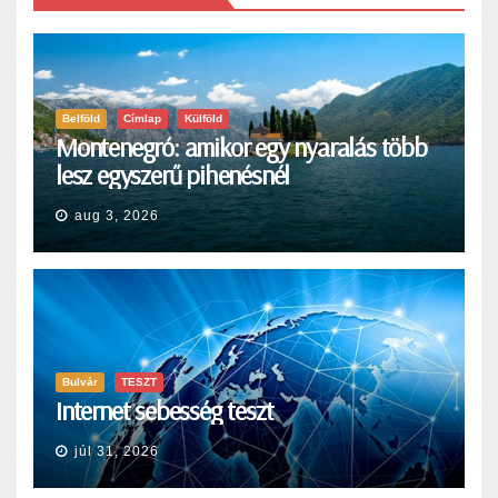
Belföld
Címlap
Külföld
Montenegró: amikor egy nyaralás több
lesz egyszerű pihenésnél
aug 3, 2026
Bulvár
TESZT
Internet sebesség teszt
júl 31, 2026