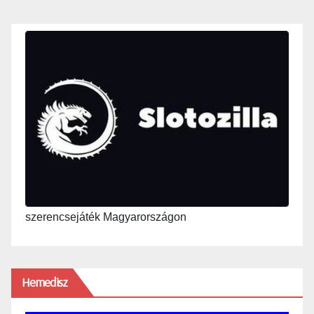
szerencsejáték Magyarországon
Hemedisz