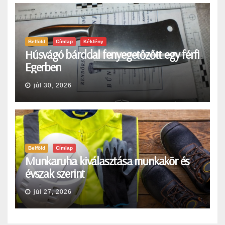
Belföld
Címlap
Kékfény
Húsvágó bárddal fenyegetőzőtt egy férfi
Egerben
júl 30, 2026
Belföld
Címlap
Munkaruha kiválasztása munkakör és
évszak szerint
júl 27, 2026