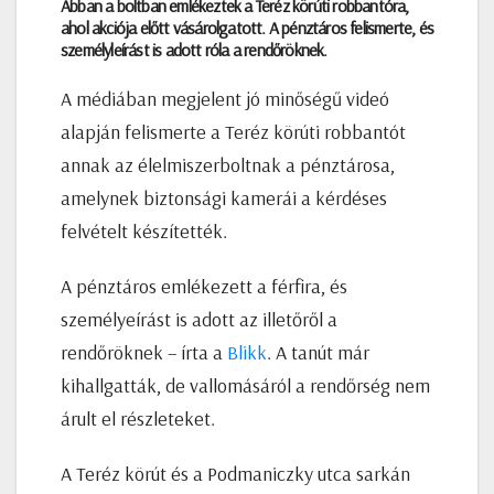
Abban a boltban emlékeztek a Teréz körúti robbantóra,
ahol akciója előtt vásárolgatott. A pénztáros felismerte, és
személyleírást is adott róla a rendőröknek.
A médiában megjelent jó minőségű videó
alapján felismerte a Teréz körúti robbantót
annak az élelmiszerboltnak a pénztárosa,
amelynek biztonsági kamerái a kérdéses
felvételt készítették.
A pénztáros emlékezett a férfira, és
személyeírást is adott az illetőről a
rendőröknek – írta a
Blikk
. A tanút már
kihallgatták, de vallomásáról a rendőrség nem
árult el részleteket.
A Teréz körút és a Podmaniczky utca sarkán