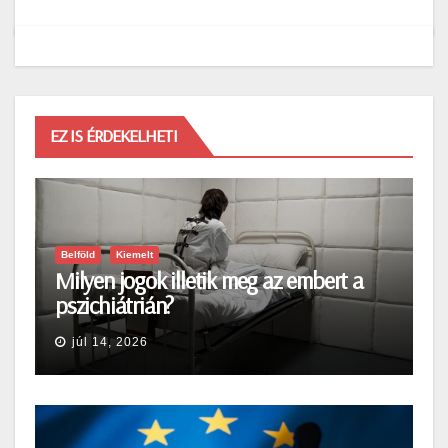
EZ IS ÉRDEKELHETI
Belföld
Kiemelt
Milyen jogok illetik meg az embert a
pszichiátrián?
júl 14, 2026