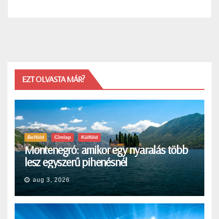
EZT OLVASTA MÁR?
Belföld
Címlap
Külföld
Montenegró: amikor egy nyaralás több
lesz egyszerű pihenésnél
aug 3, 2026