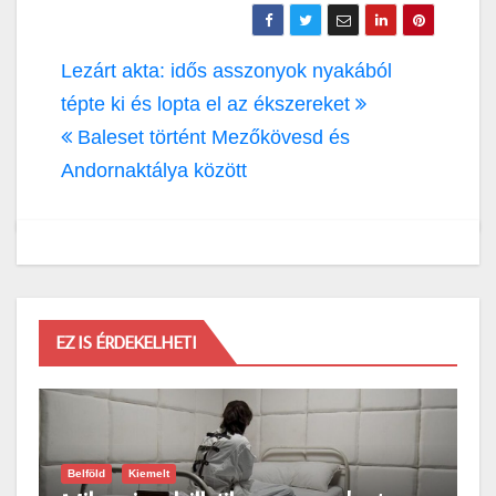
Bejegyzés
Lezárt akta: idős asszonyok nyakából
navigáció
tépte ki és lopta el az ékszereket
Baleset történt Mezőkövesd és
Andornaktálya között
EZ IS ÉRDEKELHETI
Belföld
Kiemelt