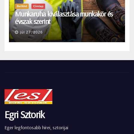
Belföld
Címlap
Munkaruha kiválasztása munkakör és
évszak szerint
júl 27, 2026
Egri Sztorik
Eger legfontosabb hírei, sztorijai