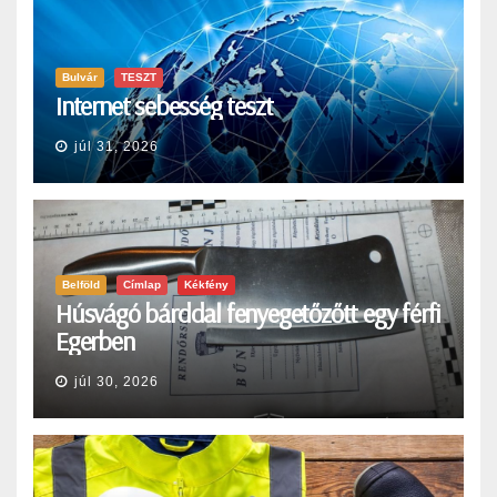
Bulvár
TESZT
Internet sebesség teszt
júl 31, 2026
Belföld
Címlap
Kékfény
Húsvágó bárddal fenyegetőzőtt egy férfi
Egerben
júl 30, 2026