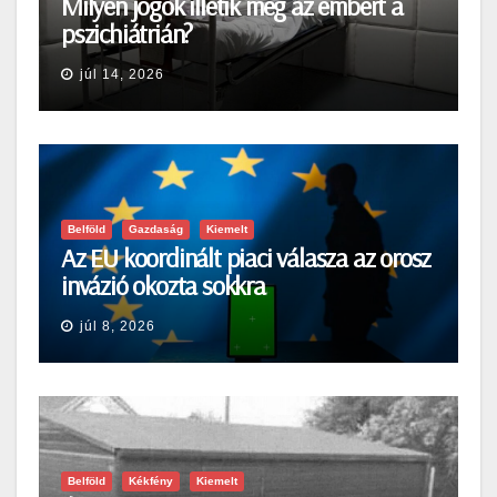
Milyen jogok illetik meg az embert a
pszichiátrián?
júl 14, 2026
Belföld
Gazdaság
Kiemelt
Az EU koordinált piaci válasza az orosz
invázió okozta sokkra
júl 8, 2026
Belföld
Kékfény
Kiemelt