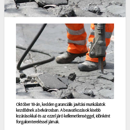
Október 18-án, kedden garanciális javítási munkálatok
kezdődnek a belvárosban. A beavatkozások kisebb
lezárásokkal és az ezzel járó kellemetlenséggel, időnként
forgalomtereléssel járnak.