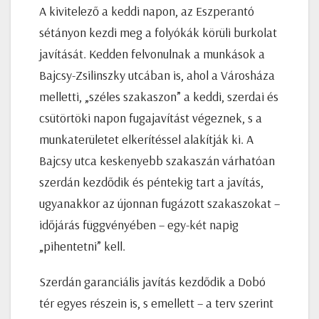
A kivitelező a keddi napon, az Eszperantó
sétányon kezdi meg a folyókák körüli burkolat
javítását. Kedden felvonulnak a munkások a
Bajcsy-Zsilinszky utcában is, ahol a Városháza
melletti, „széles szakaszon” a keddi, szerdai és
csütörtöki napon fugajavítást végeznek, s a
munkaterületet elkerítéssel alakítják ki. A
Bajcsy utca keskenyebb szakaszán várhatóan
szerdán kezdődik és péntekig tart a javítás,
ugyanakkor az újonnan fugázott szakaszokat –
időjárás függvényében – egy-két napig
„pihentetni” kell.
Szerdán garanciális javítás kezdődik a Dobó
tér egyes részein is, s emellett – a terv szerint