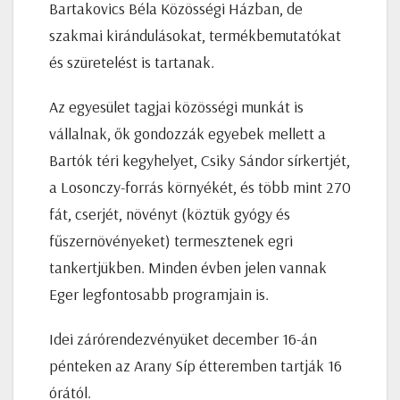
Bartakovics Béla Közösségi Házban, de
szakmai kirándulásokat, termékbemutatókat
és szüretelést is tartanak.
Az egyesület tagjai közösségi munkát is
vállalnak, ők gondozzák egyebek mellett a
Bartók téri kegyhelyet, Csiky Sándor sírkertjét,
a Losonczy-forrás környékét, és több mint 270
fát, cserjét, növényt (köztük gyógy és
fűszernövényeket) termesztenek egri
tankertjükben. Minden évben jelen vannak
Eger legfontosabb programjain is.
Idei zárórendezvényüket december 16-án
pénteken az Arany Síp étteremben tartják 16
órától.