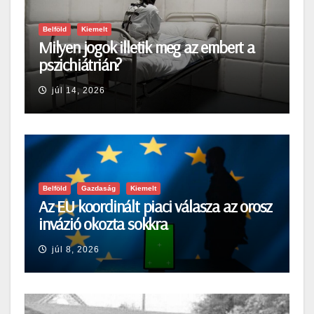
Belföld
Kiemelt
Milyen jogok illetik meg az embert a
pszichiátrián?
júl 14, 2026
Belföld
Gazdaság
Kiemelt
Az EU koordinált piaci válasza az orosz
invázió okozta sokkra
júl 8, 2026