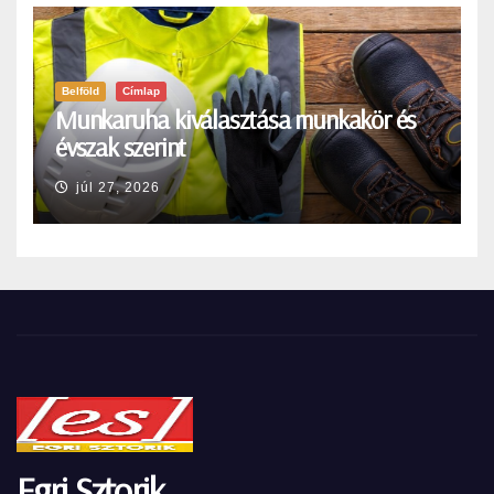
Belföld
Címlap
Munkaruha kiválasztása munkakör és
évszak szerint
júl 27, 2026
Egri Sztorik