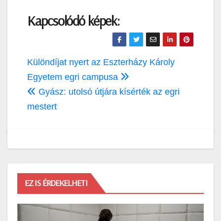
Kapcsolódó képek:
Bejegyzés
Különdíjat nyert az Eszterházy Károly
navigáció
Egyetem egri campusa
Gyász: utolsó útjára kísérték az egri
mestert
EZ IS ÉRDEKELHETI