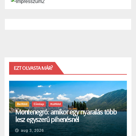
EZT OLVASTA MÁR?
Belföld
Címlap
Külföld
Montenegró: amikor egy nyaralás több
lesz egyszerű pihenésnél
aug 3, 2026