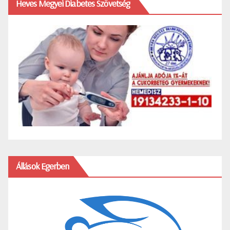
Heves Megyei Diabetes Szövetség
Állások Egerben