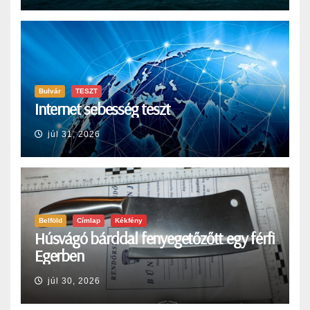
Bulvár
TESZT
Internet sebesség teszt
júl 31, 2026
Belföld
Címlap
Kékfény
Húsvágó bárddal fenyegetőzőtt egy férfi
Egerben
júl 30, 2026