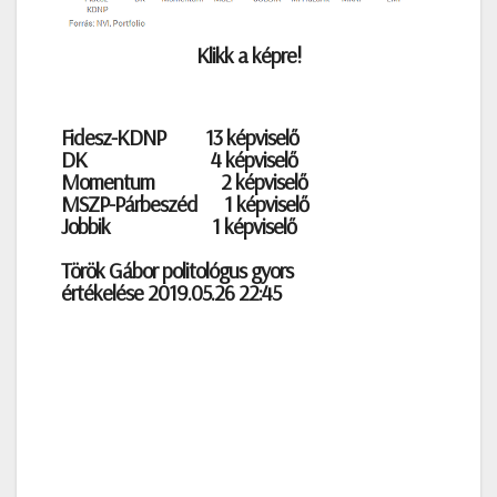
Klikk a képre!
Fidesz-KDNP
13 képviselő
DK
4 képviselő
Momentum
2 képviselő
MSZP-Párbeszéd
1 képviselő
Jobbik
1 képviselő
Török Gábor politológus gyors
értékelése
2019.05.26 22:45