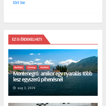
tört be
EZ IS ÉRDEKELHETI
Belföld
Címlap
Külföld
Montenegró: amikor egy nyaralás több
lesz egyszerű pihenésnél
aug 3, 2026