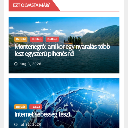
EZT OLVASTA MÁR?
Belföld
Címlap
Külföld
Montenegró: amikor egy nyaralás több
lesz egyszerű pihenésnél
aug 3, 2026
Bulvár
TESZT
Internet sebesség teszt
júl 31, 2026