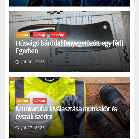
Belföld
Címlap
Kékfény
Húsvágó bárddal fenyegetőzőtt egy férfi
Egerben
júl 30, 2026
Belföld
Címlap
Munkaruha kiválasztása munkakör és
évszak szerint
júl 27, 2026