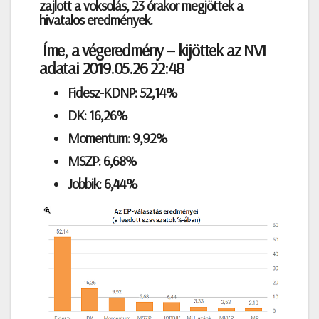
zajlott a voksolás, 23 órakor megjöttek a
hivatalos eredmények.
Íme, a végeredmény – kijöttek az NVI
adatai
2019.05.26 22:48
Fidesz-KDNP: 52,14%
DK: 16,26%
Momentum: 9,92%
MSZP: 6,68%
Jobbik: 6,44%