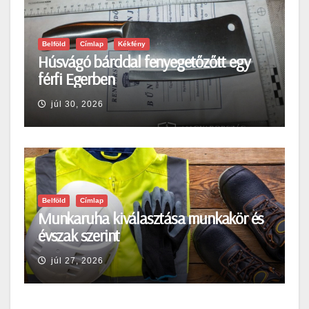
Belföld
Címlap
Kékfény
Húsvágó bárddal fenyegetőzőtt egy
férfi Egerben
júl 30, 2026
Belföld
Címlap
Munkaruha kiválasztása munkakör és
évszak szerint
júl 27, 2026