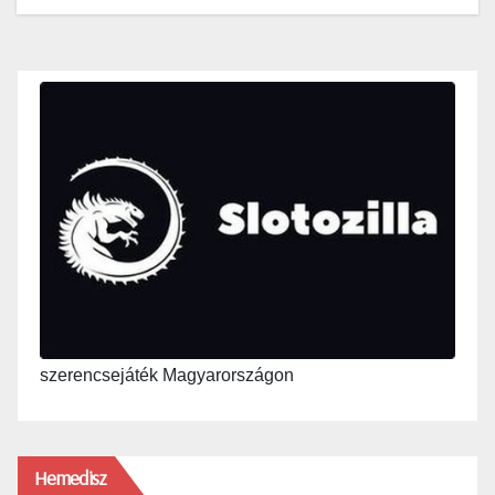
szerencsejáték Magyarországon
Hemedisz