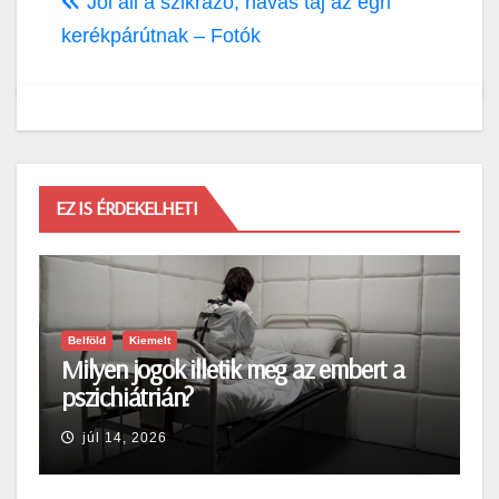
Jól áll a szikrázó, havas táj az egri
kerékpárútnak – Fotók
EZ IS ÉRDEKELHETI
Belföld
Kiemelt
Milyen jogok illetik meg az embert a
pszichiátrián?
júl 14, 2026