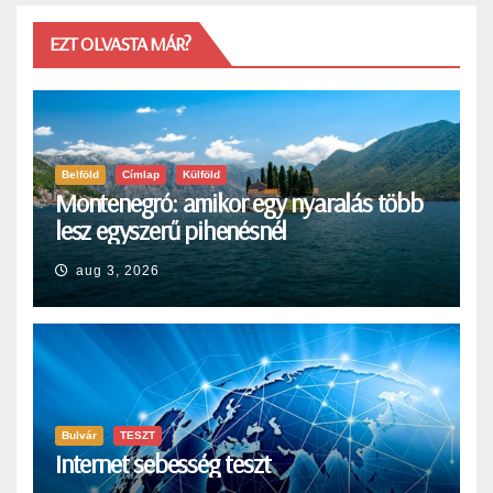
EZT OLVASTA MÁR?
Belföld
Címlap
Külföld
Montenegró: amikor egy nyaralás több
lesz egyszerű pihenésnél
aug 3, 2026
Bulvár
TESZT
Internet sebesség teszt