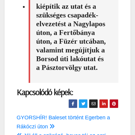
kiépítik az utat és a
szükséges csapadék-
elvezetést a Nagylapos
úton, a Fertőbánya
úton, a Füzér utcában,
valamint megújítjuk a
Borsod úti lakóutat és
a Pásztorvölgy utat.
Kapcsolódó képek:
Bejegyzés
GYORSHÍR! Baleset történt Egerben a
navigáció
Rákóczi úton