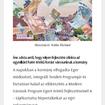
Illusztráció: Keller Richárd
Íme a lista arról, hogy milyen fejlesztési célokra ad
egymilliárd forint értékű forrást városunknak a kormány.
A napokban a kormány elfogadta Eger
módosított, Integrált Területi Programját és
biztatóan halad az előkészítés a Modern
Városok Program Egert érintő fejlesztéseinél is
– tájékoztatta hírportálunkat az egri
önkormányzat.