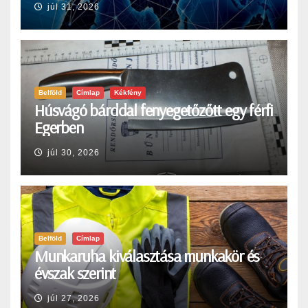
júl 31, 2026
Belföld
Címlap
Kékfény
Húsvágó bárddal fenyegetőzőtt egy férfi
Egerben
júl 30, 2026
Belföld
Címlap
Munkaruha kiválasztása munkakör és
évszak szerint
júl 27, 2026