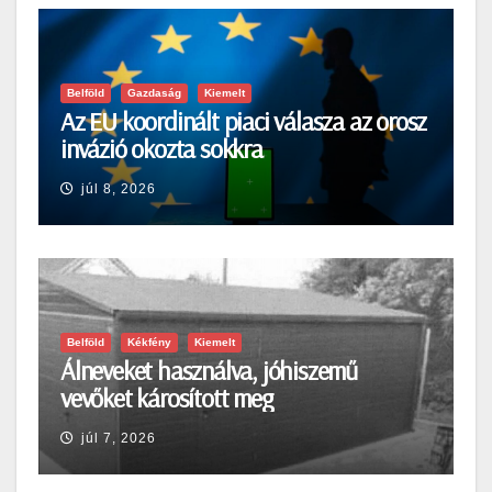
Belföld
Gazdaság
Kiemelt
Az EU koordinált piaci válasza az orosz
invázió okozta sokkra
júl 8, 2026
Belföld
Kékfény
Kiemelt
Álneveket használva, jóhiszemű
vevőket károsított meg
júl 7, 2026