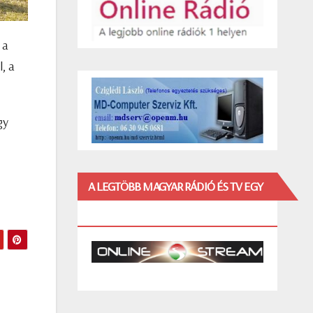
 a
, a
gy
A LEGTÖBB MAGYAR RÁDIÓ ÉS TV EGY
HELYEN!