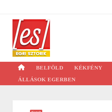
Skip
to
content
BELFÖLD
KÉKFÉNY
ÁLLÁSOK EGERBEN
Kiemelt