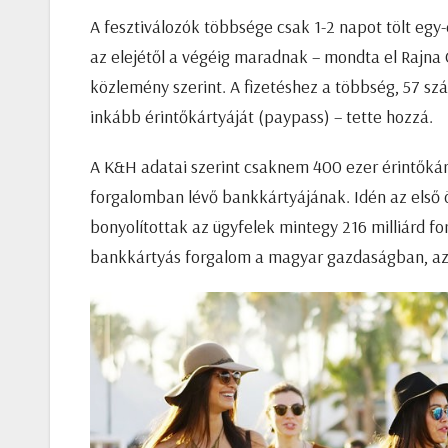
A fesztiválozók többsége csak 1-2 napot tölt egy
az elejétől a végéig maradnak – mondta el Rajna
közlemény szerint. A fizetéshez a többség, 57 szá
inkább érintőkártyáját (paypass) – tette hozzá.
A K&H adatai szerint csaknem 400 ezer érintőkár
forgalomban lévő bankkártyájának. Idén az első 
bonyolítottak az ügyfelek mintegy 216 milliárd f
bankkártyás forgalom a magyar gazdaságban, az 