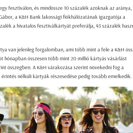
-egy fesztiválon, és mindössze 10 százalék azoknak az aránya,
 Gábor, a K&H Bank lakossági fiókhálózatának igazgatója a
zalék a hivatalos fesztiválkártyát preferálja, 43 százalék has
tya van jelenleg forgalomban, ami több mint a fele a K&H öss
öt hónapban összesen több mint 20 millió kártyás vásárlást
orint összegben. A K&H várakozása szerint növekedni fog a
érintés nélküli kártyák részesedése pedig tovább emelkedik.