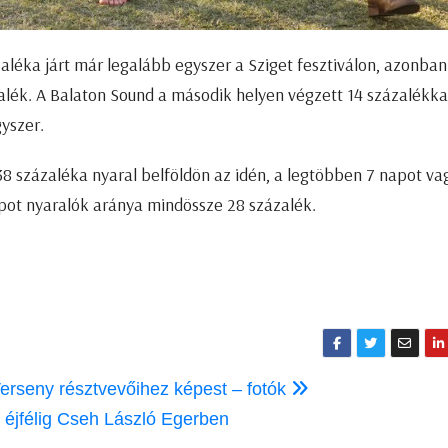
ázaléka járt már legalább egyszer a Sziget fesztiválon, azonban
lék. A Balaton Sound a második helyen végzett 14 százalékkal
yszer.
38 százaléka nyaral belföldön az idén, a legtöbben 7 napot va
pot nyaralók aránya mindössze 28 százalék.
erseny résztvevőihez képest – fotók
l éjfélig Cseh László Egerben