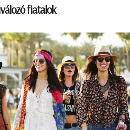
iválozó fiatalok