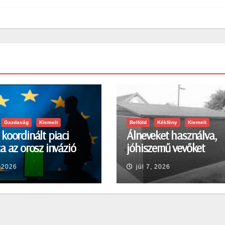
Gazdaság
Kiemelt
Belföld
Kékfény
Kiemelt
koordinált piaci
Álneveket használva,
a az orosz invázió
jóhiszemű vevőket
a sokkra
károsított meg
, 2026
júl 7, 2026