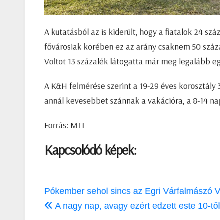
A kutatásból az is kiderült, hogy a fiatalok 24 sz
fővárosiak körében ez az arány csaknem 50 száza
Voltot 13 százalék látogatta már meg legalább eg
A K&H felmérése szerint a 19-29 éves korosztály 
annál kevesebbet szánnak a vakációra, a 8-14 na
Forrás: MTI
Kapcsolódó képek:
Bejegyzés
Pókember sehol sincs az Egri Várfalmászó V
navigáció
A nagy nap, avagy ezért edzett este 10-tő