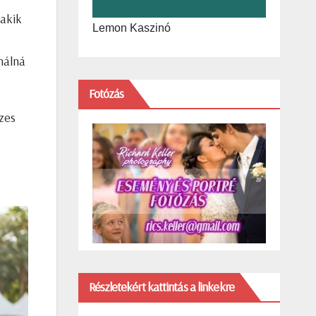
 akik
Lemon Kaszinó
ználná
Fotózás
zes
Részletekért kattintás a linkekre