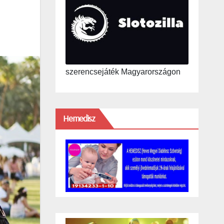
szerencsejáték Magyarországon
Hemedisz