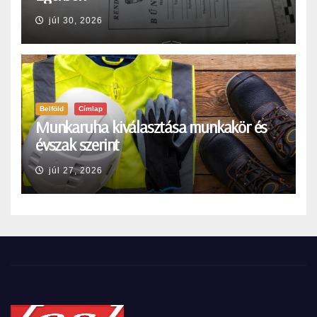
júl 30, 2026
Belföld
Címlap
Munkaruha kiválasztása munkakör és
évszak szerint
júl 27, 2026