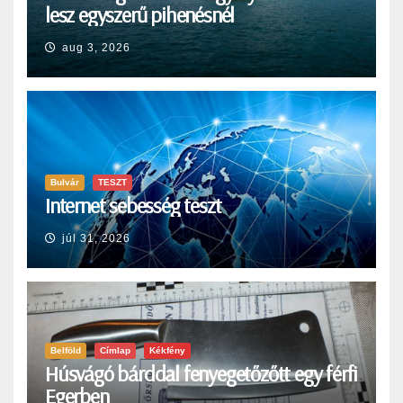
lesz egyszerű pihenésnél
aug 3, 2026
Bulvár
TESZT
Internet sebesség teszt
júl 31, 2026
Belföld
Címlap
Kékfény
Húsvágó bárddal fenyegetőzőtt egy férfi
Egerben