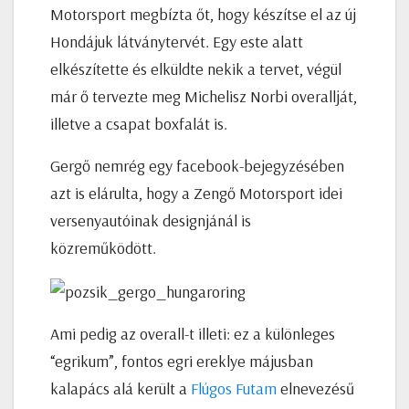
Motorsport megbízta őt, hogy készítse el az új
Hondájuk látványtervét. Egy este alatt
elkészítette és elküldte nekik a tervet, végül
már ő tervezte meg Michelisz Norbi overallját,
illetve a csapat boxfalát is.
Gergő nemrég egy facebook-bejegyzésében
azt is elárulta, hogy a Zengő Motorsport idei
versenyautóinak designjánál is
közreműködött.
Ami pedig az overall-t illeti: ez a különleges
“egrikum”, fontos egri ereklye májusban
kalapács alá került a
Flúgos Futam
elnevezésű