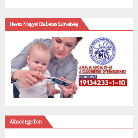
Heves Megyei Diabetes Szövetség
Állások Egerben