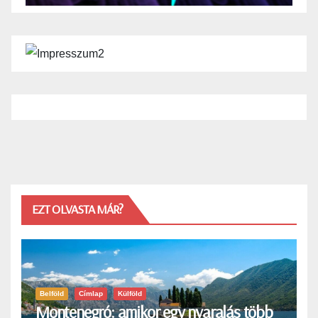
EZT OLVASTA MÁR?
Belföld
Címlap
Külföld
Montenegró: amikor egy nyaralás több