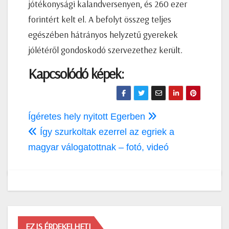
jótékonysági kalandversenyen, és 260 ezer
forintért kelt el. A bef
olyt összeg teljes
egészében hátrányos helyzetű gyerekek
jólétéről gondoskodó szervezethez került.
Kapcsolódó képek:
Bejegyzés
Ígéretes hely nyitott Egerben
navigáció
Így szurkoltak ezerrel az egriek a
magyar válogatottnak – fotó, videó
EZ IS ÉRDEKELHETI