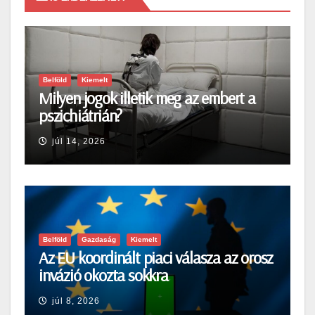
Belföld
Kiemelt
Milyen jogok illetik meg az embert a
pszichiátrián?
júl 14, 2026
Belföld
Gazdaság
Kiemelt
Az EU koordinált piaci válasza az orosz
invázió okozta sokkra
júl 8, 2026