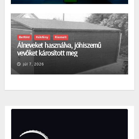
Belföld
Kékfény
Kiemelt
Álneveket használva, jóhiszemű
vevőket károsított meg
júl 7, 2026