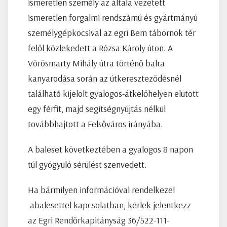
ismeretlen személy az általa vezetett
ismeretlen forgalmi rendszámú és gyártmányú
személygépkocsival az egri Bem tábornok tér
felől közlekedett a Rózsa Károly úton. A
Vörösmarty Mihály útra történő balra
kanyarodása során az útkereszteződésnél
található kijelölt gyalogos-átkelőhelyen elütött
egy férfit, majd segítségnyújtás nélkül
továbbhajtott a Felsőváros irányába.
A baleset következtében a gyalogos 8 napon
túl gyógyuló sérülést szenvedett.
Ha bármilyen információval rendelkezel
abalesettel kapcsolatban, kérlek jelentkezz
az Egri Rendőrkapitányság 36/522-111-