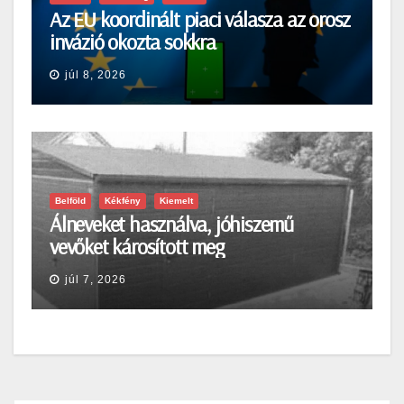
Az EU koordinált piaci válasza az orosz
invázió okozta sokkra
júl 8, 2026
Belföld
Kékfény
Kiemelt
Álneveket használva, jóhiszemű
vevőket károsított meg
júl 7, 2026