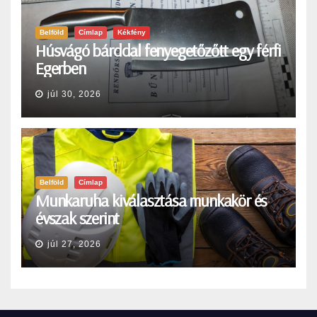
Belföld
Címlap
Kékfény
Húsvágó bárddal fenyegetőzőtt egy férfi
Egerben
júl 30, 2026
Belföld
Címlap
Munkaruha kiválasztása munkakör és
évszak szerint
júl 27, 2026