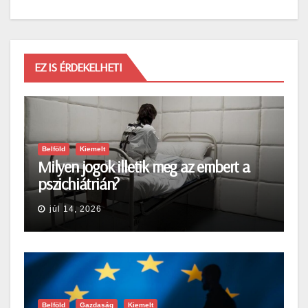
EZ IS ÉRDEKELHETI
Belföld
Kiemelt
Milyen jogok illetik meg az embert a
pszichiátrián?
júl 14, 2026
Belföld
Gazdaság
Kiemelt