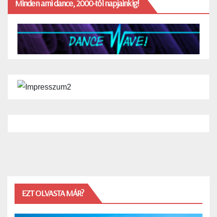
Minden ami dance, 2000-től napjainkig!
EZT OLVASTA MÁR?