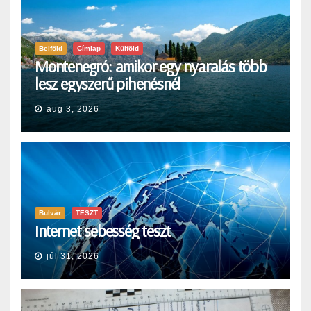
Belföld
Címlap
Külföld
Montenegró: amikor egy nyaralás több
lesz egyszerű pihenésnél
aug 3, 2026
Bulvár
TESZT
Internet sebesség teszt
júl 31, 2026