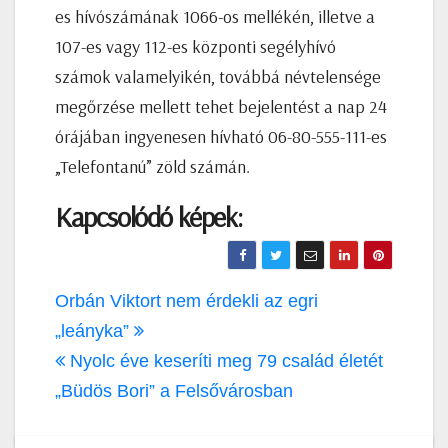
es hívószámának 1066-os mellékén, illetve a
107-es vagy 112-es központi segélyhívó
számok valamelyikén, továbbá névtelensége
megőrzése mellett tehet bejelentést a nap 24
órájában ingyenesen hívható 06-80-555-111-es
„Telefontanú” zöld számán.
Kapcsolódó képek:
Bejegyzés
Orbán Viktort nem érdekli az egri
navigáció
„leányka”
Nyolc éve keseríti meg 79 család életét
„Büdös Bori” a Felsővárosban