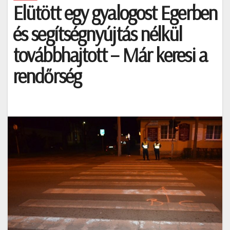
Elütött egy gyalogost Egerben
és segítségnyújtás nélkül
továbbhajtott – Már keresi a
rendőrség