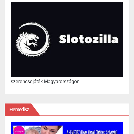
szerencsejáték Magyarországon
Hemedisz