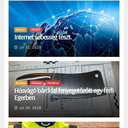
Bulvár
TESZT
Internet sebesség teszt
júl 31, 2026
Belföld
Címlap
Kékfény
Húsvágó bárddal fenyegetőzőtt egy férfi
Egerben
júl 30, 2026