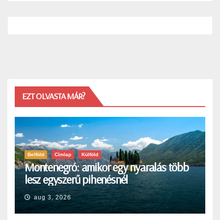
EZT OLVASTA MÁR?
Belföld
Címlap
Külföld
Montenegró: amikor egy nyaralás több
lesz egyszerű pihenésnél
aug 3, 2026