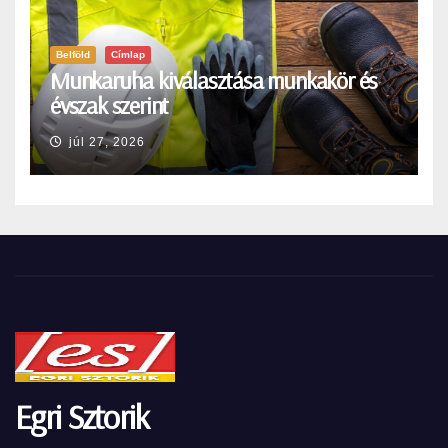
Belföld
Címlap
Munkaruha kiválasztása munkakör és
évszak szerint
júl 27, 2026
Egri Sztorik