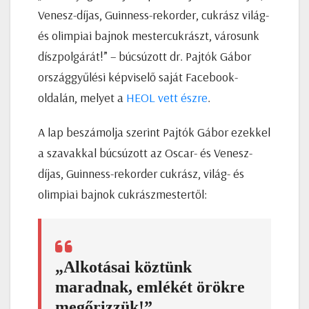
Venesz-díjas, Guinness-rekorder, cukrász világ-
és olimpiai bajnok mestercukrászt, városunk
díszpolgárát!” – búcsúzott dr. Pajtók Gábor
országgyűlési képviselő saját Facebook-
oldalán, melyet a
HEOL vett észre
.
A lap beszámolja szerint Pajtók Gábor ezekkel
a szavakkal búcsúzott az Oscar- és Venesz-
díjas, Guinness-rekorder cukrász, világ- és
olimpiai bajnok cukrászmestertől:
„Alkotásai köztünk
maradnak, emlékét örökre
megőrizzük!”