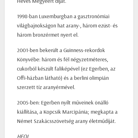
Heves Megyéért díjat.
1998-ban Luxemburgban a gasztronómiai
világbajnokságon hat arany-, három ezüst- és
három bronzérmet nyert el.
2001-ben bekerült a Guinness-rekordok
Könyvébe: három és fél négyzetméteres,
cukorból készült faliképével (ez Egerben, az
Offi-házban látható) és a berlini olimpián
szerzett tíz aranyérmével.
2005-ben: Egerben nyílt műveinek önálló
kiállítása, a Kopcsik Marcipánia; megkapta a
Német Szakácsszövetség arany életműdíját.
HEOL