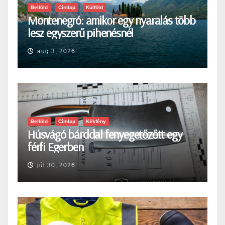
Belföld
Címlap
Külföld
Montenegró: amikor egy nyaralás több
lesz egyszerű pihenésnél
aug 3, 2026
Belföld
Címlap
Kékfény
Húsvágó bárddal fenyegetőzőtt egy
férfi Egerben
júl 30, 2026