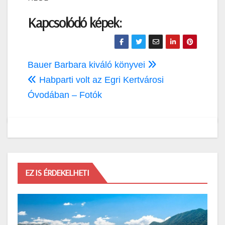
Kapcsolódó képek:
Bejegyzés
Bauer Barbara kiváló könyvei
navigáció
Habparti volt az Egri Kertvárosi
Óvodában – Fotók
EZ IS ÉRDEKELHETI