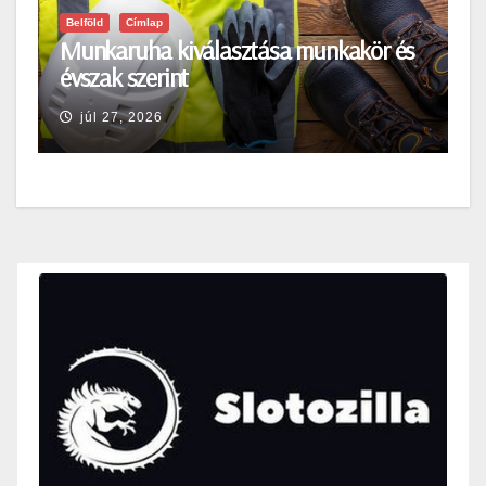
Belföld
Címlap
Munkaruha kiválasztása munkakör és
évszak szerint
júl 27, 2026