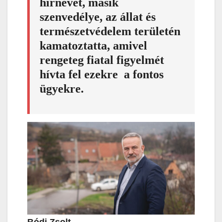
hírnevét, másik
szenvedélye, az állat és
természetvédelem területén
kamatoztatta, amivel
rengeteg fiatal figyelmét
hívta fel ezekre a fontos
ügyekre.
Bódi Zsolt