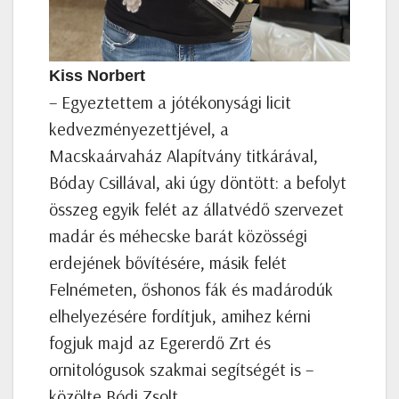
Kiss Norbert
– Egyeztettem a jótékonysági licit
kedvezményezettjével, a
Macskaárvaház Alapítvány titkárával,
Bóday Csillával, aki úgy döntött: a befolyt
összeg egyik felét az állatvédő szervezet
madár és méhecske barát közösségi
erdejének bővítésére, másik felét
Felnémeten, őshonos fák és madárodúk
elhelyezésére fordítjuk, amihez kérni
fogjuk majd az Egererdő Zrt és
ornitológusok szakmai segítségét is –
közölte Bódi Zsolt.