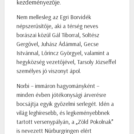
kezdeményezője.
Nem mellesleg az Egri Borvidék
népszerűsítője, aki a térség neves
borászai közül Gál Tiborral, Soltész
Gergővel, Juhász Ádámmal, Gecse
Istvánnal, Lőrincz Györgyel, valamint a
hegyközség vezetőjével, Tarsoly Józseffel
személyes jó viszonyt ápol.
Norbi – immáron hagyományként –
minden évben jótékonysági árverésre
bocsájtja egyik győzelmi serlegét. Idén a
világ leghíresebb, és legkeményebbnek
tartott versenypályán, a „Zöld Pokolnak”
is nevezett Nürburgringen elért