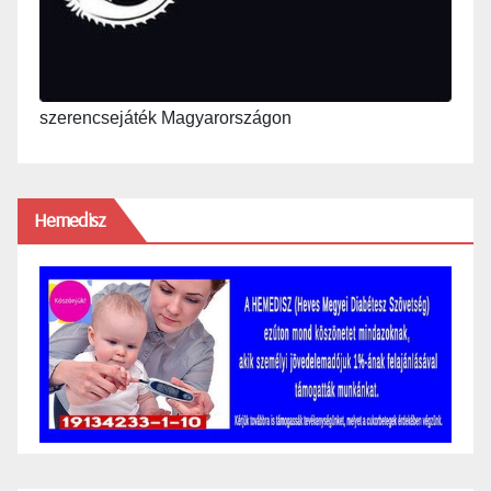
szerencsejáték Magyarországon
Hemedisz