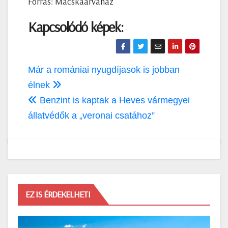
Forrás: Macskaárvaház
Kapcsolódó képek:
Bejegyzés
Már a romániai nyugdíjasok is jobban
navigáció
élnek
Benzint is kaptak a Heves vármegyei
állatvédők a „veronai csatához”
EZ IS ÉRDEKELHETI