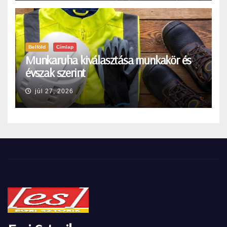
Belföld
Címlap
Munkaruha kiválasztása munkakör és
évszak szerint
júl 27, 2026