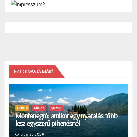
EZT OLVASTA MÁR?
Belföld
Címlap
Külföld
Montenegró: amikor egy nyaralás több
lesz egyszerű pihenésnél
aug 3, 2026