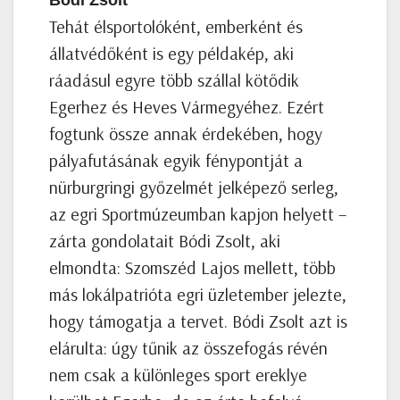
Tehát élsportolóként, emberként és
állatvédőként is egy példakép, aki
ráadásul egyre több szállal kötődik
Egerhez és Heves Vármegyéhez. Ezért
fogtunk össze annak érdekében, hogy
pályafutásának egyik fénypontját a
nürburgringi győzelmét jelképező serleg,
az egri Sportmúzeumban kapjon helyett –
zárta gondolatait Bódi Zsolt, aki
elmondta: Szomszéd Lajos mellett, több
más lokálpatrióta egri üzletember jelezte,
hogy támogatja a tervet. Bódi Zsolt azt is
elárulta: úgy tűnik az összefogás révén
nem csak a különleges sport ereklye