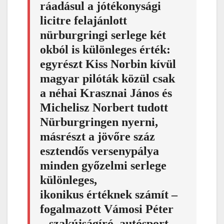
ráadásul a jótékonysági
licitre felajánlott
nürburgringi serlege két
okból is különleges érték:
egyrészt Kiss Norbin kívül
magyar pilóták közül csak
a néhai Krasznai János és
Michelisz Norbert tudott
Nürburgringen nyerni,
másrészt a jövőre száz
esztendős versenypálya
minden győzelmi serlege
különleges,
ikonikus értéknek számít –
fogalmazott Vámosi Péter
– szakújságíró, autósport