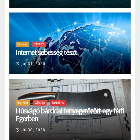
Bulvár
TESZT
Internet sebesség teszt
júl 31, 2026
Belföld
Címlap
Kékfény
Húsvágó bárddal fenyegetőzőtt egy férfi
Egerben
júl 30, 2026