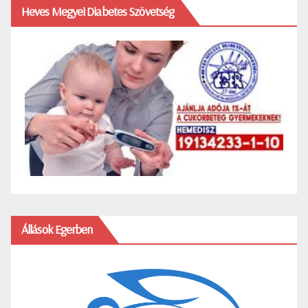
Heves Megyei Diabetes Szövetség
Állások Egerben