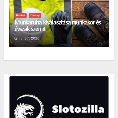
Belföld
Címlap
Munkaruha kiválasztása munkakör és
évszak szerint
júl 27, 2026