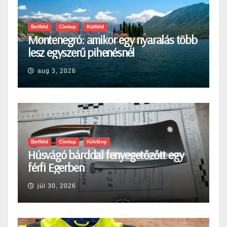
Belföld
Címlap
Külföld
Montenegró: amikor egy nyaralás több
lesz egyszerű pihenésnél
aug 3, 2026
Belföld
Címlap
Kékfény
Húsvágó bárddal fenyegetőzőtt egy
férfi Egerben
júl 30, 2026