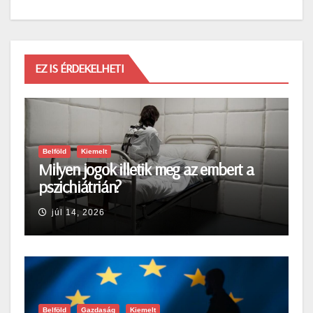
EZ IS ÉRDEKELHETI
Belföld
Kiemelt
Milyen jogok illetik meg az embert a
pszichiátrián?
júl 14, 2026
Belföld
Gazdaság
Kiemelt