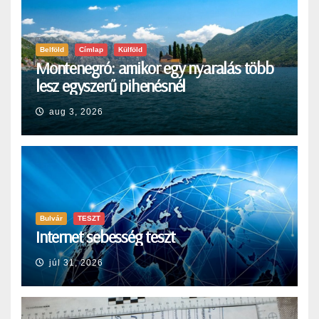
Belföld
Címlap
Külföld
Montenegró: amikor egy nyaralás több
lesz egyszerű pihenésnél
aug 3, 2026
Bulvár
TESZT
Internet sebesség teszt
júl 31, 2026