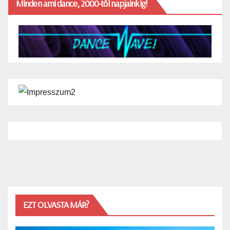
Minden ami dance, 2000-től napjainkig!
EZT OLVASTA MÁR?