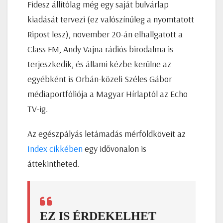
Fidesz állítólag még egy saját bulvárlap
kiadását tervezi (ez valószínűleg a nyomtatott
Ripost lesz), november 20-án elhallgatott a
Class FM, Andy Vajna rádiós birodalma is
terjeszkedik, és állami kézbe kerülne az
egyébként is Orbán-közeli Széles Gábor
médiaportfóliója a Magyar Hírlaptól az Echo
TV-ig.
Az egészpályás letámadás mérföldköveit az
Index cikkében
egy idővonalon is
áttekintheted.
EZ IS ÉRDEKELHET