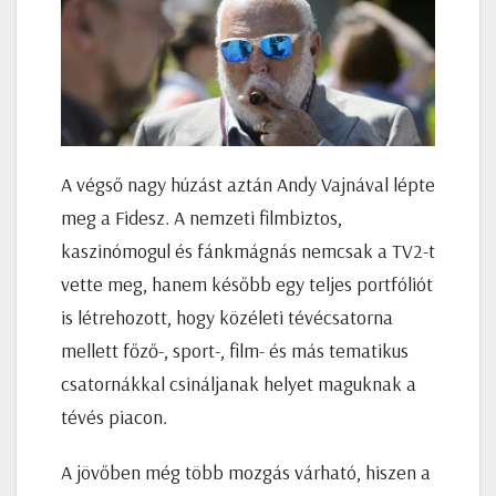
A végső nagy húzást aztán Andy Vajnával lépte
meg a Fidesz. A nemzeti filmbiztos,
kaszinómogul és fánkmágnás nemcsak a TV2-t
vette meg, hanem később egy teljes portfóliót
is létrehozott, hogy közéleti tévécsatorna
mellett főző-, sport-, film- és más tematikus
csatornákkal csináljanak helyet maguknak a
tévés piacon.
A jövőben még több mozgás várható, hiszen a