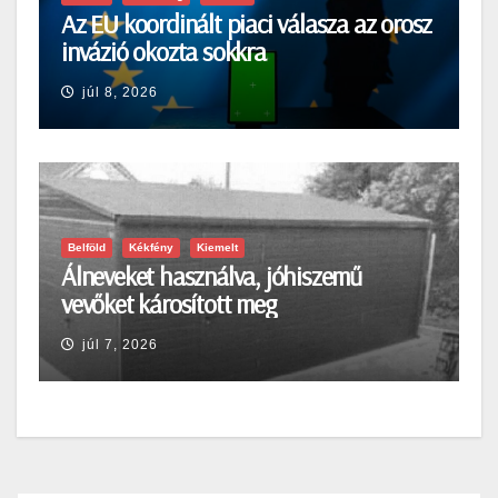
Az EU koordinált piaci válasza az orosz
invázió okozta sokkra
júl 8, 2026
Belföld
Kékfény
Kiemelt
Álneveket használva, jóhiszemű
vevőket károsított meg
júl 7, 2026