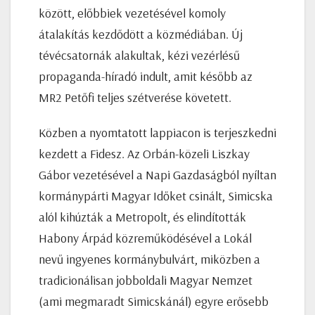
között, előbbiek vezetésével komoly
átalakítás kezdődött a közmédiában. Új
tévécsatornák alakultak, kézi vezérlésű
propaganda-híradó indult, amit később az
MR2 Petőfi teljes szétverése követett.
Közben a nyomtatott lappiacon is terjeszkedni
kezdett a Fidesz. Az Orbán-közeli Liszkay
Gábor vezetésével a Napi Gazdaságból nyíltan
kormánypárti Magyar Időket csinált, Simicska
alól kihúzták a Metropolt, és elindították
Habony Árpád közreműködésével a Lokál
nevű ingyenes kormánybulvárt, miközben a
tradicionálisan jobboldali Magyar Nemzet
(ami megmaradt Simicskánál) egyre erősebb