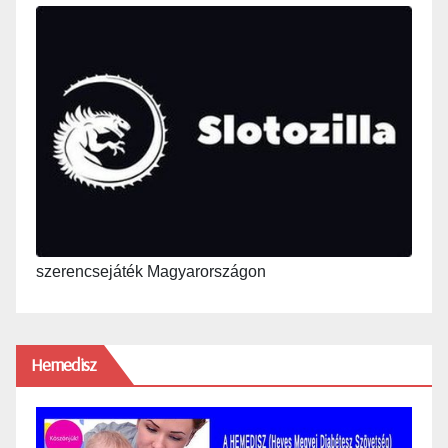
szerencsejáték Magyarországon
Hemedisz