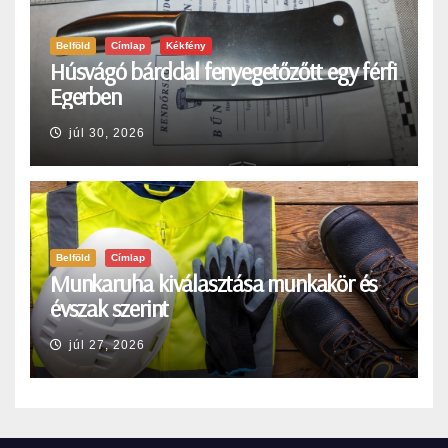
Belföld
Címlap
Kékfény
Húsvágó bárddal fenyegetőzőtt egy férfi
Egerben
júl 30, 2026
Belföld
Címlap
Munkaruha kiválasztása munkakör és
évszak szerint
júl 27, 2026