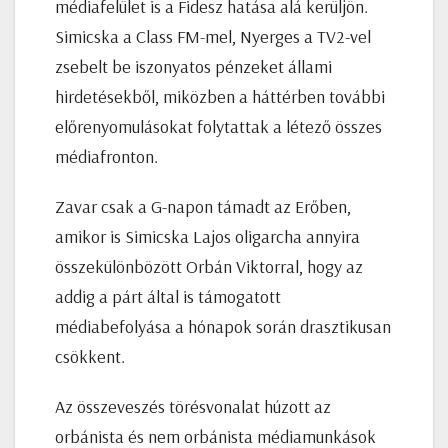
médiafelület is a Fidesz hatása alá kerüljön.
Simicska a Class FM-mel, Nyerges a TV2-vel
zsebelt be iszonyatos pénzeket állami
hirdetésekből, miközben a háttérben további
előrenyomulásokat folytattak a létező összes
médiafronton.
Zavar csak a G-napon támadt az Erőben,
amikor is Simicska Lajos oligarcha annyira
összekülönbözött Orbán Viktorral, hogy az
addig a párt által is támogatott
médiabefolyása a hónapok során drasztikusan
csökkent.
Az összeveszés törésvonalat húzott az
orbánista és nem orbánista médiamunkások