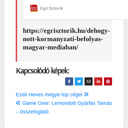
https://egrisztorik.hu/dehogy-
nott-kormanyzati-befolyas-
magyar-mediaban/
Kapcsolódó képek:
Bejegyzés
Ezek Heves megye top cégei
navigáció
Game Over: Lemondott Gyárfás Tamás
– összefoglaló