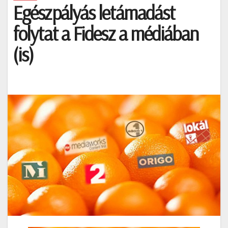
Egészpályás letámadást
folytat a Fidesz a médiában
(is)