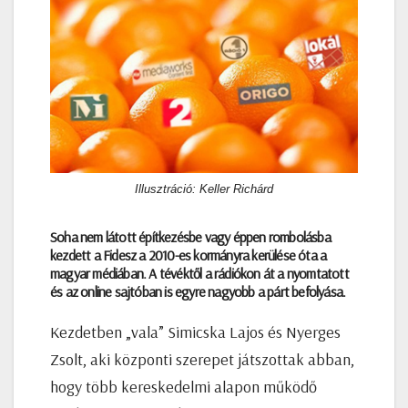
Illusztráció: Keller Richárd
Soha nem látott építkezésbe vagy éppen rombolásba
kezdett a Fidesz a 2010-es kormányra kerülése óta a
magyar médiában. A tévéktől a rádiókon át a nyomtatott
és az online sajtóban is egyre nagyobb a párt befolyása.
Kezdetben „vala” Simicska Lajos és Nyerges
Zsolt, aki központi szerepet játszottak abban,
hogy több kereskedelmi alapon működő