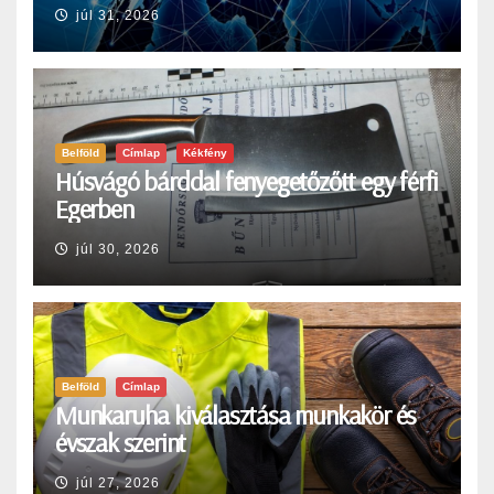
júl 31, 2026
Belföld
Címlap
Kékfény
Húsvágó bárddal fenyegetőzőtt egy férfi
Egerben
júl 30, 2026
Belföld
Címlap
Munkaruha kiválasztása munkakör és
évszak szerint
júl 27, 2026