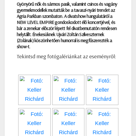
Gyönyörű nők és sármos pasik, valamint csinos és vagány
gyermekmodellek mutatták be a tavaszi-nyári trendet az
Agria Parkban szombaton. A divatshow hangulatáról a
NEW LEVEL EMPIRE gondoskodott élő koncertjével, és
bár a zenekar először lépett fel divatbemutatón rendesen
helytállt. Énekesüknek Ujvári Zoltán Szilveszternek
(Zolának) köszönhetően humorral is megfűszerezték a
show-t.
Tekintsd meg fotógalériánkat az eseményről: