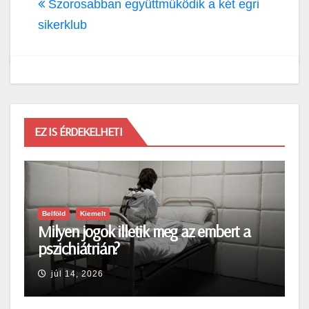
Szorosabban együttműködik a két egri
sikerklub
EZ IS ÉRDEKELHETI
Belföld
Kiemelt
Milyen jogok illetik meg az embert a
pszichiátrián?
júl 14, 2026