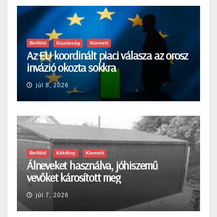
Belföld
Gazdaság
Kiemelt
Az EU koordinált piaci válasza az orosz
invázió okozta sokkra
júl 8, 2026
Belföld
Kékfény
Kiemelt
Álneveket használva, jóhiszemű
vevőket károsított meg
júl 7, 2026