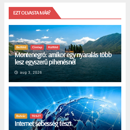
EZT OLVASTA MÁR?
Belföld
Címlap
Külföld
Montenegró: amikor egy nyaralás több
lesz egyszerű pihenésnél
aug 3, 2026
Bulvár
TESZT
Internet sebesség teszt