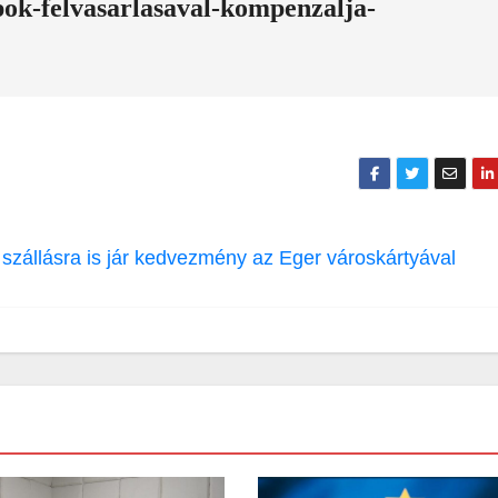
apok-felvasarlasaval-kompenzalja-
 szállásra is jár kedvezmény az Eger városkártyával