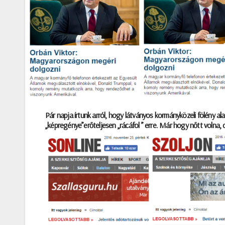
Pár napja írtunk arról, hogy látványos kormányközeli fölény al
„képregénye”erőteljesen „rácáfol ” erre. Már hogy nőtt volna,