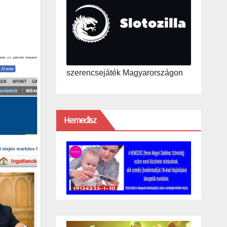
szerencsejáték Magyarországon
Hemedisz