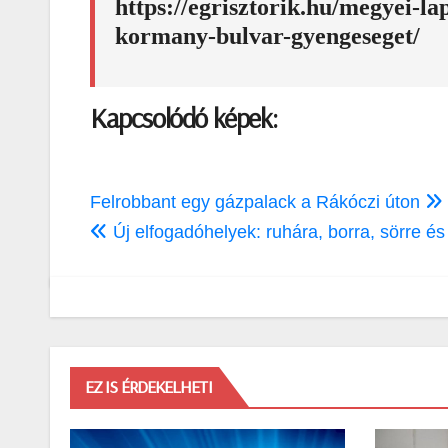
https://egrisztorik.hu/megyei-l
kormany-bulvar-gyengeseget/
Kapcsolódó képek:
Bejegyzés
Felrobbant egy gázpalack a Rákóczi úton
navigáció
Új elfogadóhelyek: ruhára, borra, sörre és
EZ IS ÉRDEKELHETI