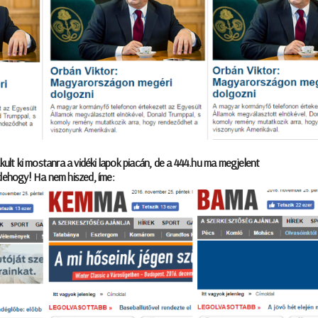
akult ki mostanra a vidéki lapok piacán, de a 444.hu ma megjelent
 dehogy! Ha nem hiszed, íme: