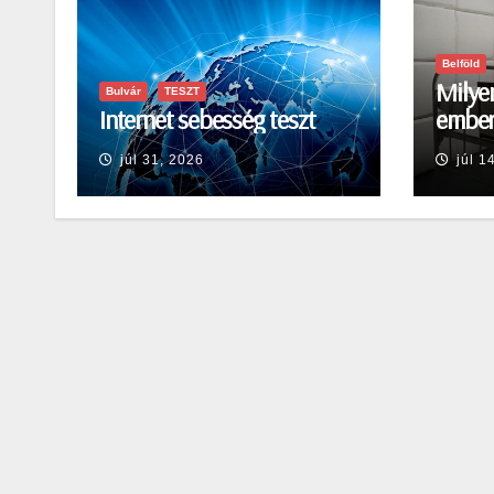
Belföld
Milyen
Bulvár
TESZT
Internet sebesség teszt
embert
júl 31, 2026
júl 1