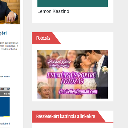
Lemon Kaszinó
Fotózás
Részletekért kattintás a linkekre