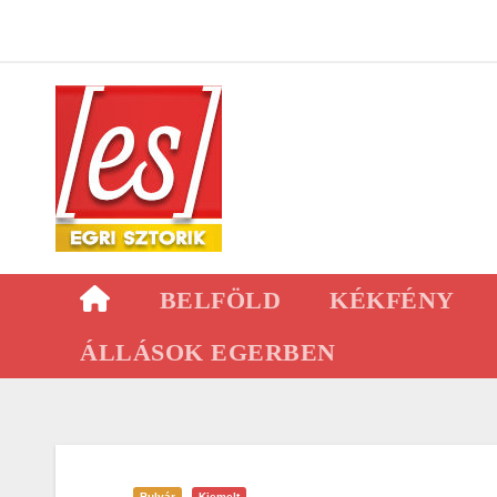
Skip
to
content
BELFÖLD
KÉKFÉNY
ÁLLÁSOK EGERBEN
Bulvár
Kiemelt