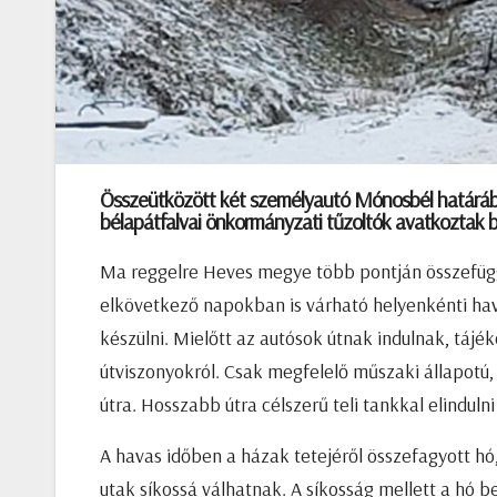
Összeütközött két személyautó Mónosbél határában,
bélapátfalvai önkormányzati tűzoltók avatkoztak be
Ma reggelre Heves megye több pontján összefüggő 
elkövetkező napokban is várható helyenkénti hava
készülni. Mielőtt az autósok útnak indulnak, tájé
útviszonyokról. Csak megfelelő műszaki állapotú, 
útra. Hosszabb útra célszerű teli tankkal elinduln
A havas időben a házak tetejéről összefagyott hó,
utak síkossá válhatnak. A síkosság mellett a hó b