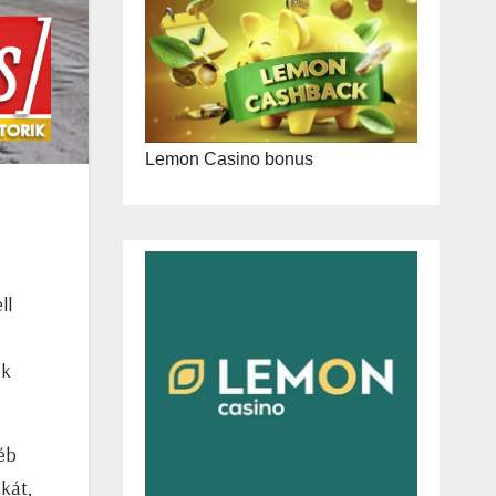
Lemon Casino bonus
ll
ek
yéb
kát,