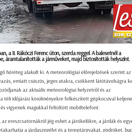
 a II. Rákóczi Ferenc úton, szerda reggel. A balesetnél a
, áramtalanították a járműveket, majd biztosították helyszínt.
hóréteg alakult ki. A meteorológiai előrejelzések szerint az
zás, emiatt csúszós, jeges utakra, csökkent látótávolságra ke
kozódjanak az aktuális meteorológiai helyzetről és az
a téli időjárási körülményekre felkészített gépkocsival keljen
i és vigyenek magukkal feltöltött mobiltelefont.
 az ereszcsatornákról jég eshet a járókelőkre, a járdák és eg
etakarhatja a járdaszegélyt és a tereptárgyakat, gödröket, buc