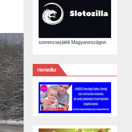
szerencsejáték Magyarországon
Hemedisz