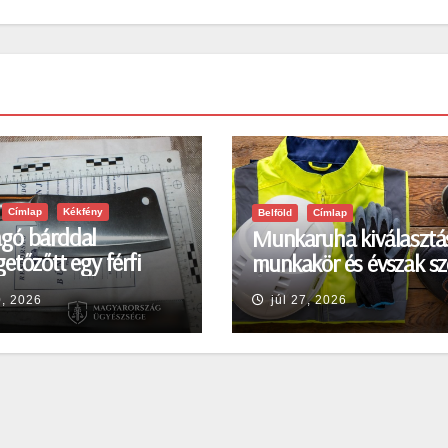
Címlap
Kékfény
Belföld
Címlap
gó bárddal
Munkaruha kiválasztá
etőzőtt egy férfi
munkakör és évszak sz
en
0, 2026
júl 27, 2026