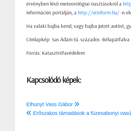
érvényben lévő meteorológiai riasztásokról a
htt
információs portálján, a
http://utinform.hu/
-n ol
Ha valaki bajba kerül, vagy bajba jutott autóst, gy
Címlapkép: Sas Ádám tű. százados -Bélapátfalva
Forrás: Katasztrófavédelem
Kapcsolódó képek:
Bejegyzés
Elhunyt Vass Gábor
navigáció
Erőszakos támadások a füzesabonyi vasú