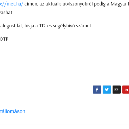
p://met.hu/
címen, az aktuális útviszonyokról pedig a Magyar 
vashat.
alogost lát, hívja a 112-es segélyhívó számot.
 ÖTP
tállomáson