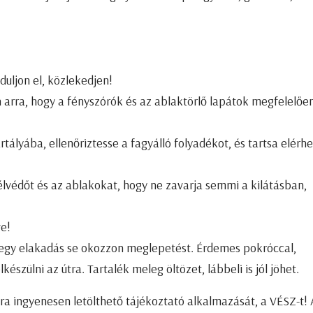
duljon el, közlekedjen!
n arra, hogy a fényszórók és az ablaktörlő lapátok megfelelőe
rtályába, ellenőriztesse a fagyálló folyadékot, és tartsa elérh
 szélvédőt és az ablakokat, hogy ne zavarja semmi a kilátásban,
ve!
y egy elakadás se okozzon meglepetést. Érdemes pokróccal,
észülni az útra. Tartalék meleg öltözet, lábbeli is jól jöhet.
a ingyenesen letölthető tájékoztató alkalmazását, a VÉSZ-t! 