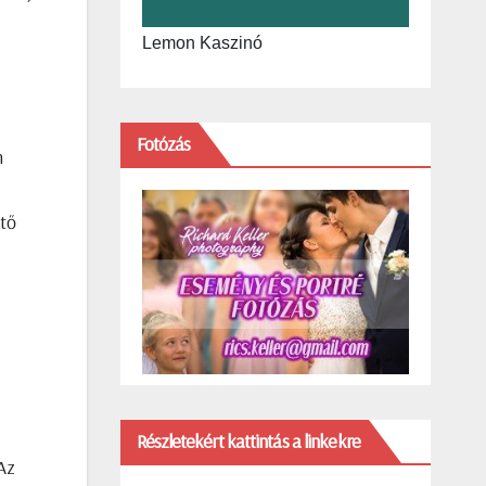
Lemon Kaszinó
Fotózás
n
ető
Részletekért kattintás a linkekre
Az