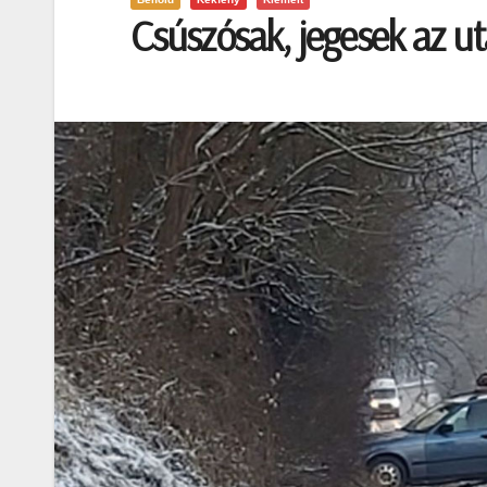
Csúszósak, jegesek az u