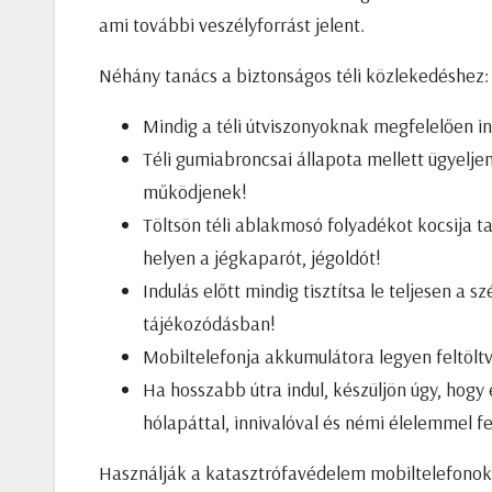
ami további veszélyforrást jelent.
Néhány tanács a biztonságos téli közlekedéshez:
Mindig a téli útviszonyoknak megfelelően in
Téli gumiabroncsai állapota mellett ügyelje
működjenek!
Töltsön téli ablakmosó folyadékot kocsija ta
helyen a jégkaparót, jégoldót!
Indulás előtt mindig tisztítsa le teljesen a
tájékozódásban!
Mobiltelefonja akkumulátora legyen feltölt
Ha hosszabb útra indul, készüljön úgy, hog
hólapáttal, innivalóval és némi élelemmel felk
Használják a katasztrófavédelem mobiltelefonokr