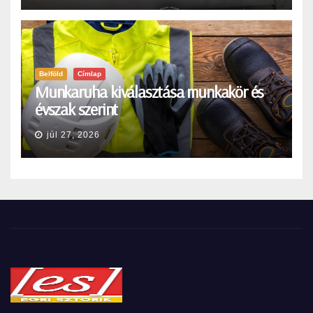
Belföld
Címlap
Munkaruha kiválasztása munkakör és
évszak szerint
júl 27, 2026