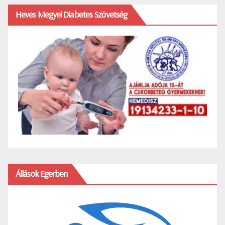
Heves Megyei Diabetes Szövetség
Állások Egerben