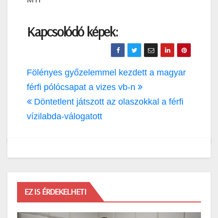
Kapcsolódó képek:
Bejegyzés
Fölényes győzelemmel kezdett a magyar
navigáció
férfi pólócsapat a vizes vb-n
Döntetlent játszott az olaszokkal a férfi
vízilabda-válogatott
EZ IS ÉRDEKELHETI