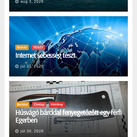
aug 3, 2026
Bulvár
TESZT
Internet sebesség teszt
júl 31, 2026
Belföld
Címlap
Kékfény
Húsvágó bárddal fenyegetőzőtt egy férfi
Egerben
júl 30, 2026