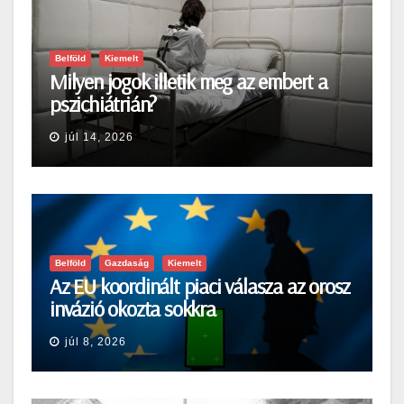
Belföld
Kiemelt
Milyen jogok illetik meg az embert a
pszichiátrián?
júl 14, 2026
Belföld
Gazdaság
Kiemelt
Az EU koordinált piaci válasza az orosz
invázió okozta sokkra
júl 8, 2026