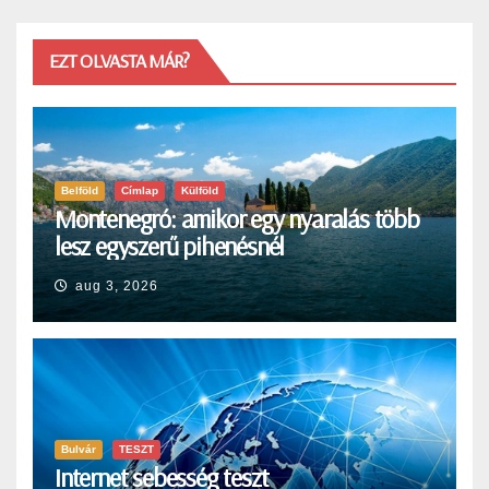
EZT OLVASTA MÁR?
Belföld
Címlap
Külföld
Montenegró: amikor egy nyaralás több
lesz egyszerű pihenésnél
aug 3, 2026
Bulvár
TESZT
Internet sebesség teszt