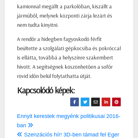
kamionnal megállt a parkolóban, kiszállt a
járműből, melynek központi zárja lezárt és
nem tudta kinyitni.
A rendőr a hidegben fagyoskodó férfit
beültette a szolgálati gépkocsiba és pokróccal
is ellátta, továbbá a helyszínre szakembert
hívott. A segítségnek köszönhetően a sofőr
rövid időn belül folytathatta útját.
Kapcsolódó képek:
Bejegyzés
Ennyit kerestek megyénk politikusai 2016-
navigáció
ban
Szenzációs hír! 3D-ben támad fel Eger