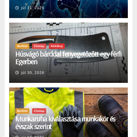
júl 31, 2026
Belföld
Címlap
Kékfény
Húsvágó bárddal fenyegetőzőtt egy férfi
Egerben
júl 30, 2026
Belföld
Címlap
Munkaruha kiválasztása munkakör és
évszak szerint