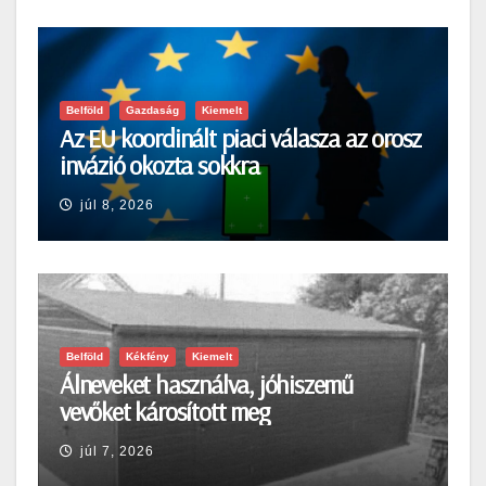
Belföld
Gazdaság
Kiemelt
Az EU koordinált piaci válasza az orosz
invázió okozta sokkra
júl 8, 2026
Belföld
Kékfény
Kiemelt
Álneveket használva, jóhiszemű
vevőket károsított meg
júl 7, 2026