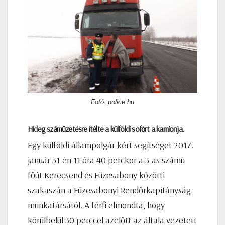
Fotó: police.hu
Hideg száműzetésre ítélte a külföldi sofőrt a kamionja.
Egy külföldi állampolgár kért segítséget 2017.
január 31-én 11 óra 40 perckor a 3-as számú
főút Kerecsend és Füzesabony közötti
szakaszán a Füzesabonyi Rendőrkapitányság
munkatársától. A férfi elmondta, hogy
körülbelül 30 perccel azelőtt az általa vezetett