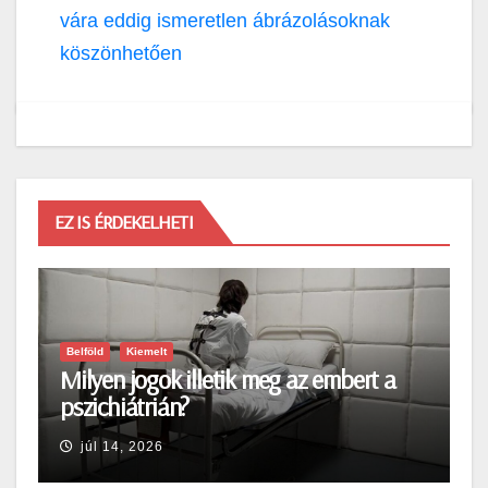
vára eddig ismeretlen ábrázolásoknak
köszönhetően
EZ IS ÉRDEKELHETI
Belföld
Kiemelt
Milyen jogok illetik meg az embert a
pszichiátrián?
júl 14, 2026