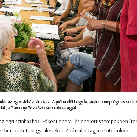
t az egri színház társulata. A próba előtt egy kis vidám ünnepségre is sor ker
dát, a Gárdonyi Géza Színház örökös tagját.
az egri színházhoz. Főként opera- és operett szerepekben (t
kben aratott nagy sikereket. A társulat tagjai csütörtökön