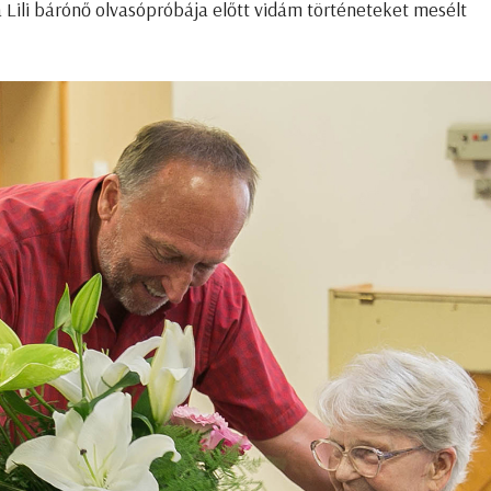
 Lili bárónő olvasópróbája előtt vidám történeteket mesélt