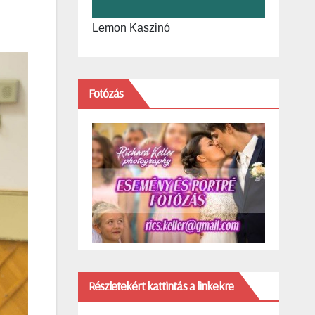
Lemon Kaszinó
Fotózás
Részletekért kattintás a linkekre