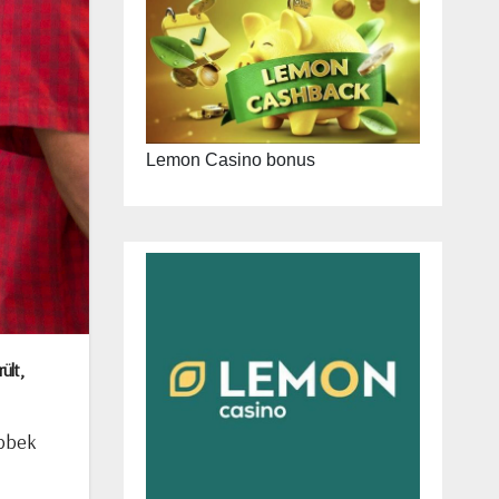
Lemon Casino bonus
ült,
öbbek