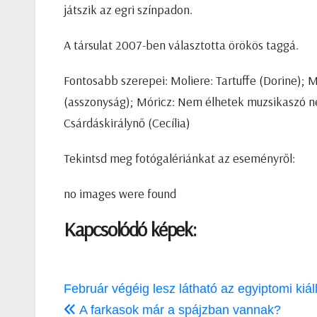
játszik az egri színpadon.
A társulat 2007-ben választotta örökös taggá.
Fontosabb szerepei: Moliere: Tartuffe (Dorine); M
(asszonyság); Móricz: Nem élhetek muzsikaszó nél
Csárdáskirálynő (Cecília)
Tekintsd meg fotógalériánkat az eseményről:
no images were found
Kapcsolódó képek:
Bejegyzés
Február végéig lesz látható az egyiptomi kiál
navigáció
A farkasok már a spájzban vannak?