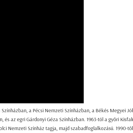
i Színházban, a Pécsi Nemzeti Színházban, a Békés Megyei Jó
, és az egri Gárdonyi Géza Színházban. 1963-tól a győri Kisfa
olci Nemzeti Színház tagja, majd szabadfoglalkozású. 1990-től