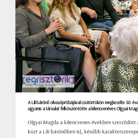
A Lili bárónő olvasópróbájával csütörtökön megkezdte 30. évadá
ugyanis a társulat felköszöntötte a kilencvenéves Olgyai Mag
Olgyai Magda a kilencvenes években szerződött 
közt a Lili bárónőben is), később karakterszerepe