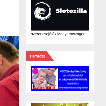
szerencsejáték Magyarországon
Hemedisz