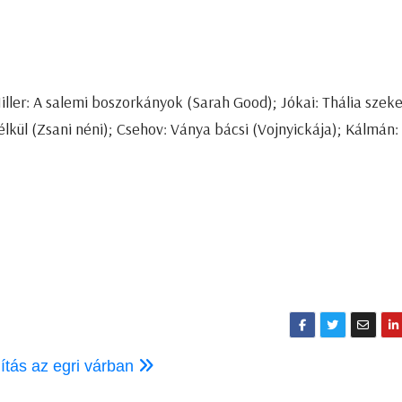
iller: A salemi boszorkányok (Sarah Good); Jókai: Thália szek
kül (Zsani néni); Csehov: Ványa bácsi (Vojnyickája); Kálmán:
lítás az egri várban