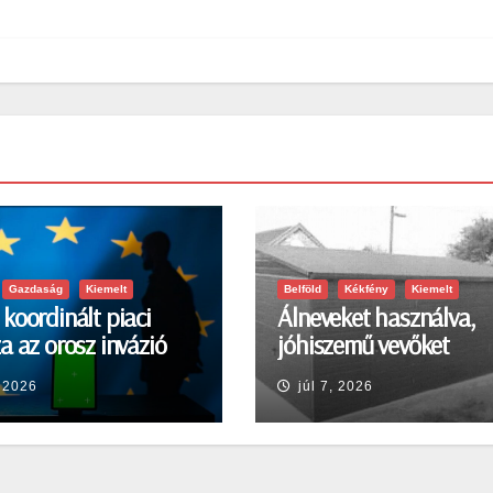
Gazdaság
Kiemelt
Belföld
Kékfény
Kiemelt
koordinált piaci
Álneveket használva,
a az orosz invázió
jóhiszemű vevőket
a sokkra
károsított meg
, 2026
júl 7, 2026