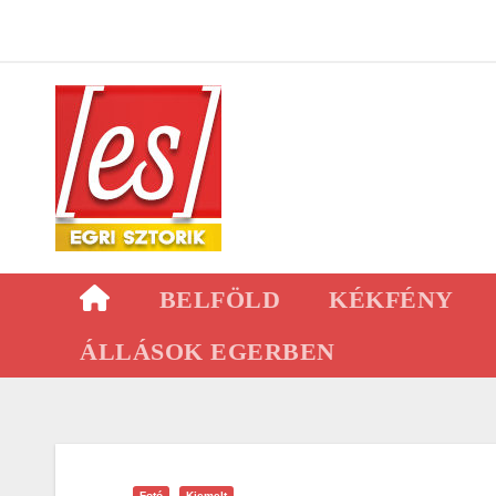
Skip
to
content
BELFÖLD
KÉKFÉNY
ÁLLÁSOK EGERBEN
Fotó
Kiemelt