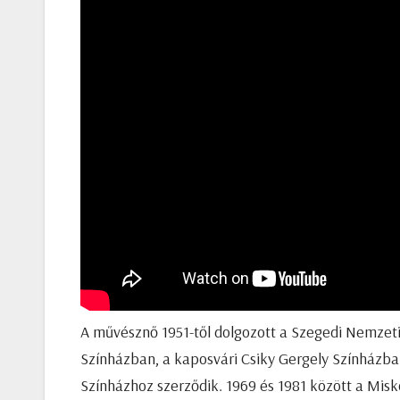
A művésznő 1951-től dolgozott a Szegedi Nemzet
Színházban, a kaposvári Csiky Gergely Színházban
Színházhoz szerződik. 1969 és 1981 között a Misk