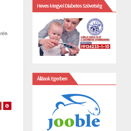
Heves Megyei Diabetes Szövetség
erén
Állások Egerben