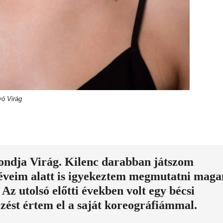
ó Virág
ondja Virág. Kilenc darabban játszom
 éveim alatt is igyekeztem megmutatni mag
Az utolsó előtti években volt egy bécsi
zést értem el a saját koreográfiámmal.