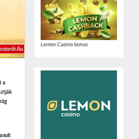
Lemon Casino bonus
t a
sztják
irág
a
anult