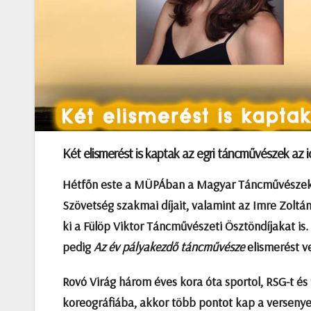
Két elismerést is kaptak az egri táncművészek az i
Hétfőn este a MÜPÁban
a Magyar Táncművészek 
Szövetség szakmai díjait, valamint az Imre Zoltán 
ki a Fülöp Viktor Táncművészeti Ösztöndíjakat i
pedig
Az év pályakezdő táncművésze
elismerést ve
Rovó Virág három éves kora óta sportol, RSG-t és 
koreográfiába, akkor több pontot kap a versenyeke