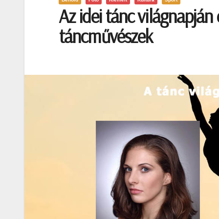
Az idei tánc világnapján
táncművészek