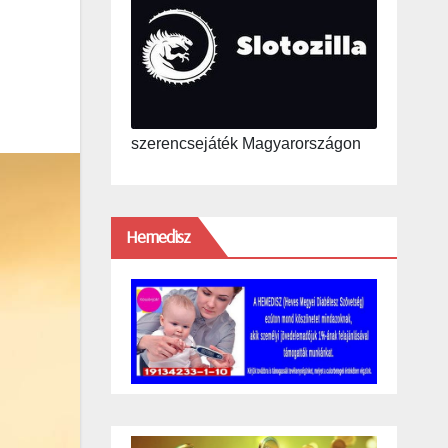
szerencsejáték Magyarországon
Hemedisz