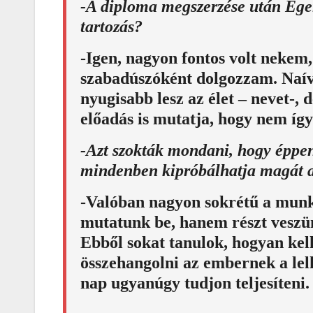
-A diploma megszerzése után Eger
tartozás?
-Igen, nagyon fontos volt nekem,
szabadúszóként dolgozzam. Naív
nyugisabb lesz az élet – nevet-, 
előadás is mutatja, hogy nem így
-Azt szokták mondani, hogy éppen 
mindenben kipróbálhatja magát 
-Valóban nagyon sokrétű a munk
mutatunk be, hanem részt veszün
Ebből sokat tanulok, hogyan kel
összehangolni az embernek a lelk
nap ugyanúgy tudjon teljesíteni.