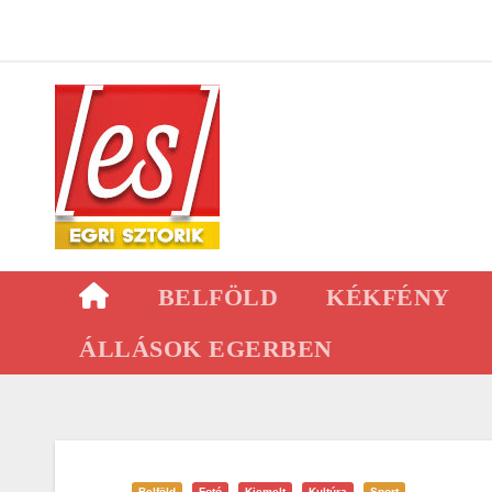
Skip
to
content
BELFÖLD
KÉKFÉNY
ÁLLÁSOK EGERBEN
Belföld
Fotó
Kiemelt
Kultúra
Sport