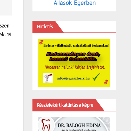
észen
Hirdetés
ek. 14
Részletekért kattintás a képre