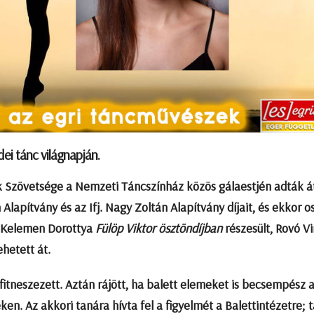
dei tánc világnapján.
Szövetsége a Nemzeti Táncszínház közös gálaestjén adták á
Alapítvány és az Ifj. Nagy Zoltán Alapítvány díjait, és ekkor o
s. Kelemen Dorottya
Fülöp Viktor ösztöndíjban
részesült, Rovó V
hetett át.
fitneszezett. Aztán rájött, ha balett elemeket is becsempész 
n. Az akkori tanára hívta fel a figyelmét a Balettintézetre; t