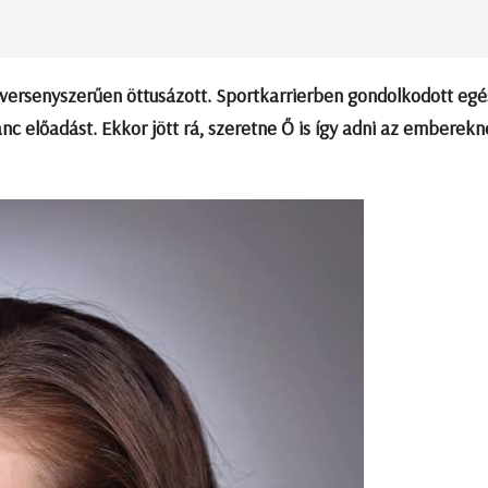
versenyszerűen öttusázott. Sportkarrierben gondolkodott eg
c előadást. Ekkor jött rá, szeretne Ő is így adni az emberekn