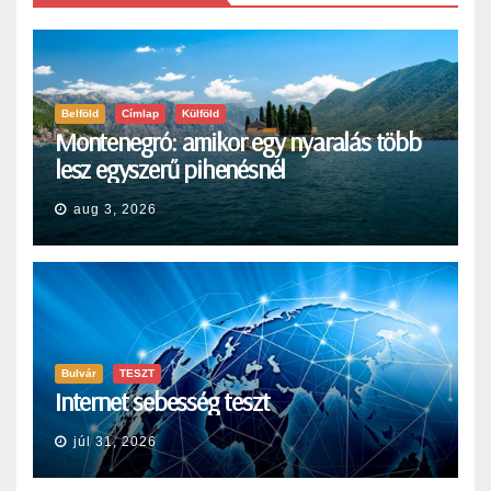
Belföld
Címlap
Külföld
Montenegró: amikor egy nyaralás több
lesz egyszerű pihenésnél
aug 3, 2026
Bulvár
TESZT
Internet sebesség teszt
júl 31, 2026