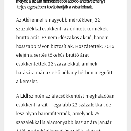
melyek a az áfa mérsékléséből adódó árkedvezményt
teljes egészében továbbadják a vásárlóknak.
Az
Aldi
ennél is nagyobb mértékben, 22
százalékkal csökkenti az érintett termékek
bruttó árát. Ez nem időszakos akció, hanem
hosszabb távon biztosítják. Hozzátették: 2016
elején a sertés tőkehús bruttó árát
csökkentették 22 százalékkal, aminek
hatására már az első néhány hétben megnőtt
a kereslet.
A
Lidl
szintén az áfacsökkentést meghaladóan
csökkenti árait – legalább 22 százalékkal, de
lesz olyan baromfitermék, amelynek 25
százalékkal is alacsonyabb lesz az ára január
1-től. Az áruházláncnál úgy vélik, akár öt