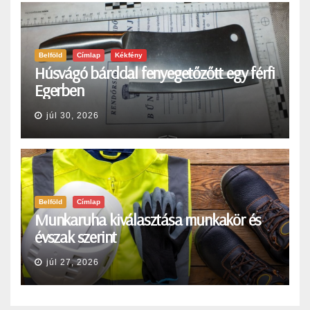
Belföld
Címlap
Kékfény
Húsvágó bárddal fenyegetőzőtt egy férfi
Egerben
júl 30, 2026
Belföld
Címlap
Munkaruha kiválasztása munkakör és
évszak szerint
júl 27, 2026