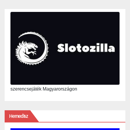
szerencsejáték Magyarországon
Hemedisz