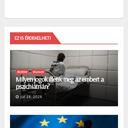
EZ IS ÉRDEKELHETI
Belföld
Kiemelt
Milyen jogok illetik meg az embert a
pszichiátrián?
júl 14, 2026