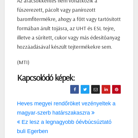
Az áfacsökkentés nem vonatkozik a
fűszerezett, pácolt vagy panírozott
baromfitermékre, ahogy a főtt vagy tartósított
formában árult tojásra, az UHT és ESL tejre,
illetve a sűrített, cukor vagy más édesítőanyag
hozzáadásával készült tejtermékekre sem.
(MTI)
Kapcsolódó képek:
Bejegyzés
Heves megyei rendőröket vezényeltek a
navigáció
magyar-szerb határszakaszra
Ez lesz a legnagyobb óévbúcsúztató
buli Egerben