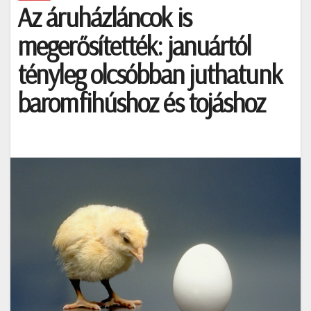
Az áruházláncok is
megerősítették: januártól
tényleg olcsóbban juthatunk
baromfihúshoz és tojáshoz