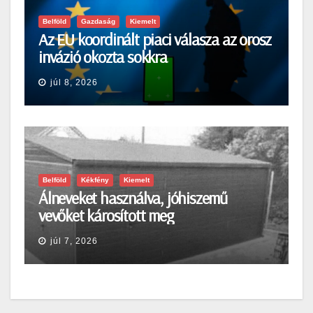
Belföld
Gazdaság
Kiemelt
Az EU koordinált piaci válasza az orosz
invázió okozta sokkra
júl 8, 2026
Belföld
Kékfény
Kiemelt
Álneveket használva, jóhiszemű
vevőket károsított meg
júl 7, 2026