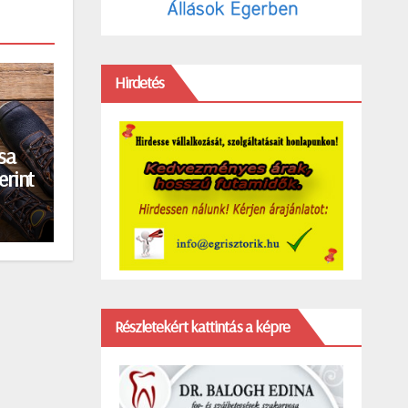
Hirdetés
sa
erint
Részletekért kattintás a képre