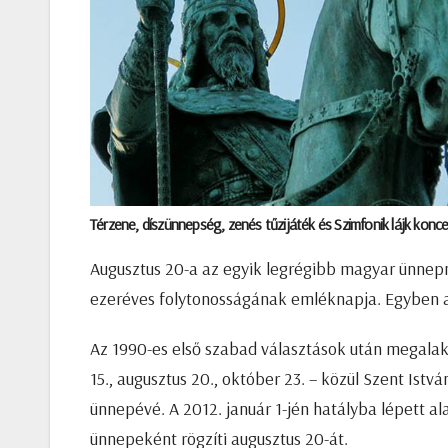
Térzene, díszünnepség, zenés tűzijáték és Szimfonik lájk konce
Augusztus 20-a az egyik legrégibb magyar ünnepna
ezeréves folytonosságának emléknapja. Egyben az
Az 1990-es első szabad választások után megalak
15., augusztus 20., október 23. – közül Szent Istv
ünnepévé. A 2012. január 1-jén hatályba lépett a
ünnepeként rögzíti augusztus 20-át.