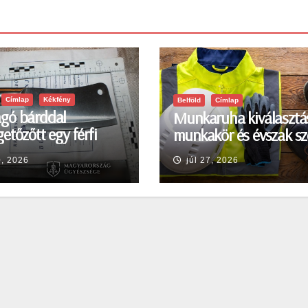
Címlap
Kékfény
Belföld
Címlap
gó bárddal
Munkaruha kiválasztá
etőzőtt egy férfi
munkakör és évszak sz
en
0, 2026
júl 27, 2026