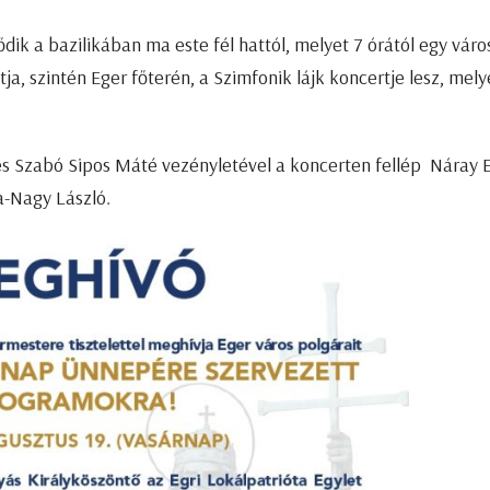
k a bazilikában ma este fél hattól, melyet 7 órától egy váro
a, szintén Eger főterén, a Szimfonik lájk koncertje lesz, mely
s Szabó Sipos Máté vezényletével a koncerten fellép Náray E
zca-Nagy László.