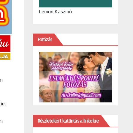
Lemon Kaszinó
Fotózás
am
ius
Részletekért kattintás a linkekre
mi