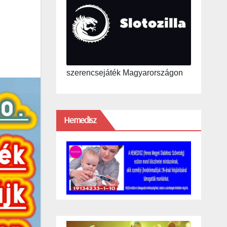
szerencsejáték Magyarországon
Hemedisz