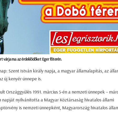
rt várja ma az érdeklődőket Eger főterén.
p: Szent István király napja, a magyar államalapítás, az áll
 új kenyér ünnepe is.
ult Országgyűlés 1991. március 5-én a nemzeti ünnepek – márc
án napját nyilvánította a Magyar Köztársaság hivatalos állami
laptörvény is nemzeti ünnepként, Magyarország hivatalos álla