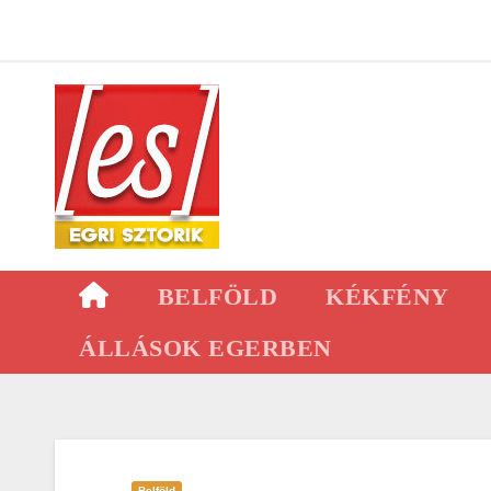
Skip
to
content
BELFÖLD
KÉKFÉNY
ÁLLÁSOK EGERBEN
Belföld