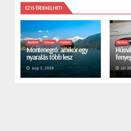
EZ IS ÉRDEKELHETI
Belföld
Címlap
Külföld
Belföld
Montenegró: amikor egy
Húsvá
nyaralás több lesz
fenyeg
egyszerű pihenésnél
Egerb
aug 3, 2026
júl 3