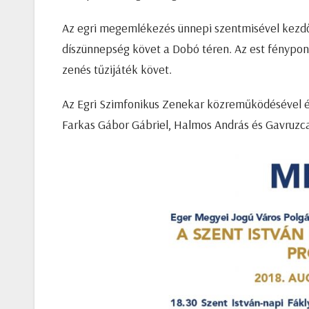
Az egri megemlékezés ünnepi szentmisével kezdődi
díszünnepség követ a Dobó téren. Az est fénypontj
zenés tűzijáték követ.
Az Egri Szimfonikus Zenekar közreműködésével é
Farkas Gábor Gábriel, Halmos András és Gavru