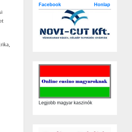
Facebook
Honlap
si
et
rika,
Legjobb magyar kaszinók