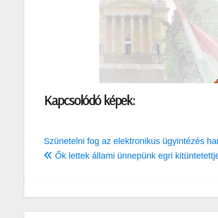
Kapcsolódó képek:
Bejegyzés
Szünetelni fog az elektronikus ügyintézés h
navigáció
Ők lettek állami ünnepünk egri kitüntetettj