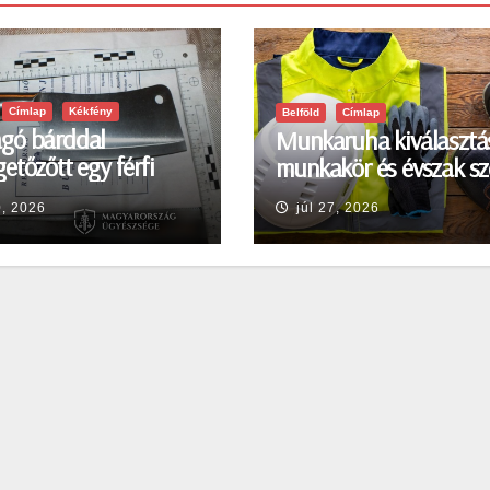
Címlap
Kékfény
Belföld
Címlap
gó bárddal
Munkaruha kiválasztá
etőzőtt egy férfi
munkakör és évszak sz
en
0, 2026
júl 27, 2026