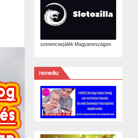
szerencsejáték Magyarországon
Hemedisz