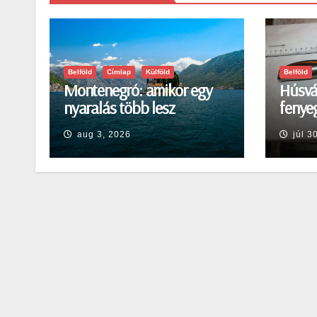
Belföld
Címlap
Külföld
Belföld
Montenegró: amikor egy
Húsvá
nyaralás több lesz
fenyeg
egyszerű pihenésnél
Egerb
aug 3, 2026
júl 3