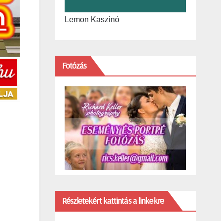
Lemon Kaszinó
Fotózás
Részletekért kattintás a linkekre