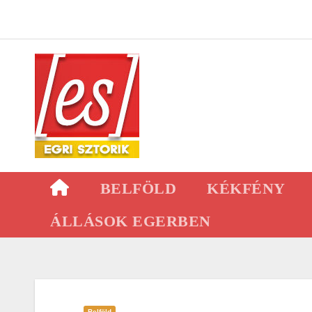
Skip
to
content
BELFÖLD
KÉKFÉNY
ÁLLÁSOK EGERBEN
Belföld