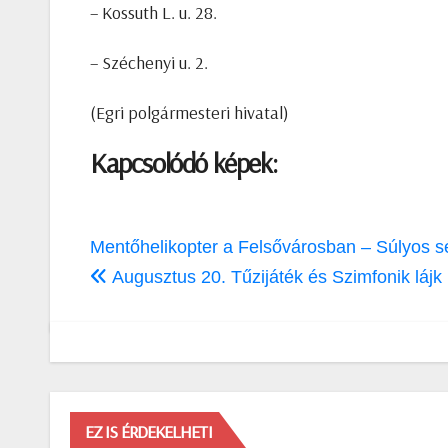
– Kossuth L. u. 28.
– Széchenyi u. 2.
(Egri polgármesteri hivatal)
Kapcsolódó képek:
Bejegyzés
Mentőhelikopter a Felsővárosban – Súlyos sérü
navigáció
Augusztus 20. Tűzijáték és Szimfonik lájk
EZ IS ÉRDEKELHETI