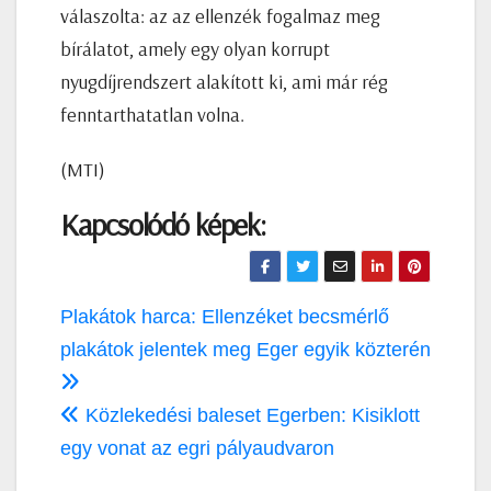
válaszolta: az az ellenzék fogalmaz meg
bírálatot, amely egy olyan korrupt
nyugdíjrendszert alakított ki, ami már rég
fenntarthatatlan volna.
(MTI)
Kapcsolódó képek:
Bejegyzés
Plakátok harca: Ellenzéket becsmérlő
navigáció
plakátok jelentek meg Eger egyik közterén
Közlekedési baleset Egerben: Kisiklott
egy vonat az egri pályaudvaron