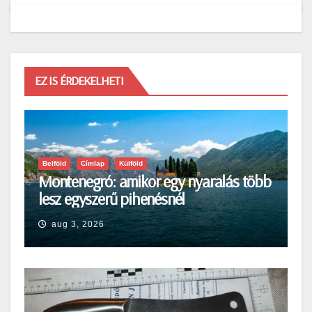
EZ IS ÉRDEKELHETI
Belföld
Címlap
Külföld
Montenegró: amikor egy nyaralás több
lesz egyszerű pihenésnél
aug 3, 2026