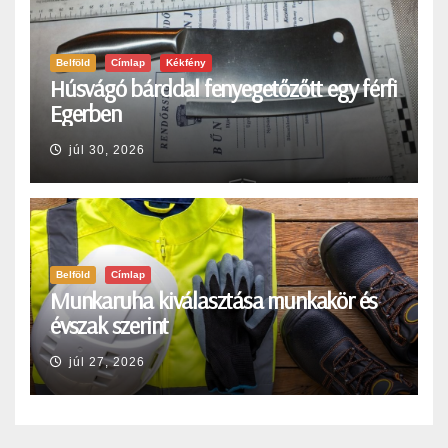
Belföld
Címlap
Kékfény
Húsvágó bárddal fenyegetőzőtt egy férfi
Egerben
júl 30, 2026
Belföld
Címlap
Munkaruha kiválasztása munkakör és
évszak szerint
júl 27, 2026