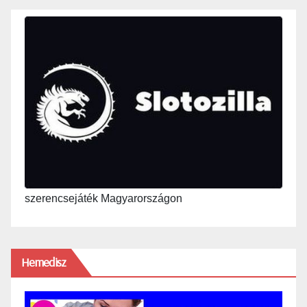
szerencsejáték Magyarországon
Hemedisz