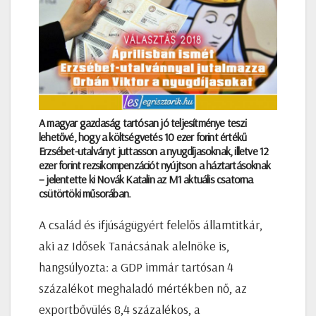
A magyar gazdaság tartósan jó teljesítménye teszi
lehetővé, hogy a költségvetés 10 ezer forint értékű
Erzsébet-utalványt juttasson a nyugdíjasoknak, illetve 12
ezer forint rezsikompenzációt nyújtson a háztartásoknak
– jelentette ki Novák Katalin az M1 aktuális csatorna
csütörtöki műsorában.
A család és ifjúságügyért felelős államtitkár,
aki az Idősek Tanácsának alelnöke is,
hangsúlyozta: a GDP immár tartósan 4
százalékot meghaladó mértékben nő, az
exportbővülés 8,4 százalékos, a