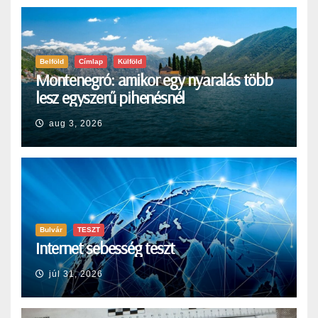
Belföld
Címlap
Külföld
Montenegró: amikor egy nyaralás több
lesz egyszerű pihenésnél
aug 3, 2026
Bulvár
TESZT
Internet sebesség teszt
júl 31, 2026