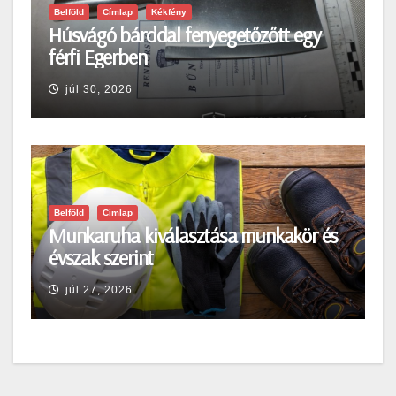
Belföld
Címlap
Kékfény
Húsvágó bárddal fenyegetőzőtt egy
férfi Egerben
júl 30, 2026
Belföld
Címlap
Munkaruha kiválasztása munkakör és
évszak szerint
júl 27, 2026