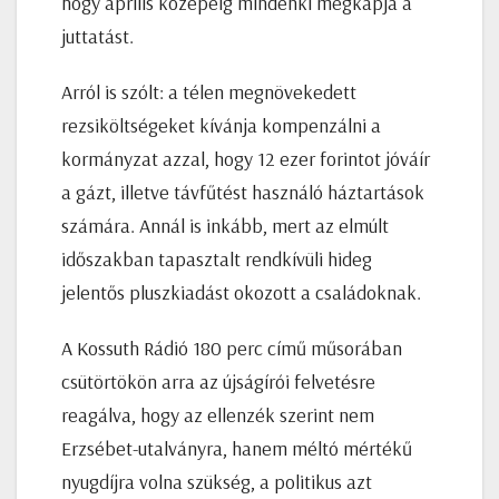
hogy április közepéig mindenki megkapja a
juttatást.
Arról is szólt: a télen megnövekedett
rezsiköltségeket kívánja kompenzálni a
kormányzat azzal, hogy 12 ezer forintot jóváír
a gázt, illetve távfűtést használó háztartások
számára. Annál is inkább, mert az elmúlt
időszakban tapasztalt rendkívüli hideg
jelentős pluszkiadást okozott a családoknak.
A Kossuth Rádió 180 perc című műsorában
csütörtökön arra az újságírói felvetésre
reagálva, hogy az ellenzék szerint nem
Erzsébet-utalványra, hanem méltó mértékű
nyugdíjra volna szükség, a politikus azt