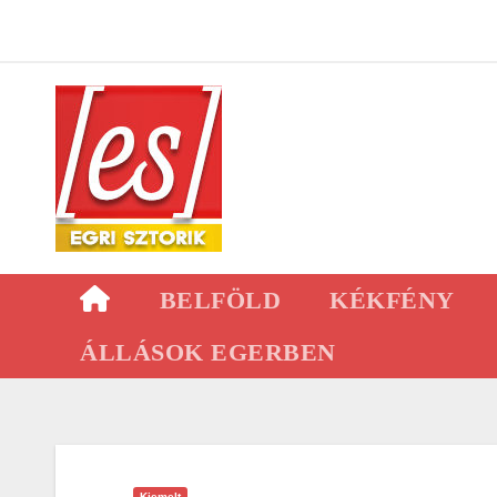
Skip
to
content
BELFÖLD
KÉKFÉNY
ÁLLÁSOK EGERBEN
Kiemelt