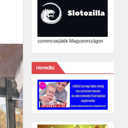
szerencsejáték Magyarországon
Hemedisz