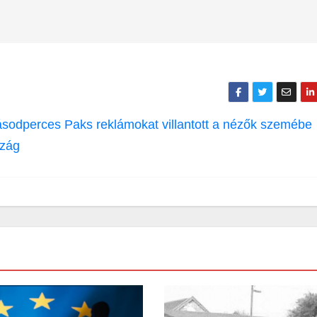
másodperces Paks reklámokat villantott a nézők szemébe
szág