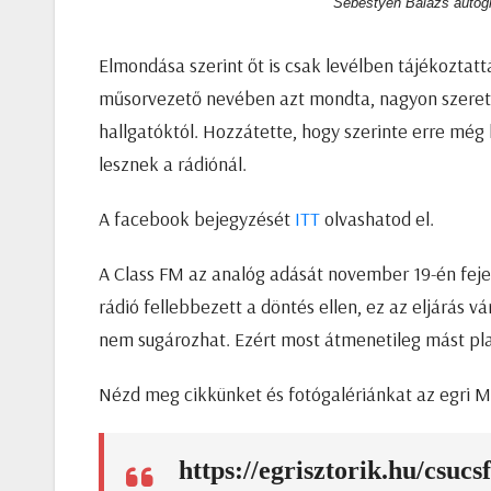
Sebestyén Balázs autogr
Elmondása szerint őt is csak levélben tájékoztat
műsorvezető nevében azt mondta, nagyon szeretté
hallgatóktól. Hozzátette, hogy szerinte erre még 
lesznek a rádiónál.
A facebook bejegyzését
ITT
olvashatod el.
A Class FM az analóg adását november 19-én fej
rádió fellebbezett a döntés ellen, ez az eljárás 
nem sugározhat. Ezért most átmenetileg mást pla
Nézd meg cikkünket és fotógalériánkat az egri M
https://egrisztorik.hu/csuc