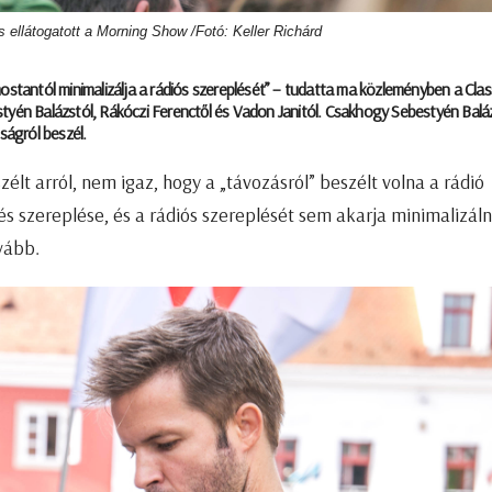
ellátogatott a Morning Show /Fotó: Keller Richárd
mostantól minimalizálja a rádiós szereplését” – tudatta ma közleményben a Cla
styén Balázstól, Rákóczi Ferenctől és Vadon Janitól. Csakhogy Sebestyén Balá
ágról beszél.
t arról, nem igaz, hogy a „távozásról” beszélt volna a rádió
s szereplése, és a rádiós szereplését sem akarja minimalizáln
vább.