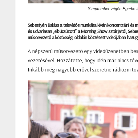
Szeptember végén Egerbe is 
Sebestyén Balázs a televíziós munkáira kíván koncentrálni és 
és udvariasan „elbúcsúzott” a Morning Show sztárjaitól, Sebe
műsorvezető a közösségi oldalán közzétett videójában hazugs
A népszerű műsorvezető egy videóüzenetben beszél
vezetésével. Hozzátette, hogy idén már nincs tévé
Inkább még nagyobb erővel szeretne rádiózni to