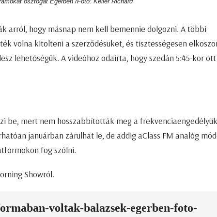
amokat osztogat Egerben /Fotó: Keller Richárd
ták arról, hogy másnap nem kell bemennie dolgozni. A többi
k volna kitölteni a szerződésüket, és tisztességesen elköszö
lesz lehetőségük. A videóhoz odaírta, hogy szedán 5:45-kor ott
ezi be, mert nem hosszabbították meg a frekvenciaengedélyük
várhatóan januárban zárulhat le, de addig aClass FM analóg mó
tformokon fog szólni.
orning Showról.
sformaban-voltak-balazsek-egerben-foto-