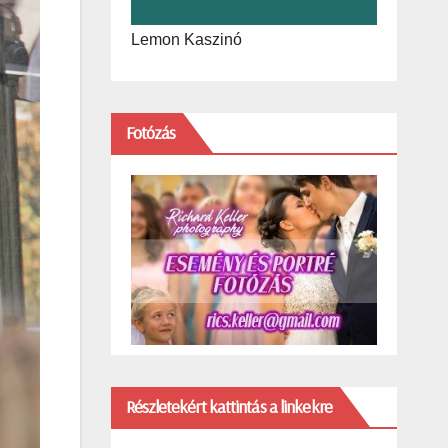
Lemon Kaszinó
Fotózás
Részletekért kattintás a linkekre