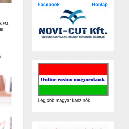
Facebook
Honlap
ss FM,
zs
i.
Legjobb magyar kaszinók