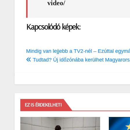
video/
Kapcsolódó képek:
Bejegyzés
Mindig van lejjebb a TV2-nél – Ezúttal egy
navigáció
Tudtad? Új időzónába kerülhet Magyaror
EZ IS ÉRDEKELHETI