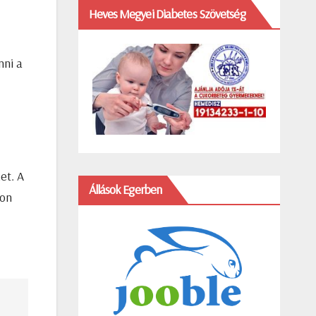
Heves Megyei Diabetes Szövetség
nni a
et. A
Állások Egerben
don