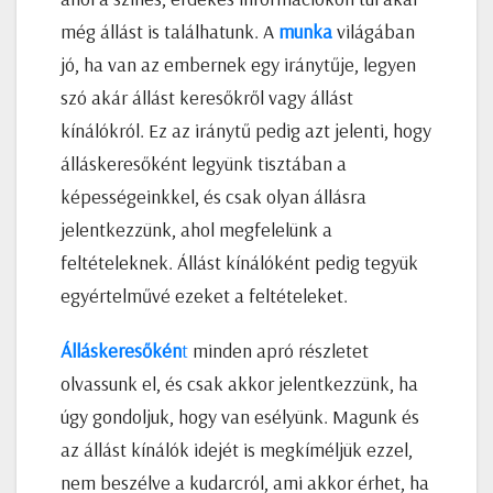
még állást is találhatunk. A
munka
világában
jó, ha van az embernek egy iránytűje, legyen
szó akár állást keresőkről vagy állást
kínálókról. Ez az iránytű pedig azt jelenti, hogy
álláskeresőként legyünk tisztában a
képességeinkkel, és csak olyan állásra
jelentkezzünk, ahol megfelelünk a
feltételeknek. Állást kínálóként pedig tegyük
egyértelművé ezeket a feltételeket.
Álláskeresőkén
t
minden apró részletet
olvassunk el, és csak akkor jelentkezzünk, ha
úgy gondoljuk, hogy van esélyünk. Magunk és
az állást kínálók idejét is megkíméljük ezzel,
nem beszélve a kudarcról, ami akkor érhet, ha