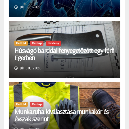
júl 31, 2026
Belföld
Címlap
Kékfény
Húsvágó bárddal fenyegetőzőtt egy férfi
Egerben
júl 30, 2026
Belföld
Címlap
Munkaruha kiválasztása munkakör és
évszak szerint