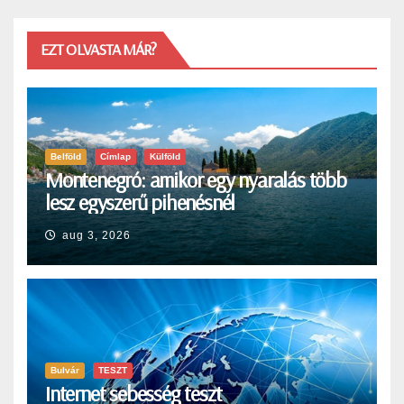
EZT OLVASTA MÁR?
Belföld
Címlap
Külföld
Montenegró: amikor egy nyaralás több
lesz egyszerű pihenésnél
aug 3, 2026
Bulvár
TESZT
Internet sebesség teszt