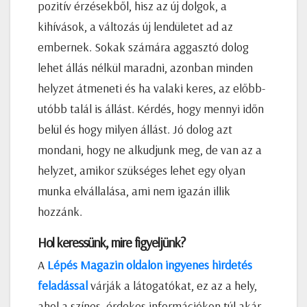
pozitív érzésekből, hisz az új dolgok, a
kihívások, a változás új lendületet ad az
embernek. Sokak számára aggasztó dolog
lehet állás nélkül maradni, azonban minden
helyzet átmeneti és ha valaki keres, az előbb-
utóbb talál is állást. Kérdés, hogy mennyi időn
belül és hogy milyen állást. Jó dolog azt
mondani, hogy ne alkudjunk meg, de van az a
helyzet, amikor szükséges lehet egy olyan
munka elvállalása, ami nem igazán illik
hozzánk.
Hol keressünk, mire figyeljünk?
A
Lépés Magazin oldalon ingyenes hirdetés
feladással
várják a látogatókat, ez az a hely,
ahol a színes, érdekes információkon túl akár