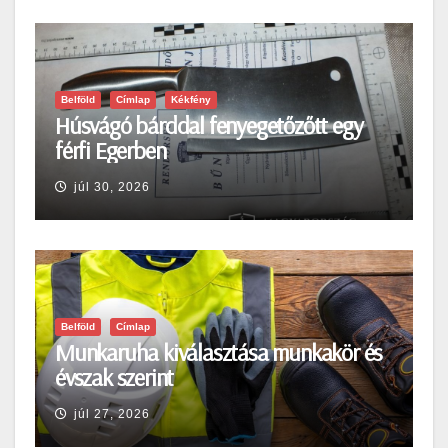
Belföld
Címlap
Kékfény
Húsvágó bárddal fenyegetőzőtt egy
férfi Egerben
júl 30, 2026
Belföld
Címlap
Munkaruha kiválasztása munkakör és
évszak szerint
júl 27, 2026