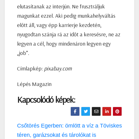
elutasítanak az interjún. Ne frusztráljuk
magunkat ezzel. Aki pedig munkahelyváltás
előtt áll, vagy épp karrierje kezdetén,
nyugodtan szánja rá az időt a keresésre, ne az
legyen a cél, hogy mindenáron legyen egy
„job”.
Címlapkép:
pixabay.com
Lépés Magazin
Kapcsolódó képek:
Bejegyzés
Csőtörés Egerben: ömlött a víz a Töviskes
navigáció
téren, garázsokat és tárolókat is