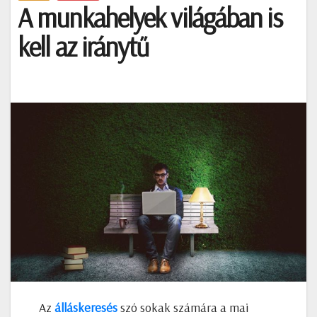
A munkahelyek világában is
kell az iránytű
Az
álláskeresés
szó sokak számára a mai