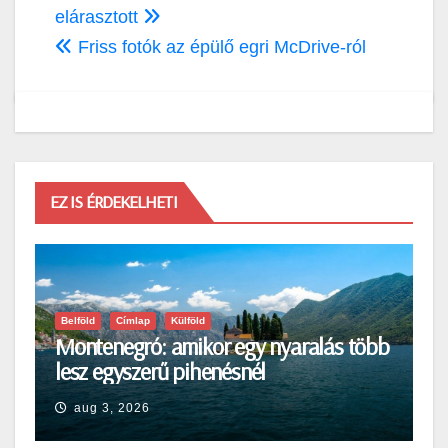
elárasztott
Friss fotók az épülő egri McDrive-ról
EZ IS ÉRDEKELHETI
Belföld
Címlap
Külföld
Montenegró: amikor egy nyaralás több
lesz egyszerű pihenésnél
aug 3, 2026