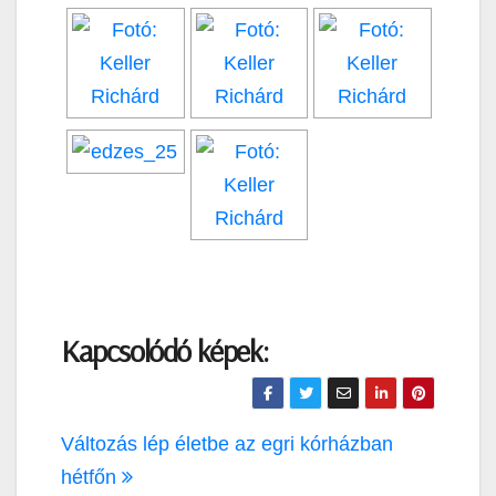
Kapcsolódó képek:
Bejegyzés
Változás lép életbe az egri kórházban
navigáció
hétfőn