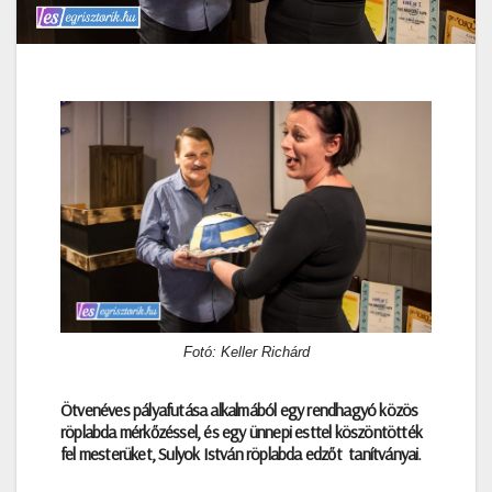
Fotó: Keller Richárd
Ötvenéves pályafutása alkalmából egy rendhagyó közös
röplabda mérkőzéssel, és egy ünnepi esttel köszöntötték
fel mesterüket, Sulyok István röplabda edzőt tanítványai.