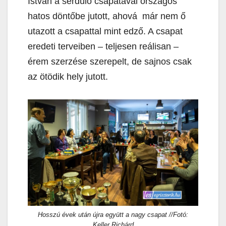
István a serdülő csapatával országos
hatos döntőbe jutott, ahová már nem ő
utazott a csapattal mint edző. A csapat
eredeti terveiben – teljesen reálisan –
érem szerzése szerepelt, de sajnos csak
az ötödik hely jutott.
Hosszú évek után újra együtt a nagy csapat //Fotó:
Keller Richárd