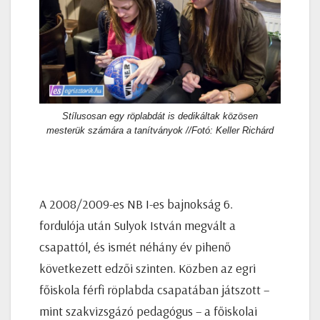
Stílusosan egy röplabdát is dedikáltak közösen
mesterük számára a tanítványok //Fotó: Keller Richárd
A 2008/2009-es NB I-es bajnokság 6.
fordulója után Sulyok István megvált a
csapattól, és ismét néhány év pihenő
következett edzői szinten. Közben az egri
főiskola férfi röplabda csapatában játszott –
mint szakvizsgázó pedagógus – a főiskolai