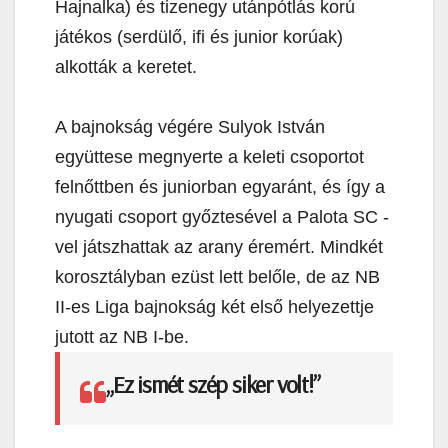
Hajnalka) és tizenegy utánpótlás korú
játékos (serdülő, ifi és junior korúak)
alkották a keretet.
A bajnokság végére Sulyok István
együttese megnyerte a keleti csoportot
felnőttben és juniorban egyaránt, és így a
nyugati csoport győztesével a Palota SC -
vel játszhattak az arany éremért. Mindkét
korosztályban ezüst lett belőle, de az NB
II-es Liga bajnokság két első helyezettje
jutott az NB I-be.
„Ez ismét szép siker volt!”