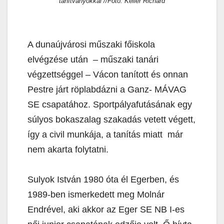
tanítványokkal //Fotó: Keller Richárd
A dunaújvárosi műszaki főiskola
elvégzése után – műszaki tanári
végzettséggel – Vácon tanított és onnan
Pestre járt röplabdázni a Ganz- MÁVAG
SE csapatához. Sportpályafutásának egy
súlyos bokaszalag szakadás vetett végett,
így a civil munkája, a tanítás miatt már
nem akarta folytatni.
Sulyok István 1980 óta él Egerben, és
1989-ben ismerkedett meg Molnár
Endrével, aki akkor az Eger SE NB I-es