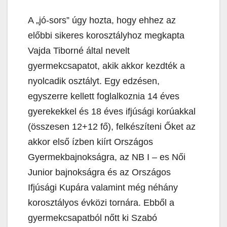
A „jó-sors” úgy hozta, hogy ehhez az
előbbi sikeres korosztályhoz megkapta
Vajda Tiborné által nevelt
gyermekcsapatot, akik akkor kezdték a
nyolcadik osztályt. Egy edzésen,
egyszerre kellett foglalkoznia 14 éves
gyerekekkel és 18 éves ifjúsági korúakkal
(összesen 12+12 fő), felkészíteni Őket az
akkor első ízben kiírt Országos
Gyermekbajnokságra, az NB I – es Női
Junior bajnokságra és az Országos
Ifjúsági Kupára valamint még néhány
korosztályos évközi tornára. Ebből a
gyermekcsapatból nőtt ki Szabó