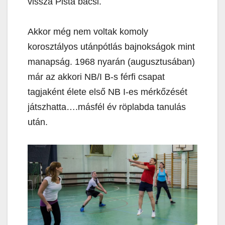
vissza Pista bácsi.
Akkor még nem voltak komoly
korosztályos utánpótlás bajnokságok mint
manapság. 1968 nyarán (augusztusában)
már az akkori NB/I B-s férfi csapat
tagjaként élete első NB I-es mérkőzését
játszhatta….másfél év röplabda tanulás
után.