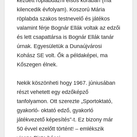
kezdett röplabdázni elsős korában (ma
kilencedik évfolyam). Koszorú Mária
röplabda szakos testnevelő és játékos
valamint férje Bognár Ellák voltak az edzői
és lett csapattársa is Bognár Ellák tanár
úrnak. Egyesületük a Dunaújvárosi
Kohász SE volt. Ők a példaképei, ma
Kőszegen élnek.
Nekik köszönheti hogy 1967. júniusában
részt vehetett egy edzőképző
tanfolyamon. Ott szerezte „Sportoktató,
gyakorló- oktató edző, gyakorló
játékvezető képesítés”-t. Ez bizony már
50 évvel ezelőtt történt! – emlékszik