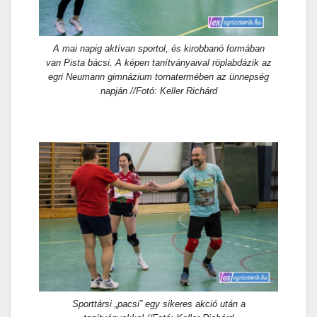
A mai napig aktívan sportol, és kirobbanó formában
van Pista bácsi. A képen tanítványaival röplabdázik az
egri Neumann gimnázium tornatermében az ünnepség
napján //Fotó: Keller Richárd
Sporttársi „pacsi” egy sikeres akció után a