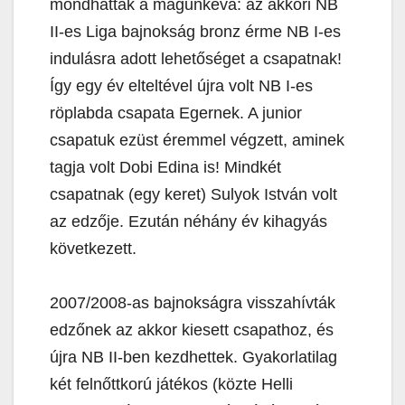
mondhattak a magunkévá: az akkori NB
II-es Liga bajnokság bronz érme NB I-es
indulásra adott lehetőséget a csapatnak!
Így egy év elteltével újra volt NB I-es
röplabda csapata Egernek. A junior
csapatuk ezüst éremmel végzett, aminek
tagja volt Dobi Edina is! Mindkét
csapatnak (egy keret) Sulyok István volt
az edzője. Ezután néhány év kihagyás
következett.
2007/2008-as bajnokságra visszahívták
edzőnek az akkor kiesett csapathoz, és
újra NB II-ben kezdhettek. Gyakorlatilag
két felnőttkorú játékos (közte Helli