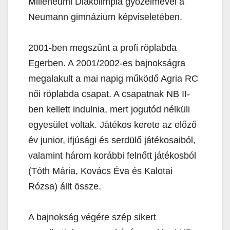
Milleneumi Diákolimpia győzelmével a
Neumann gimnázium képviseletében.
2001-ben megszűnt a profi röplabda
Egerben. A 2001/2002-es bajnokságra
megalakult a mai napig működő Agria RC
női röplabda csapat. A csapatnak NB II-
ben kellett indulnia, mert jogutód nélküli
egyesület voltak. Játékos kerete az előző
év junior, ifjúsági és serdülő játékosaiból,
valamint három korábbi felnőtt játékosból
(Tóth Mária, Kovács Éva és Kalotai
Rózsa) állt össze.
A bajnokság végére szép sikert