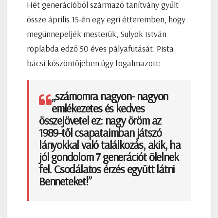
Hét generációból származó tanítvány gyűlt
össze április 15-én egy egri étteremben, hogy
megünnepeljék mesterük, Sulyok István
röplabda edző 50 éves pályafutását. Pista
bácsi köszöntőjében úgy fogalmazott:
„számomra nagyon- nagyon
emlékezetes és kedves
összejövetel ez: nagy öröm az
1989-től csapataimban játszó
lányokkal való találkozás, akik, ha
jól gondolom 7 generációt ölelnek
fel. Csodálatos érzés együtt látni
Benneteket!”