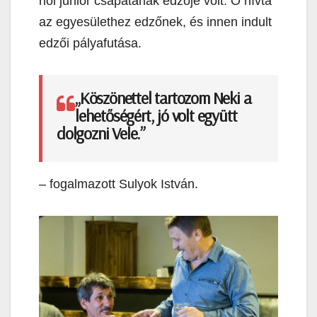
női junior csapatának edzője volt. Ő hívta
az egyesülethez edzőnek, és innen indult
edzői pályafutása.
„Köszönettel tartozom Neki a
lehetőségért, jó volt együtt
dolgozni Vele.”
– fogalmazott Sulyok István.