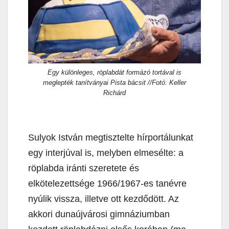
Egy különleges, röplabdát formázó tortával is
meglepték tanítványai Pista bácsit //Fotó: Keller
Richárd
Sulyok István megtisztelte hírportálunkat
egy interjúval is, melyben elmesélte: a
röplabda iránti szeretete és
elkötelezettsége 1966/1967-es tanévre
nyúlik vissza, illetve ott kezdődött. Az
akkori dunaújvárosi gimnáziumban