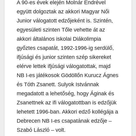
A 90-es évek elején Molnár Endrével
együtt dolgoztak az akkori Magyar Női
Junior válogatott edzőjeként is. Szintén,
egyesületi szinten Tőle vehette át az
akkori általános iskolai Diákolimpia
győztes csapatát, 1992-1996-ig serdülő,
ifjúsági és junior szinten szép sikereket
elérve lettek ifjúsági válogatottak, majd
NB I-es játékosok Gödöllőn Kurucz Ágnes
és Tóth Zsanett. Sulyok Istvánnak
megadatott a lehetőség, hogy Áginak és
Zsanettnek az ifi válogatottban is edzőjük
lehetett 1996-ban. Akkori edző kollégája a
Debrecen NB I-es csapatának edzője –
Szabó László – volt.