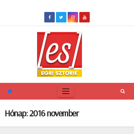
Skip
to
content
Hónap:
2016 november