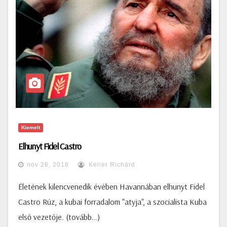
Kiemelt
Elhunyt Fidel Castro
nov 26, 2016
Keller Richárd
Életének kilencvenedik évében Havannában elhunyt Fidel
Castro Rúz, a kubai forradalom "atyja", a szocialista Kuba
első vezetője. (tovább…)