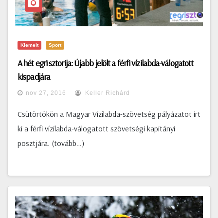
Kiemelt
Sport
A hét egri sztorija: Újabb jelölt a férfi vízilabda-válogatott
kispadjára
nov 27, 2016
Keller Richárd
Csütörtökön a Magyar Vízilabda-szövetség pályázatot írt
ki a férfi vízilabda-válogatott szövetségi kapitányi
posztjára. (tovább…)