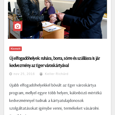
Kiemelt
Új elfogadóhelyek: ruhára, borra, sörre és szállásra is jár
kedvezmény az Eger városkártyával
nov 25, 2016
Keller Richárd
Újabb elfogadóhelyekkel bővült az Eger városkártya
program, mellyel egyre több helyen, különböző mértékű
kedvezménnyel tudnak a kártyatulajdonosok
szolgáltatásokat igénybe venni, termékeket vásárolni.