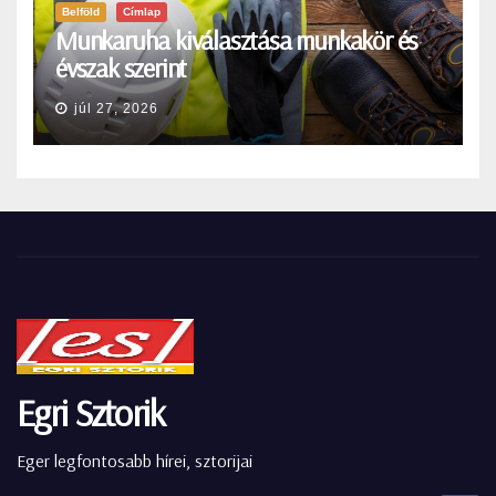
Belföld
Címlap
Munkaruha kiválasztása munkakör és
évszak szerint
júl 27, 2026
Egri Sztorik
Eger legfontosabb hírei, sztorijai