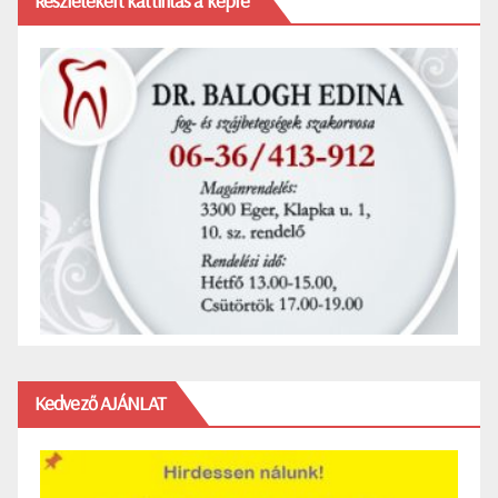
Részletekért kattintás a képre
Kedvező AJÁNLAT