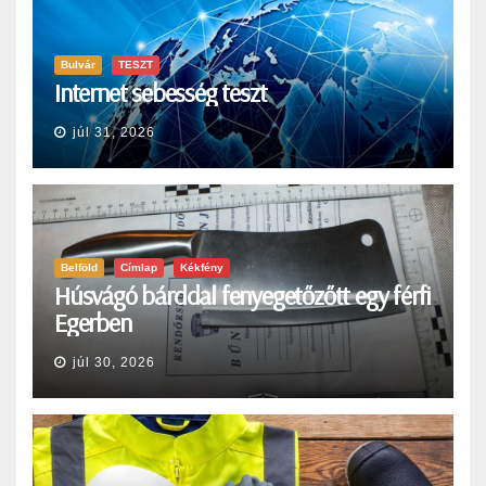
Bulvár
TESZT
Internet sebesség teszt
júl 31, 2026
Belföld
Címlap
Kékfény
Húsvágó bárddal fenyegetőzőtt egy férfi
Egerben
júl 30, 2026