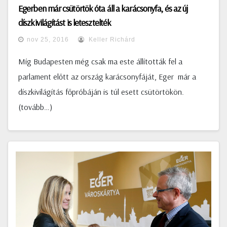
Egerben már csütörtök óta áll a karácsonyfa, és az új
díszkivilágítást is letesztelték
nov 25, 2016
Keller Richárd
Míg Budapesten még csak ma este állították fel a
parlament előtt az ország karácsonyfáját, Eger már a
díszkivilágítás főpróbáján is túl esett csütörtökön.
(tovább…)