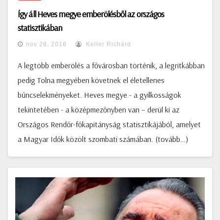
Így áll Heves megye emberölésből az országos
statisztikában
nov 26, 2016
Keller Richárd
A legtöbb emberölés a fővárosban történik, a legritkábban
pedig Tolna megyében követnek el életellenes
bűncselekményeket. Heves megye - a gyilkosságok
tekintetében - a középmezőnyben van – derül ki az
Országos Rendőr-főkapitányság statisztikájából, amelyet
a Magyar Idők közölt szombati számában. (tovább…)