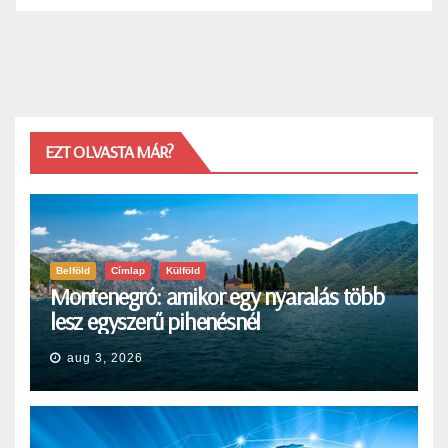
EZT OLVASTA MÁR?
Belföld
Címlap
Külföld
Montenegró: amikor egy nyaralás több
lesz egyszerű pihenésnél
aug 3, 2026