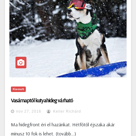
Kiemelt
Vasárnaptól kutyahideg várható
nov 27, 2016
Keller Richárd
Ma hidegfront éri el hazánkat. Hétfőtől éjszaka akár
mínusz 10 fok is lehet. (tovább…)