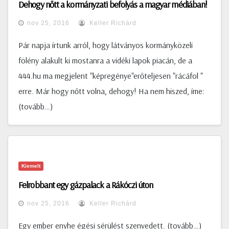
Dehogy nőtt a kormányzati befolyás a magyar médiában!
nov 25, 2016
Keller Richárd
Pár napja írtunk arról, hogy látványos kormányközeli
fölény alakult ki mostanra a vidéki lapok piacán, de a
444.hu ma megjelent "képregénye"erőteljesen "rácáfol "
erre. Már hogy nőtt volna, dehogy! Ha nem hiszed, íme:
(tovább…)
Kiemelt
Felrobbant egy gázpalack a Rákóczi úton
nov 25, 2016
Keller Richárd
Egy ember enyhe égési sérülést szenvedett. (tovább…)