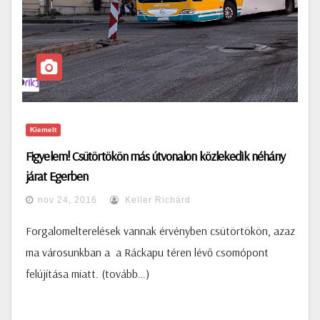
Kiemelt
Figyelem! Csütörtökön más útvonalon közlekedik néhány
járat Egerben
nov 24, 2016
Keller Richárd
Forgalomelterelések vannak érvényben csütörtökön, azaz
ma városunkban a a Ráckapu téren lévő csomópont
felújítása miatt. (tovább…)