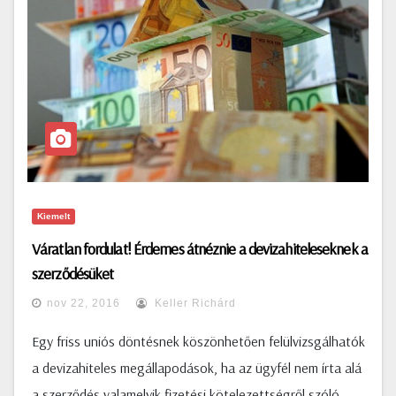
Kiemelt
Váratlan fordulat! Érdemes átnéznie a devizahiteleseknek a
szerződésüket
nov 22, 2016
Keller Richárd
Egy friss uniós döntésnek köszönhetően felülvizsgálhatók
a devizahiteles megállapodások, ha az ügyfél nem írta alá
a szerződés valamelyik fizetési kötelezettségről szóló