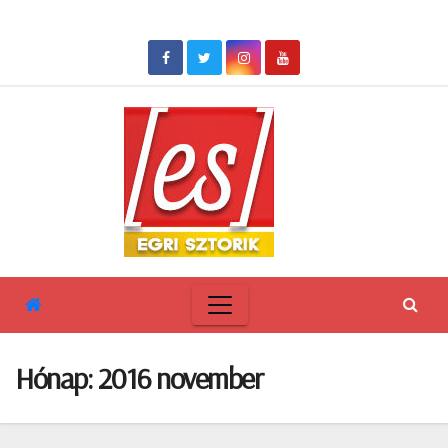
Skip
to
content
Hónap:
2016 november