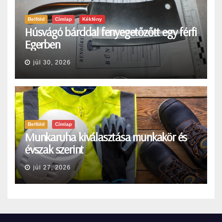
Belföld
Címlap
Kékfény
Húsvágó bárddal fenyegetőzőtt egy férfi
Egerben
júl 30, 2026
Belföld
Címlap
Munkaruha kiválasztása munkakör és
évszak szerint
júl 27, 2026