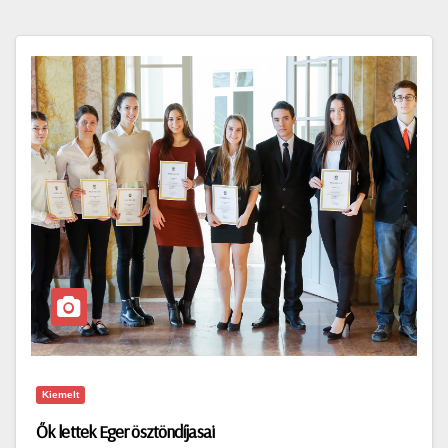
Kiemelt
Ők lettek Eger ösztöndíjasai