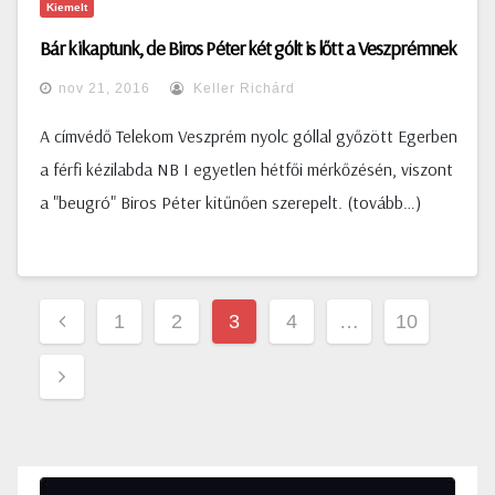
Kiemelt
Bár kikaptunk, de Biros Péter két gólt is lőtt a Veszprémnek
nov 21, 2016
Keller Richárd
A címvédő Telekom Veszprém nyolc góllal győzött Egerben
a férfi kézilabda NB I egyetlen hétfői mérkőzésén, viszont
a "beugró" Biros Péter kitűnően szerepelt. (tovább…)
Bejegyzések
1
2
3
4
…
10
lapozása