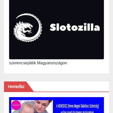
szerencsejáték Magyarországon
Hemedisz