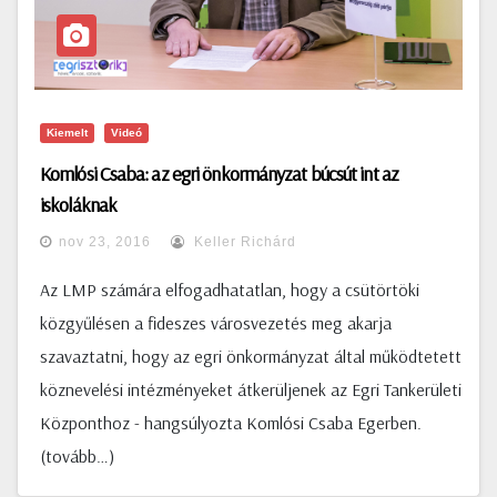
Kiemelt
Videó
Komlósi Csaba: az egri önkormányzat búcsút int az
iskoláknak
nov 23, 2016
Keller Richárd
Az LMP számára elfogadhatatlan, hogy a csütörtöki
közgyűlésen a fideszes városvezetés meg akarja
szavaztatni, hogy az egri önkormányzat által működtetett
köznevelési intézményeket átkerüljenek az Egri Tankerületi
Központhoz - hangsúlyozta Komlósi Csaba Egerben.
(tovább…)