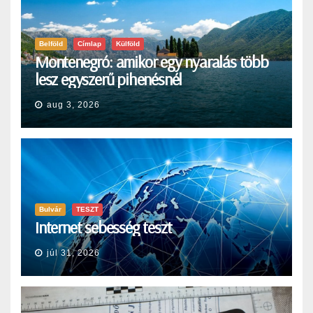
Belföld
Címlap
Külföld
Montenegró: amikor egy nyaralás több
lesz egyszerű pihenésnél
aug 3, 2026
Bulvár
TESZT
Internet sebesség teszt
júl 31, 2026