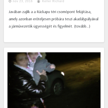
nov 23, 2016
Keller Richárd
Javában zajlik a a Ráckapu téri csomópont felújítása,
amely azonban erőteljesen próbára teszi akadálypályáival
a járművezetők ügyességét és figyelmét. (tovább…)