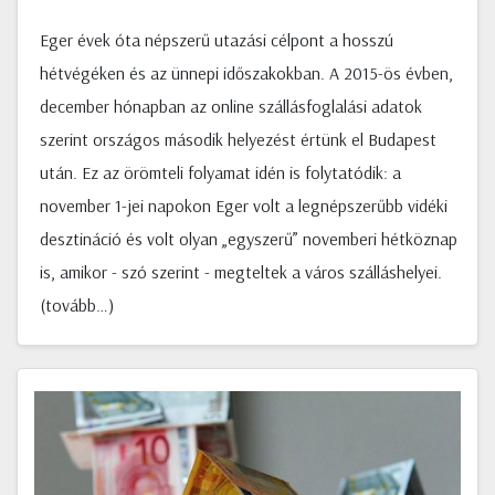
Eger évek óta népszerű utazási célpont a hosszú
hétvégéken és az ünnepi időszakokban. A 2015-ös évben,
december hónapban az online szállásfoglalási adatok
szerint országos második helyezést értünk el Budapest
után. Ez az örömteli folyamat idén is folytatódik: a
november 1-jei napokon Eger volt a legnépszerűbb vidéki
desztináció és volt olyan „egyszerű” novemberi hétköznap
is, amikor - szó szerint - megteltek a város szálláshelyei.
(tovább…)