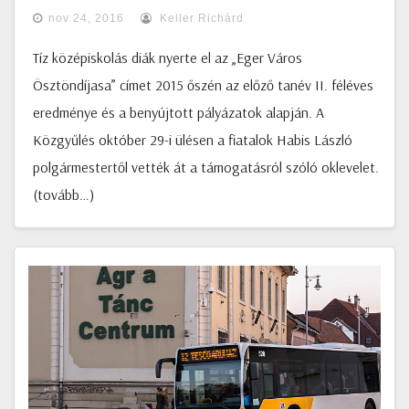
nov 24, 2016
Keller Richárd
Tíz középiskolás diák nyerte el az „Eger Város
Ösztöndíjasa” címet 2015 őszén az előző tanév II. féléves
eredménye és a benyújtott pályázatok alapján. A
Közgyűlés október 29-i ülésen a fiatalok Habis László
polgármestertől vették át a támogatásról szóló oklevelet.
(tovább…)