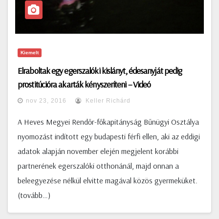
Kiemelt
Elraboltak egy egerszalóki kislányt, édesanyját pedig
prostitúcióra akarták kényszeríteni – Videó
nov 23, 2016
Keller Richárd
A Heves Megyei Rendőr-főkapitányság Bűnügyi Osztálya
nyomozást indított egy budapesti férfi ellen, aki az eddigi
adatok alapján november elején megjelent korábbi
partnerének egerszalóki otthonánál, majd onnan a
beleegyezése nélkül elvitte magával közös gyermeküket.
(tovább…)