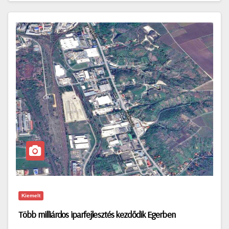
Kiemelt
Több milliárdos iparfejlesztés kezdődik Egerben