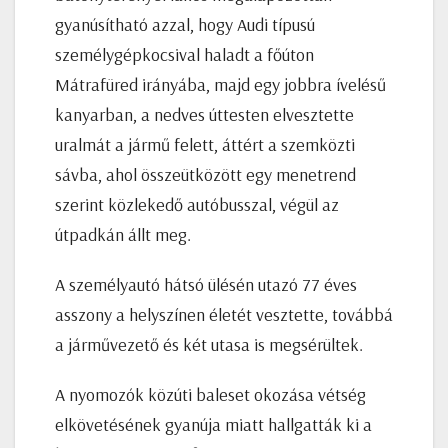
gyanúsítható azzal, hogy Audi típusú
személygépkocsival haladt a főúton
Mátrafüred irányába, majd egy jobbra ívelésű
kanyarban, a nedves úttesten elvesztette
uralmát a jármű felett, áttért a szemközti
sávba, ahol összeütközött egy menetrend
szerint közlekedő autóbusszal, végül az
útpadkán állt meg.
A személyautó hátsó ülésén utazó 77 éves
asszony a helyszínen életét vesztette, továbbá
a járművezető és két utasa is megsérültek.
A nyomozók közúti baleset okozása vétség
elkövetésének gyanúja miatt hallgatták ki a