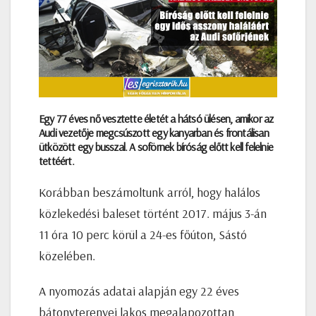
Egy 77 éves nő vesztette életét a hátsó ülésen, amikor az
Audi vezetője megcsúszott egy kanyarban és frontálisan
ütközött egy busszal. A soförnek bíróság előtt kell felelnie
tettéért.
Korábban beszámoltunk arról, hogy halálos
közlekedési baleset történt 2017. május 3-án
11 óra 10 perc körül a 24-es főúton, Sástó
közelében.
A nyomozás adatai alapján egy 22 éves
bátonyterenyei lakos megalapozottan