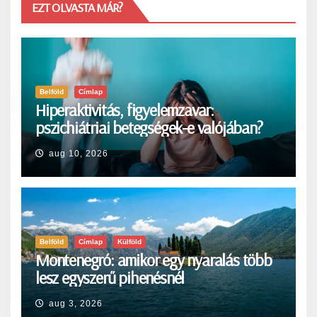
EZT OLVASTA MÁR?
Belföld
Címlap
Hiperaktivitás, figyelemzavar:
pszichiátriai betegségek-e valójában?
aug 10, 2026
Belföld
Címlap
Külföld
Montenegró: amikor egy nyaralás több
lesz egyszerű pihenésnél
aug 3, 2026