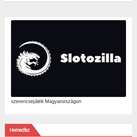
szerencsejáték Magyarországon
Hemedisz