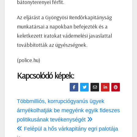
bátonyterenyei férfit.
Az eljárást a Gyöngyösi Rendőrkapitányság
munkatársai a napokban befejezték és a
keletkezett iratokat vádemelési javaslattal
továbbították az ügyészségnek.
(police.hu)
Kapcsolódó képek:
Bejegyzés
Többmilliós, korrupciógyanús ügyek
navigáció
árnyékolhatják be megyénk egyik fideszes
politikusának tevékenységét
Felépül a hős várkapitány egri palotája