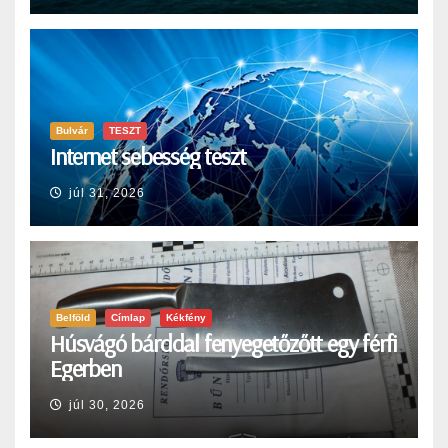
Bulvár
TESZT
Internet sebesség teszt
júl 31, 2026
Belföld
Címlap
Kékfény
Húsvágó bárddal fenyegetőzőtt egy férfi
Egerben
júl 30, 2026