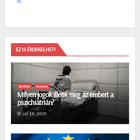
is
EZ IS ÉRDEKELHETI
Belföld
Kiemelt
Milyen jogok illetik meg az embert a
pszichiátrián?
júl 14, 2026