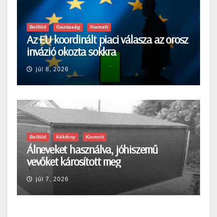
Belföld
Gazdaság
Kiemelt
Az EU koordinált piaci válasza az orosz
invázió okozta sokkra
júl 8, 2026
Belföld
Kékfény
Kiemelt
Álneveket használva, jóhiszemű
vevőket károsított meg
júl 7, 2026