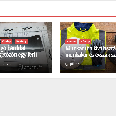
Címlap
Kékfény
Belföld
Címlap
gó bárddal
Munkaruha kiválasztá
etőzőtt egy férfi
munkakör és évszak sz
en
0, 2026
júl 27, 2026