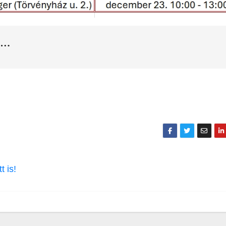
…
 is!