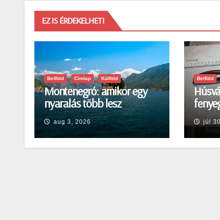
EZ IS ÉRDEKELHETI
Belföld
Címlap
Külföld
Belföld
Montenegró: amikor egy
Húsvá
nyaralás több lesz
fenyeg
egyszerű pihenésnél
Egerb
aug 3, 2026
júl 3