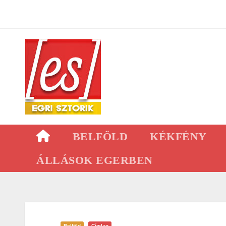
Skip
to
content
BELFÖLD
KÉKFÉNY
ÁLLÁSOK EGERBEN
Belföld
Címlap