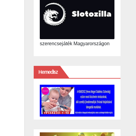
szerencsejáték Magyarországon
Hemedisz