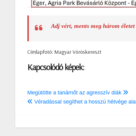
Adj vért, ments meg három életet
Címlapfotó: Magyar Vöröskereszt
Kapcsolódó képek:
Bejegyzés
Megütötte a tanárnőt az agresszív diák
navigáció
Véradással segíthet a hosszú hétvége alatt