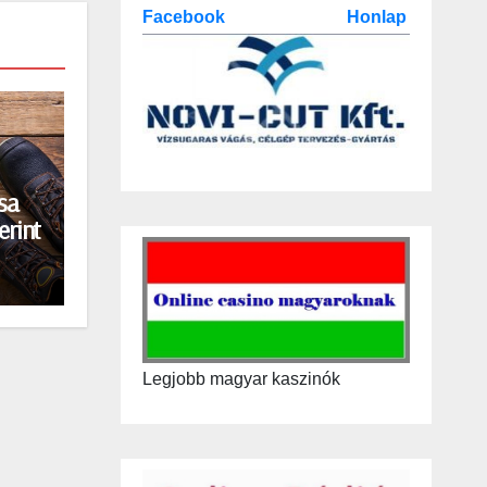
Facebook
Honlap
sa
erint
Legjobb magyar kaszinók