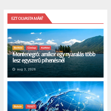
EZT OLVASTA MÁR?
Belföld
Címlap
Külföld
Montenegró: amikor egy nyaralás több
lesz egyszerű pihenésnél
aug 3, 2026
Bulvár
TESZT