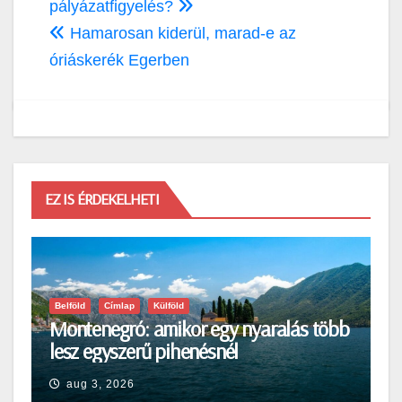
navigáció
pályázatfigyelés?
Hamarosan kiderül, marad-e az
óriáskerék Egerben
EZ IS ÉRDEKELHETI
Belföld
Címlap
Külföld
Montenegró: amikor egy nyaralás több
lesz egyszerű pihenésnél
aug 3, 2026