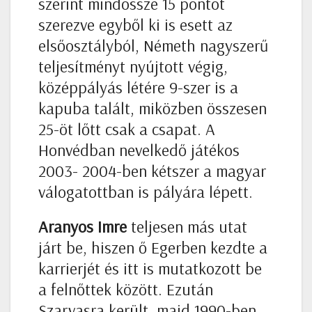
szerint mindössze 15 pontot
szerezve egyből ki is esett az
elsőosztályból, Németh nagyszerű
teljesítményt nyújtott végig,
középpályás létére 9-szer is a
kapuba talált, miközben összesen
25-öt lőtt csak a csapat. A
Honvédban nevelkedő játékos
2003- 2004-ben kétszer a magyar
válogatottban is pályára lépett.
Aranyos Imre
teljesen más utat
járt be, hiszen ő Egerben kezdte a
karrierjét és itt is mutatkozott be
a felnőttek között. Ezután
Szarvasra került, majd 1990-ben