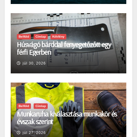
Belföld
Címlap
Kékfény
Húsvágó bárddal fenyegetőzőtt egy
férfi Egerben
júl 30, 2026
Belföld
Címlap
Munkaruha kiválasztása munkakör és
évszak szerint
júl 27, 2026