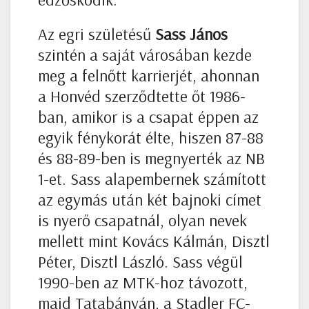
Az egri születésű
Sass János
szintén a saját városában kezde
meg a felnőtt karrierjét, ahonnan
a Honvéd szerződtette őt 1986-
ban, amikor is a csapat éppen az
egyik fénykorát élte, hiszen 87-88
és 88-89-ben is megnyerték az NB
1-et. Sass alapembernek számított
az egymás után két bajnoki címet
is nyerő csapatnál, olyan nevek
mellett mint Kovács Kálmán, Disztl
Péter, Disztl László. Sass végül
1990-ben az MTK-hoz távozott,
majd Tatabányán, a Stadler FC-