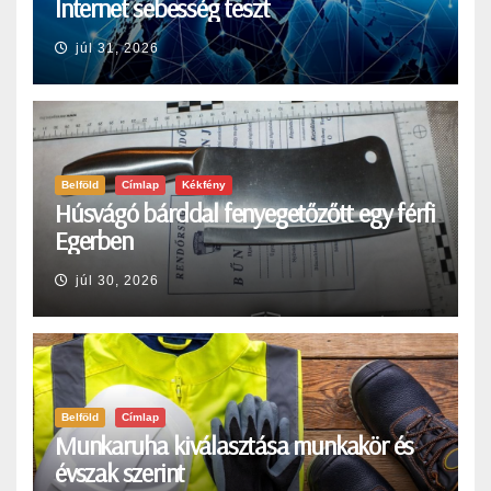
Internet sebesség teszt
júl 31, 2026
Belföld
Címlap
Kékfény
Húsvágó bárddal fenyegetőzőtt egy férfi
Egerben
júl 30, 2026
Belföld
Címlap
Munkaruha kiválasztása munkakör és
évszak szerint