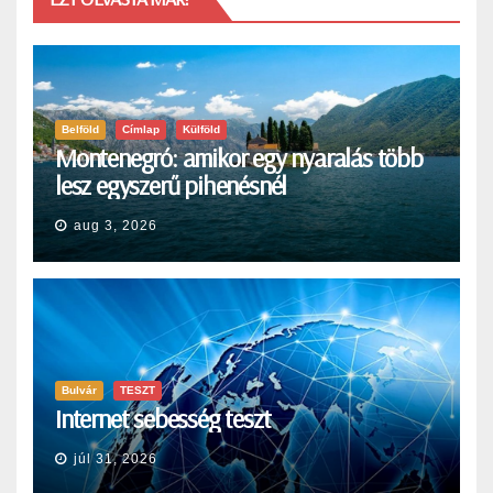
Belföld
Címlap
Külföld
Montenegró: amikor egy nyaralás több
lesz egyszerű pihenésnél
aug 3, 2026
Bulvár
TESZT
Internet sebesség teszt
júl 31, 2026