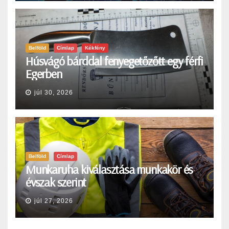
Belföld
Címlap
Kékfény
Húsvágó bárddal fenyegetőzőtt egy férfi
Egerben
júl 30, 2026
Belföld
Címlap
Munkaruha kiválasztása munkakör és
évszak szerint
júl 27, 2026