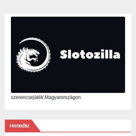
szerencsejáték Magyarországon
Hemedisz