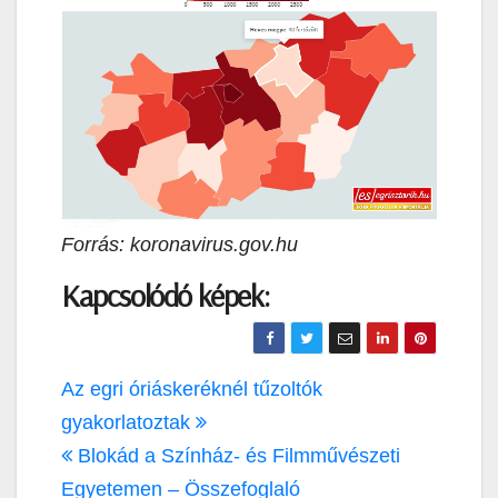
Forrás: koronavirus.gov.hu
Kapcsolódó képek:
Bejegyzés
Az egri óriáskeréknél tűzoltók
navigáció
gyakorlatoztak
Blokád a Színház- és Filmművészeti
Egyetemen – Összefoglaló