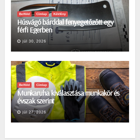
Belföld
Címlap
Kékfény
Húsvágó bárddal fenyegetőzőtt egy
férfi Egerben
júl 30, 2026
Belföld
Címlap
Munkaruha kiválasztása munkakör és
évszak szerint
júl 27, 2026