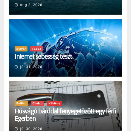
aug 3, 2026
Bulvár
TESZT
Internet sebesség teszt
júl 31, 2026
Belföld
Címlap
Kékfény
Húsvágó bárddal fenyegetőzőtt egy férfi
Egerben
júl 30, 2026