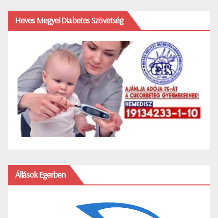
Heves Megyei Diabetes Szövetség
Állások Egerben