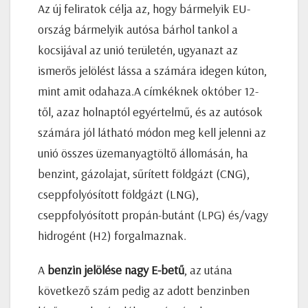
Az új feliratok célja az, hogy bármelyik EU-
ország bármelyik autósa bárhol tankol a
kocsijával az unió területén, ugyanazt az
ismerős jelölést lássa a számára idegen kúton,
mint amit odahaza.A címkéknek október 12-
től, azaz holnaptól egyértelmű, és az autósok
számára jól látható módon meg kell jelenni az
unió összes üzemanyagtöltő állomásán, ha
benzint, gázolajat, sűrített földgázt (CNG),
cseppfolyósított földgázt (LNG),
cseppfolyósított propán-butánt (LPG) és/vagy
hidrogént (H2) forgalmaznak.
A
benzin jelölése nagy E-betű
, az utána
következő szám pedig az adott benzinben