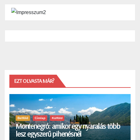
EZT OLVASTA MÁR?
Belföld
Címlap
Külföld
Montenegró: amikor egy nyaralás több
lesz egyszerű pihenésnél