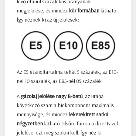
lévő etanol százalékos arányának
megjelölése, és mindez
kör formában
látható.
Így néznek ki az új jelölések:
Az E5 etanoltartalma tehát 5 százalék, az E10-
nél 10 százalék, az E85-nél 85 százalék
A
gázolaj jelölése nagy B-betű
, az utána
következő szám a biokomponens maximális
mennyisége, és mindez
lekerekített sarkú
négyzetben
látható. Elsőre furcsa a dízel B-vel
jelölése, ezt még szokni kell. Így néz ki: