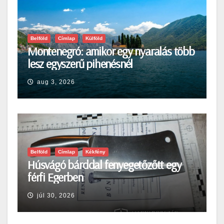
Belföld
Címlap
Külföld
Montenegró: amikor egy nyaralás több
lesz egyszerű pihenésnél
aug 3, 2026
Belföld
Címlap
Kékfény
Húsvágó bárddal fenyegetőzőtt egy
férfi Egerben
júl 30, 2026