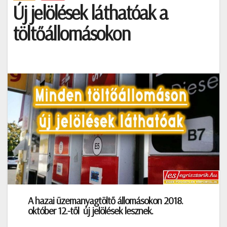
Új jelölések láthatóak a
töltőállomásokon
A hazai üzemanyagtöltő állomásokon 2018.
október 12.-től új jelölések lesznek.