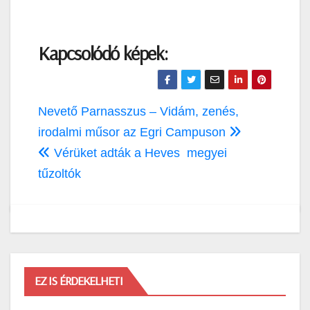
Kapcsolódó képek:
Bejegyzés
Nevető Parnasszus – Vidám, zenés,
navigáció
irodalmi műsor az Egri Campuson
Vérüket adták a Heves megyei
tűzoltók
EZ IS ÉRDEKELHETI