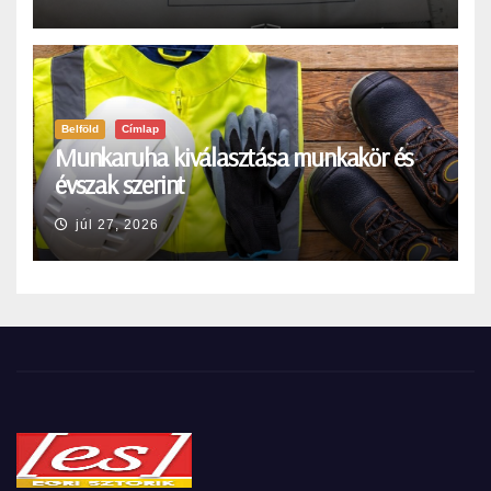
Belföld
Címlap
Munkaruha kiválasztása munkakör és
évszak szerint
júl 27, 2026