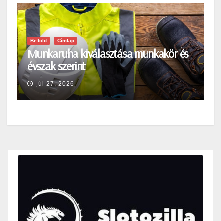
Belföld
Címlap
Munkaruha kiválasztása munkakör és
évszak szerint
júl 27, 2026