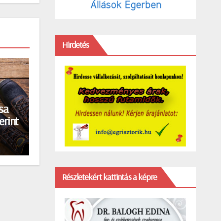
Hirdetés
sa
erint
Részletekért kattintás a képre