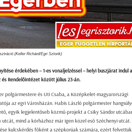
usztráció (Keller Richárd/Egri Sztorik)
ése érdekében – 1-es vonaljelzéssel – helyi buszjárat indul 
s Rendelőintézet között július 23-án.
ger polgármestere és Uti Csaba, a Középkelet-magyarországi
atója az egri Városházán. Habis László polgármester hangsúly
rintő, egyik legjelentőseb közmű-projekt a Csiky Sándor utcában
y utcát, mind a kórházhoz már igen közel eső Széchenyi utcát.
ése kulcskérdés főként a szépkorúak számára, ezért felvettük