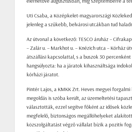
elérhetővé augusztusban, míg szeptemberre a terv
Uti Csaba, a Középkelet-magyarországi Közlekedé
jelenleg a szűkebb, belvárosi utcákban tud haladn
Az útvonal a következő: TESCO áruház – Cifrakapu
– Zalár u. – Markhot u. – Knézich utca – Kórház útv
átszállási kapcsolattal, s a buszok 30 percenként
hangsúlyozta: ha a járatok kihasználtsága indokol
kórházi járatot.
Pintér Lajos, a KMKK Zrt. Heves megyei forgalmi 
megoldás is szóba került, az üzemeltetési tapasz
választották, ezzel segítve főként az idősek köz
megfelelő, biztonságos megállóhelyeket alakított 
közszolgáltatást végző vállalat bízik a pozitív f