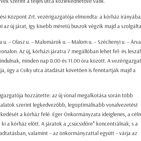
ek szerint a teljes utca közlekedhetővé válik.
si Központ Zrt. vezérigazgatója elmondta: a kórház irányába
i az új járat, így kisebb méretű buszok végzik majd a szolgálta
 u. – Olasz u. – Malomárok u. – Malom u. – Széchenyi u. – Árv
onalon. Az új, kórházi járatra 7 megállóban lehet fel- és leszáll
 indulnak, minden nap 8.00 és 11.00 óra között. A vezérigazga
ja, úgy a Csiky utca átadását követően is fenntartják majd a
igazgatója hozzátette: az új vonal megalkotása során több
talatok szerint legkedvezőbb, legoptimálisabb vonalvezetést
lekedését a kórház felé. Eger Önkormányzata ideiglenes, a cél
ki a kórház előtt. A járatok a „csúcsidőre” koncentrálnak, s a
ogadtatásban, valamint – az önkormányzattal együtt – várja az