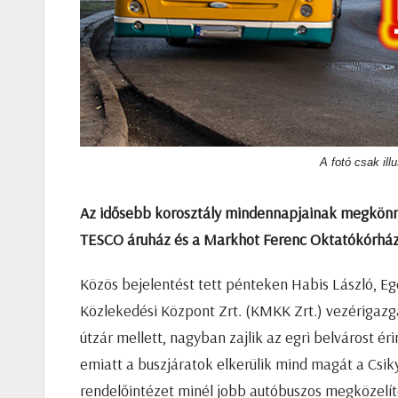
A fotó csak ill
Az idősebb korosztály mindennapjainak megkönnyít
TESCO áruház és a Markhot Ferenc Oktatókórház é
Közös bejelentést tett pénteken Habis László, E
Közlekedési Központ Zrt. (KMKK Zrt.) vezérigazg
útzár mellett, nagyban zajlik az egri belvárost é
emiatt a buszjáratok elkerülik mind magát a Csik
rendelőintézet minél jobb autóbuszos megközelít