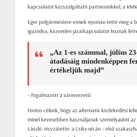
kapcsolatot közszolgáltató partnerünkkel, a KMKK
Eger polgármestere ennek nyomán tette meg a be
igazodva, közvetlen járatkapcsolatot hoznak létre
„Az 1-es számmal, július 23
átadásáig mindenképpen fen
értékeljük majd”
– fogalmazott a városvezető.
Fontos célunk, hogy az alternatív közlekedési le
minél kevesebben használjanak személyautót az eg
László. Hozzátette: a Csiky utcán – első szakasz