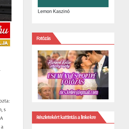
Lemon Kaszinó
Fotózás
a
ozta:
, s
Részletekért kattintás a linkekre
 A
 a