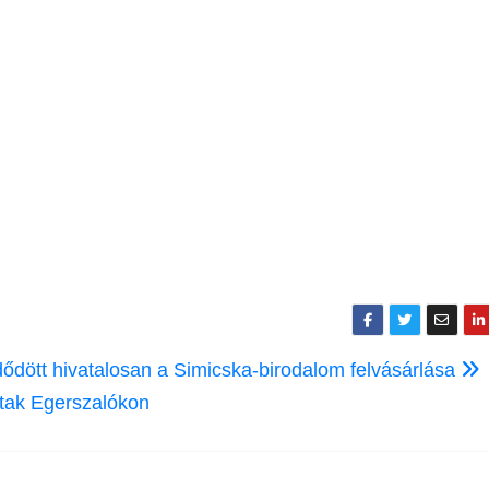
ődött hivatalosan a Simicska-birodalom felvásárlása
ttak Egerszalókon