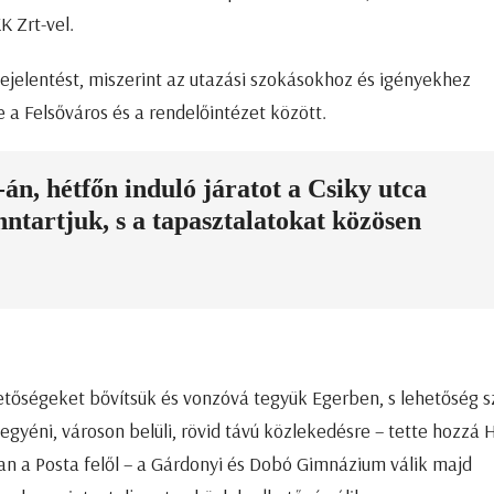
 Zrt-vel.
jelentést, miszerint az utazási szokásokhoz és igényekhez
 a Felsőváros és a rendelőintézet között.
-án, hétfőn induló járatot a Csiky utca
ntartjuk, s a tapasztalatokat közösen
hetőségeket bővítsük és vonzóvá tegyük Egerben, s lehetőség s
yéni, városon belüli, rövid távú közlekedésre – tette hozzá 
ban a Posta felől – a Gárdonyi és Dobó Gimnázium válik majd