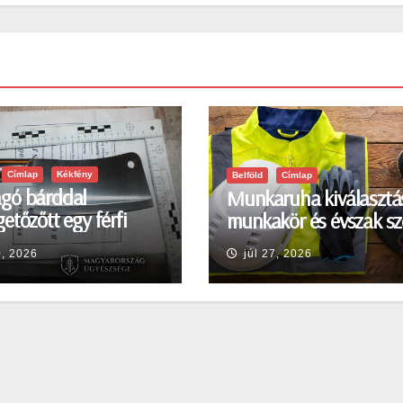
Címlap
Kékfény
Belföld
Címlap
gó bárddal
Munkaruha kiválasztá
etőzőtt egy férfi
munkakör és évszak sz
en
0, 2026
júl 27, 2026