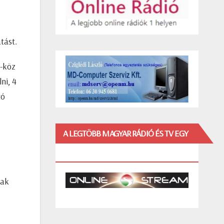
tást.
a-köz
ni, 4
tó
A LEGTÖBB MAGYAR RÁDIÓ ÉS TV EGY
HELYEN!
nak