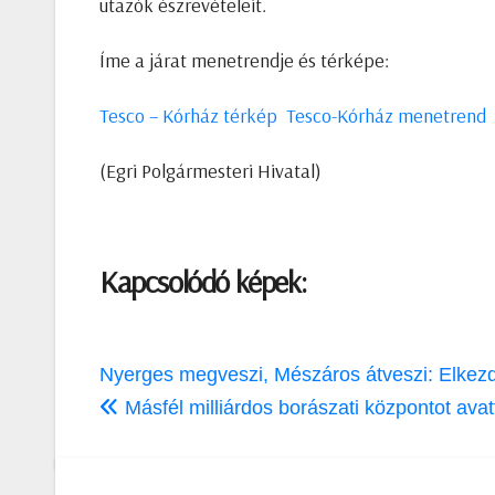
utazók észrevételeit.
Íme a járat menetrendje és térképe:
Tesco – Kórház térkép
Tesco-Kórház menetrend
(Egri Polgármesteri Hivatal)
Kapcsolódó képek:
Bejegyzés
Nyerges megveszi, Mészáros átveszi: Elkezd
navigáció
Másfél milliárdos borászati központot ava