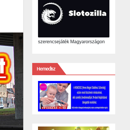
szerencsejáték Magyarországon
Hemedisz