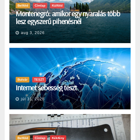
Belföld
Címlap
Külföld
Montenegró: amikor egy nyaralás több
lesz egyszerű pihenésnél
aug 3, 2026
Bulvár
TESZT
Internet sebesség teszt
júl 31, 2026
Belföld
Címlap
Kékfény