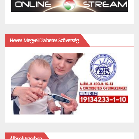
Heves Megyei Diabetes Szövetség
Állások Egerben