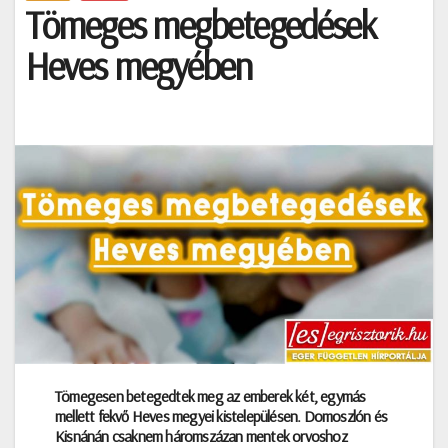
Tömeges megbetegedések
Heves megyében
Tömegesen betegedtek meg az emberek két, egymás
mellett fekvő Heves megyei kistelepülésen. Domoszlón és
Kisnánán csaknem háromszázan mentek orvoshoz