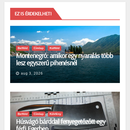
EZ IS ÉRDEKELHETI
Belföld
Címlap
Külföld
Montenegró: amikor egy nyaralás több
lesz egyszerű pihenésnél
aug 3, 2026
Belföld
Címlap
Kékfény
Húsvágó bárddal fenyegetőzőtt egy
férfi Egerben