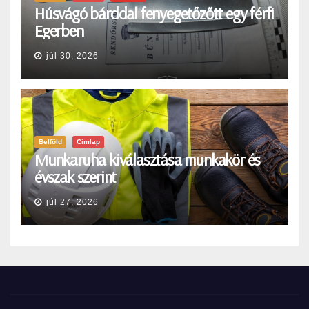
Húsvágó bárddal fenyegetőzőtt egy férfi
Egerben
júl 30, 2026
Belföld
Címlap
Munkaruha kiválasztása munkakör és
évszak szerint
júl 27, 2026