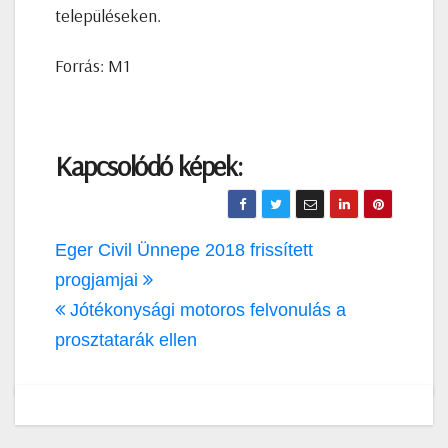
településeken.
Forrás: M1
Kapcsolódó képek:
Bejegyzés
Eger Civil Ünnepe 2018 frissített
navigáció
progjamjai
Jótékonysági motoros felvonulás a
prosztatarák ellen