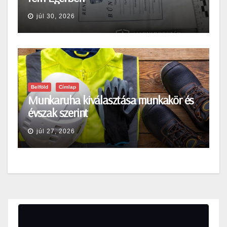
júl 30, 2026
Belföld
Címlap
Munkaruha kiválasztása munkakör és
évszak szerint
júl 27, 2026