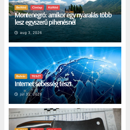
Belföld
Címlap
Külföld
Montenegró: amikor egy nyaralás több
lesz egyszerű pihenésnél
aug 3, 2026
Bulvár
TESZT
Internet sebesség teszt
júl 31, 2026