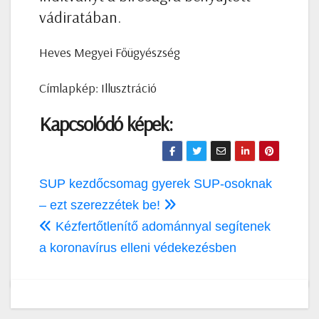
vádiratában.
Heves Megyei Főügyészség
Címlapkép: Illusztráció
Kapcsolódó képek:
Bejegyzés
SUP kezdőcsomag gyerek SUP-osoknak
navigáció
– ezt szerezzétek be!
Kézfertőtlenítő adománnyal segítenek
a koronavírus elleni védekezésben