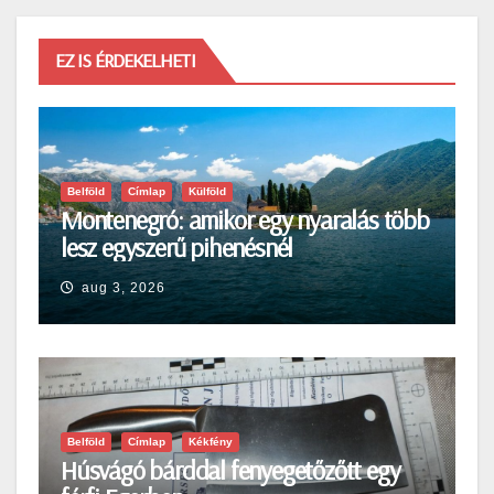
EZ IS ÉRDEKELHETI
Belföld
Címlap
Külföld
Montenegró: amikor egy nyaralás több
lesz egyszerű pihenésnél
aug 3, 2026
Belföld
Címlap
Kékfény
Húsvágó bárddal fenyegetőzőtt egy