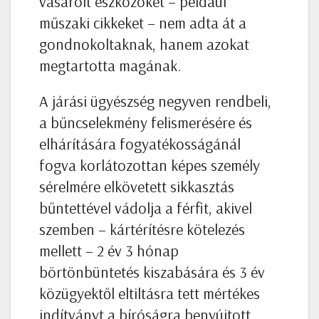
vásárolt eszközöket – például
műszaki cikkeket – nem adta át a
gondnokoltaknak, hanem azokat
megtartotta magának.
A járási ügyészség negyven rendbeli,
a bűncselekmény felismerésére és
elhárítására fogyatékosságánál
fogva korlátozottan képes személy
sérelmére elkövetett sikkasztás
bűntettével vádolja a férfit, akivel
szemben – kártérítésre kötelezés
mellett – 2 év 3 hónap
börtönbüntetés kiszabására és 3 év
közügyektől eltiltásra tett mértékes
indítványt a bíróságra benyújtott