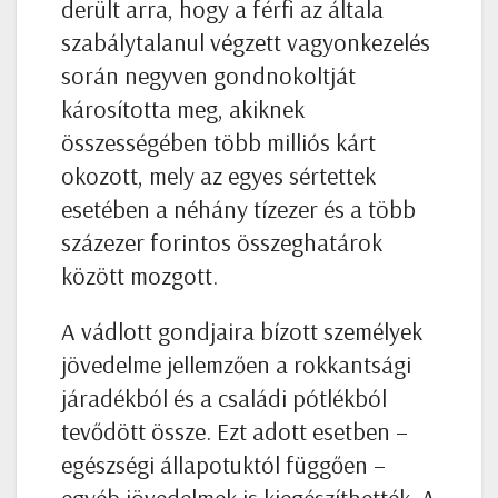
derült arra, hogy a férfi az általa
szabálytalanul végzett vagyonkezelés
során negyven gondnokoltját
károsította meg, akiknek
összességében több milliós kárt
okozott, mely az egyes sértettek
esetében a néhány tízezer és a több
százezer forintos összeghatárok
között mozgott.
A vádlott gondjaira bízott személyek
jövedelme jellemzően a rokkantsági
járadékból és a családi pótlékból
tevődött össze. Ezt adott esetben –
egészségi állapotuktól függően –
egyéb jövedelmek is kiegészíthették. A