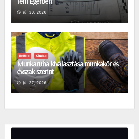
férfi Egerben
júl 30, 2026
Belföld
Címlap
Munkaruha kiválasztása munkakör és
évszak szerint
júl 27, 2026