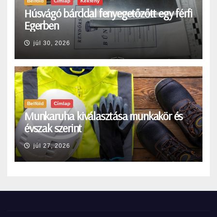
Belföld
Címlap
Kékfény
Húsvágó bárddal fenyegetőzőtt egy férfi
Egerben
júl 30, 2026
Belföld
Címlap
Munkaruha kiválasztása munkakör és
évszak szerint
júl 27, 2026