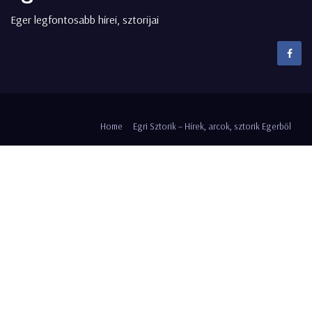
Eger legfontosabb hírei, sztorijai
Home
Egri Sztorik – Hírek, arcok, sztorik Egerből