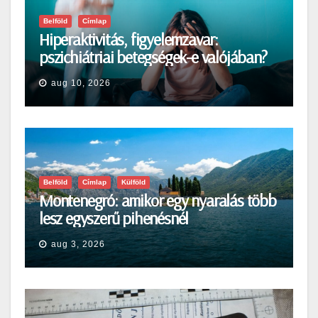
Belföld
Címlap
Hiperaktivitás, figyelemzavar:
pszichiátriai betegségek-e valójában?
aug 10, 2026
Belföld
Címlap
Külföld
Montenegró: amikor egy nyaralás több
lesz egyszerű pihenésnél
aug 3, 2026