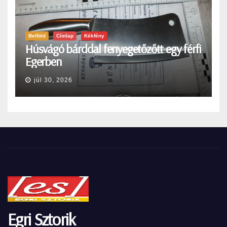
Belföld
Címlap
Kékfény
Húsvágó bárddal fenyegetőzőtt egy férfi
Egerben
júl 30, 2026
Egri Sztorik