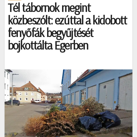
Tél tábornok megint
közbeszólt: ezúttal a kidobott
fenyőfák begyűjtését
bojkottálta Egerben