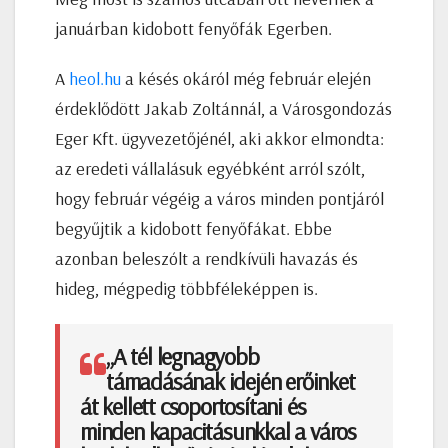
januárban kidobott fenyőfák Egerben.
A
heol.hu
a késés okáról még február elején
érdeklődött Jakab Zoltánnál, a Városgondozás
Eger Kft. ügyvezetőjénél, aki akkor elmondta:
az eredeti vállalásuk egyébként arról szólt,
hogy február végéig a város minden pontjáról
begyűjtik a kidobott fenyőfákat. Ebbe
azonban beleszólt a rendkívüli havazás és
hideg, mégpedig többféleképpen is.
„A tél legnagyobb
támadásának idején erőinket
át kellett csoportosítani és
minden kapacitásunkkal a város