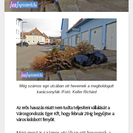
Még számos egri utcában ott hevernek a megboldogult
karácsonyfák /Fotó: Keller Richárd
Az erős havazás miatt nem tudta teljesíteni vállalását a
Városgondozás Eger Kft, hogy február 28-ig begyűjtse a
város kidobott fenyőit.
Még most is számos utcában ott hevernek a