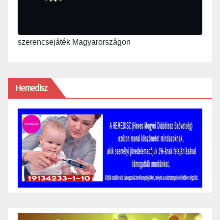
szerencsejáték Magyarországon
Hemedisz