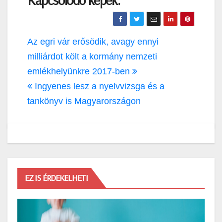
Bejegyzés
Az egri vár erősödik, avagy ennyi
navigáció
milliárdot költ a kormány nemzeti
emlékhelyünkre 2017-ben
Ingyenes lesz a nyelvvizsga és a
tankönyv is Magyarországon
EZ IS ÉRDEKELHETI