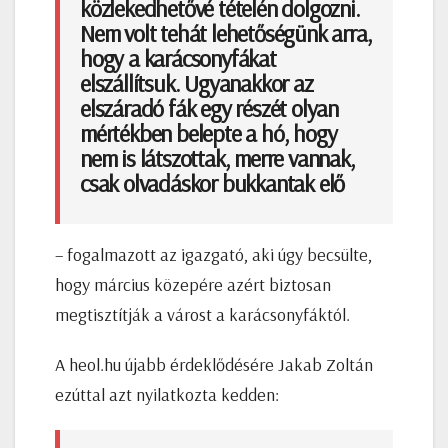
közlekedhetővé tételén dolgozni.
Nem volt tehát lehetőségünk arra,
hogy a karácsonyfákat
elszállítsuk. Ugyanakkor az
elszáradó fák egy részét olyan
mértékben belepte a hó, hogy
nem is látszottak, merre vannak,
csak olvadáskor bukkantak elő
– fogalmazott az igazgató, aki úgy becsülte,
hogy március közepére azért biztosan
megtisztítják a várost a karácsonyfáktól.
A heol.hu újabb érdeklődésére Jakab Zoltán
ezúttal azt nyilatkozta kedden: