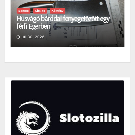
Belföld
Címlap
Kékfény
Húsvágó bárddal fenyegetőzőtt egy
férfi Egerben
júl 30, 2026