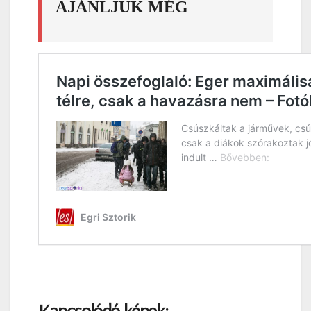
AJÁNLJUK MÉG
Kapcsolódó képek: