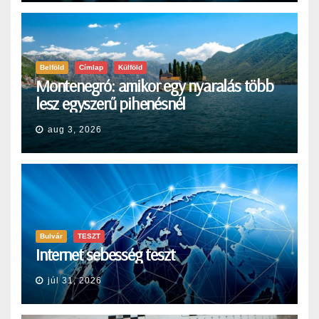
Belföld
Címlap
Külföld
Montenegró: amikor egy nyaralás több
lesz egyszerű pihenésnél
aug 3, 2026
Bulvár
TESZT
Internet sebesség teszt
júl 31, 2026