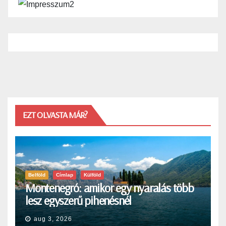
EZT OLVASTA MÁR?
Belföld
Címlap
Külföld
Montenegró: amikor egy nyaralás több
lesz egyszerű pihenésnél
aug 3, 2026