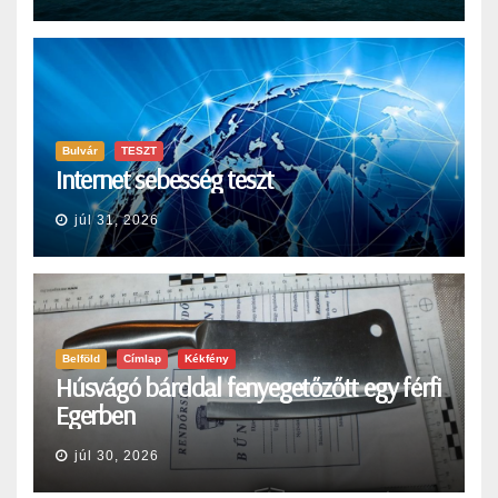
Bulvár
TESZT
Internet sebesség teszt
júl 31, 2026
Belföld
Címlap
Kékfény
Húsvágó bárddal fenyegetőzőtt egy férfi
Egerben
júl 30, 2026