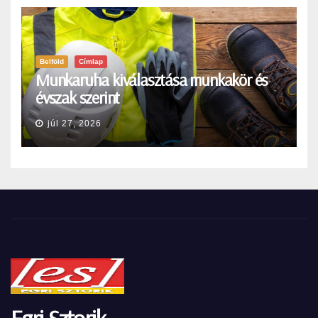
Belföld
Címlap
Munkaruha kiválasztása munkakör és
évszak szerint
júl 27, 2026