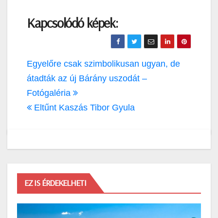
Kapcsolódó képek:
Bejegyzés
Egyelőre csak szimbolikusan ugyan, de
navigáció
átadták az új Bárány uszodát –
Fotógaléria
Eltűnt Kaszás Tibor Gyula
EZ IS ÉRDEKELHETI