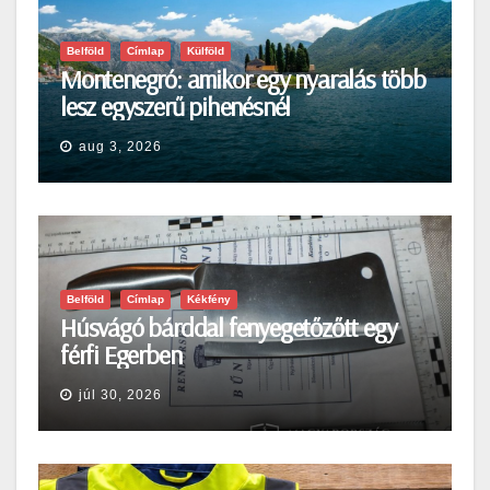
Belföld
Címlap
Külföld
Montenegró: amikor egy nyaralás több
lesz egyszerű pihenésnél
aug 3, 2026
Belföld
Címlap
Kékfény
Húsvágó bárddal fenyegetőzőtt egy
férfi Egerben
júl 30, 2026