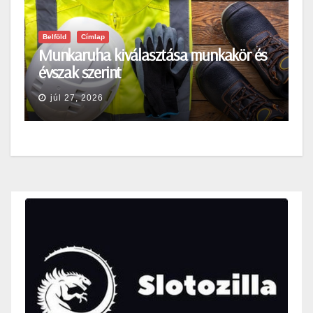
Belföld
Címlap
Munkaruha kiválasztása munkakör és
évszak szerint
júl 27, 2026