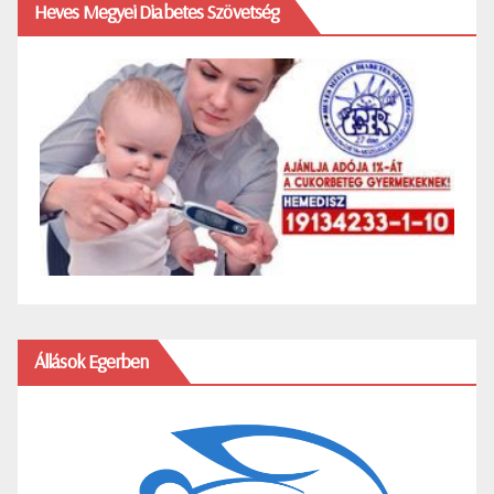
Heves Megyei Diabetes Szövetség
Állások Egerben