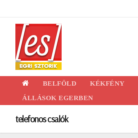
Skip
to
content
BELFÖLD
KÉKFÉNY
ÁLLÁSOK EGERBEN
telefonos csalók