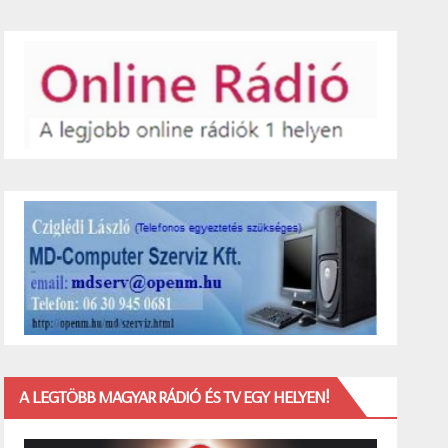
A LEGTÖBB MAGYAR RÁDIÓ ÉS TV EGY HELYEN!