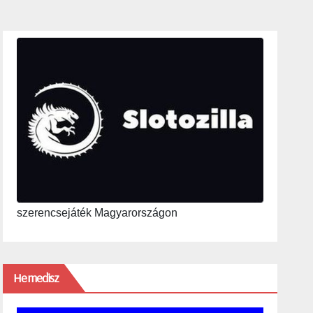
szerencsejáték Magyarországon
Hemedisz