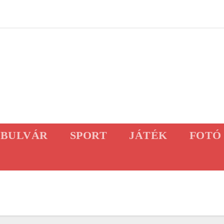
BULVÁR
SPORT
JÁTÉK
FOTÓ