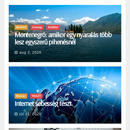
Belföld
Címlap
Külföld
Montenegró: amikor egy nyaralás több
lesz egyszerű pihenésnél
aug 3, 2026
Bulvár
TESZT
Internet sebesség teszt
júl 31, 2026