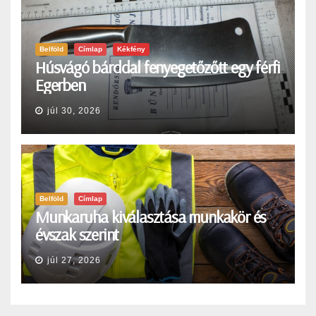
Belföld
Címlap
Kékfény
Húsvágó bárddal fenyegetőzőtt egy férfi
Egerben
júl 30, 2026
Belföld
Címlap
Munkaruha kiválasztása munkakör és
évszak szerint
júl 27, 2026