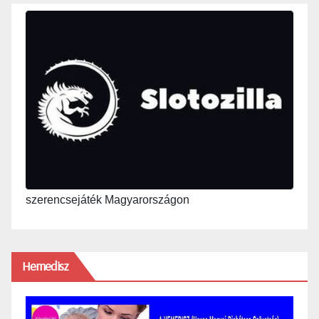
szerencsejáték Magyarországon
Hemedisz