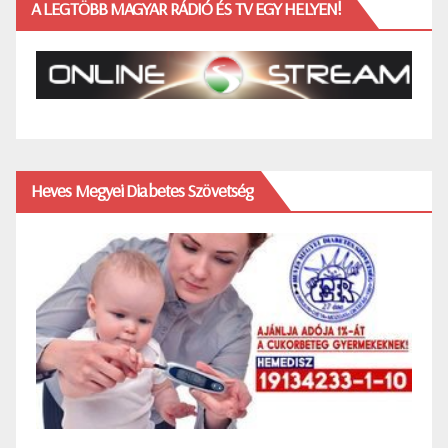
A LEGTÖBB MAGYAR RÁDIÓ ÉS TV EGY HELYEN!
Heves Megyei Diabetes Szövetség