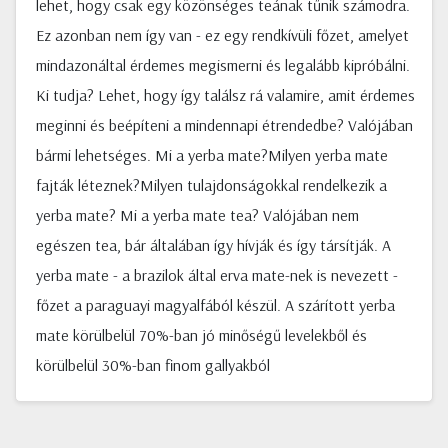
lehet, hogy csak egy közönséges teának tűnik számodra.
Ez azonban nem így van - ez egy rendkívüli főzet, amelyet
mindazonáltal érdemes megismerni és legalább kipróbálni.
Ki tudja? Lehet, hogy így találsz rá valamire, amit érdemes
meginni és beépíteni a mindennapi étrendedbe? Valójában
bármi lehetséges. Mi a yerba mate?Milyen yerba mate
fajták léteznek?Milyen tulajdonságokkal rendelkezik a
yerba mate? Mi a yerba mate tea? Valójában nem
egészen tea, bár általában így hívják és így társítják. A
yerba mate - a brazilok által erva mate-nek is nevezett -
főzet a paraguayi magyalfából készül. A szárított yerba
mate körülbelül 70%-ban jó minőségű levelekből és
körülbelül 30%-ban finom gallyakból