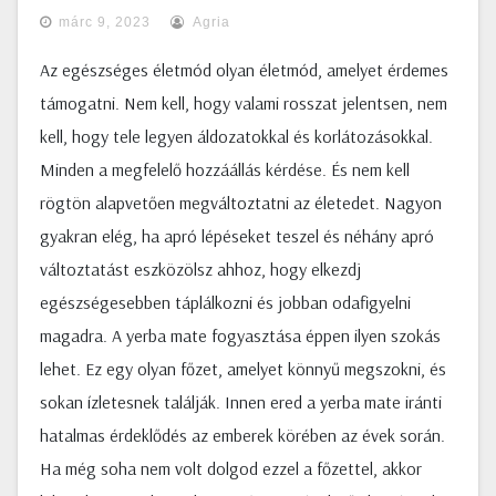
márc 9, 2023
Agria
Az egészséges életmód olyan életmód, amelyet érdemes
támogatni. Nem kell, hogy valami rosszat jelentsen, nem
kell, hogy tele legyen áldozatokkal és korlátozásokkal.
Minden a megfelelő hozzáállás kérdése. És nem kell
rögtön alapvetően megváltoztatni az életedet. Nagyon
gyakran elég, ha apró lépéseket teszel és néhány apró
változtatást eszközölsz ahhoz, hogy elkezdj
egészségesebben táplálkozni és jobban odafigyelni
magadra. A yerba mate fogyasztása éppen ilyen szokás
lehet. Ez egy olyan főzet, amelyet könnyű megszokni, és
sokan ízletesnek találják. Innen ered a yerba mate iránti
hatalmas érdeklődés az emberek körében az évek során.
Ha még soha nem volt dolgod ezzel a főzettel, akkor