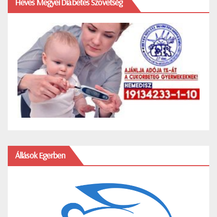
Heves Megyei Diabetes Szövetség
Állások Egerben