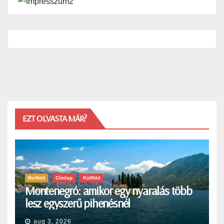
EZT OLVASTA MÁR?
Belföld
Címlap
Külföld
Montenegró: amikor egy nyaralás több
lesz egyszerű pihenésnél
aug 3, 2026