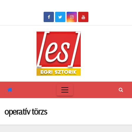
Skip
to
content
operatív törzs