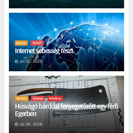
Bulvár
TESZT
Internet sebesség teszt
júl 31, 2026
Belföld
Címlap
Kékfény
Húsvágó bárddal fenyegetőzőtt egy férfi
Egerben
júl 30, 2026