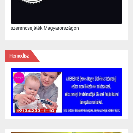
szerencsejáték Magyarországon
Hemedisz