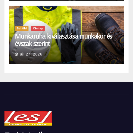
Belföld
Címlap
Munkaruha kiválasztása munkakör és
évszak szerint
júl 27, 2026