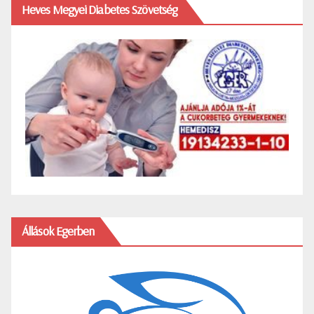
Heves Megyei Diabetes Szövetség
Állások Egerben