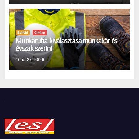
Belföld
Címlap
Munkaruha kiválasztása munkakör és
évszak szerint
júl 27, 2026