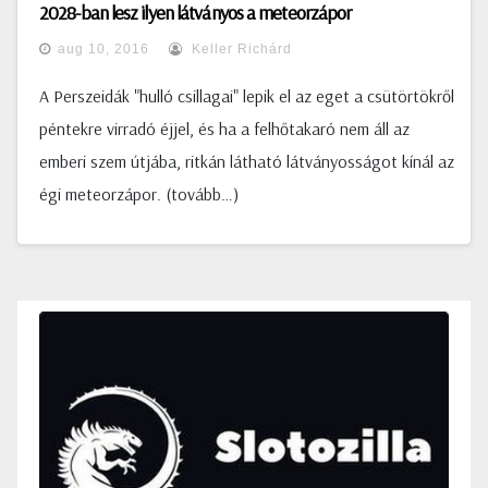
2028-ban lesz ilyen látványos a meteorzápor
aug 10, 2016
Keller Richárd
A Perszeidák "hulló csillagai" lepik el az eget a csütörtökről
péntekre virradó éjjel, és ha a felhőtakaró nem áll az
emberi szem útjába, ritkán látható látványosságot kínál az
égi meteorzápor. (tovább…)