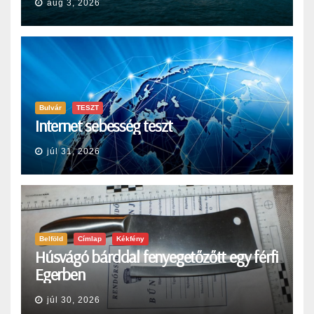
aug 3, 2026
Bulvár
TESZT
Internet sebesség teszt
júl 31, 2026
Belföld
Címlap
Kékfény
Húsvágó bárddal fenyegetőzőtt egy férfi
Egerben
júl 30, 2026