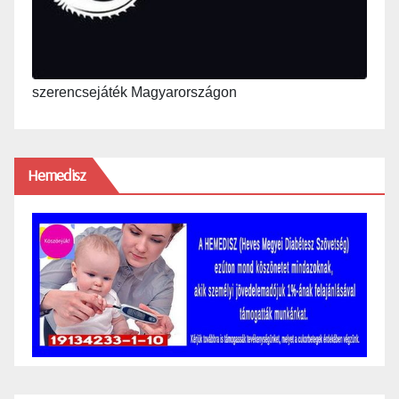
szerencsejáték Magyarországon
Hemedisz