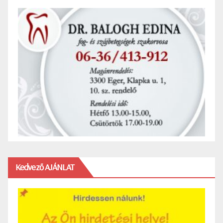
Kedvező AJÁNLAT