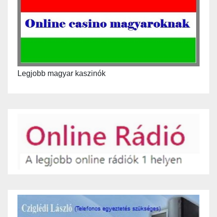
Legjobb magyar kaszinók