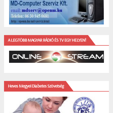
A LEGTÖBB MAGYAR RÁDIÓ ÉS TV EGY HELYEN!
Heves Megyei Diabetes Szövetség