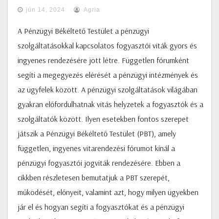
jún 14, 2024
Agria
A Pénzügyi Békéltető Testület a pénzügyi
szolgáltatásokkal kapcsolatos fogyasztói viták gyors és
ingyenes rendezésére jött létre. Független fórumként
segíti a megegyezés elérését a pénzügyi intézmények és
az ügyfelek között. A pénzügyi szolgáltatások világában
gyakran előfordulhatnak vitás helyzetek a fogyasztók és a
szolgáltatók között. Ilyen esetekben fontos szerepet
játszik a Pénzügyi Békéltető Testület (PBT), amely
független, ingyenes vitarendezési fórumot kínál a
pénzügyi fogyasztói jogviták rendezésére. Ebben a
cikkben részletesen bemutatjuk a PBT szerepét,
működését, előnyeit, valamint azt, hogy milyen ügyekben
jár el és hogyan segíti a fogyasztókat és a pénzügyi