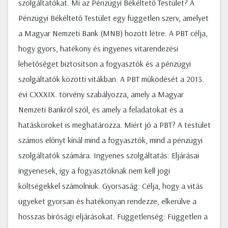
szolgáltatókat. Mi az Pénzügyi Békéltető Testület? A
Pénzügyi Békéltető Testület egy független szerv, amelyet
a Magyar Nemzeti Bank (MNB) hozott létre. A PBT célja,
hogy gyors, hatékony és ingyenes vitarendezési
lehetőséget biztosítson a fogyasztók és a pénzügyi
szolgáltatók közötti vitákban. A PBT működését a 2013.
évi CXXXIX. törvény szabályozza, amely a Magyar
Nemzeti Bankról szól, és amely a feladatokat és a
hatásköröket is meghatározza. Miért jó a PBT? A testület
számos előnyt kínál mind a fogyasztók, mind a pénzügyi
szolgáltatók számára. Ingyenes szolgáltatás: Eljárásai
ingyenesek, így a fogyasztóknak nem kell jogi
költségekkel számolniuk. Gyorsaság: Célja, hogy a vitás
ügyeket gyorsan és hatékonyan rendezze, elkerülve a
hosszas bírósági eljárásokat. Függetlenség: Független a