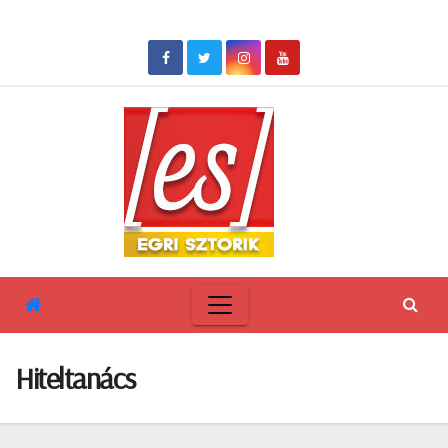
Skip
to
content
Hiteltanács