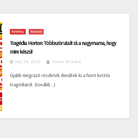
Kékfény
Kiemelt
Tragédia Horton: Többször utalt rá a nagymama, hogy
mire készül
máj 28, 2018
Keller Richárd
Újabb megrázó részletek derültek ki a horti kettős
tragédiáról. (tovább…)