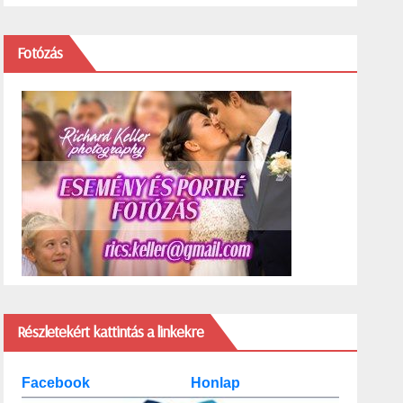
Fotózás
Részletekért kattintás a linkekre
Facebook
Honlap