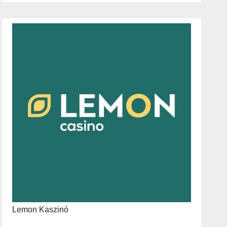
Lemon Kaszinó