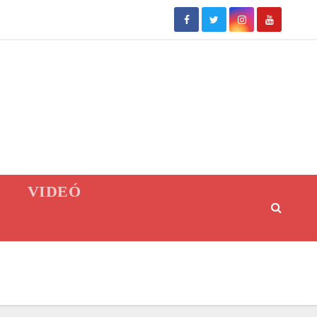
VIDEÓ