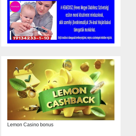
Lemon Casino bonus