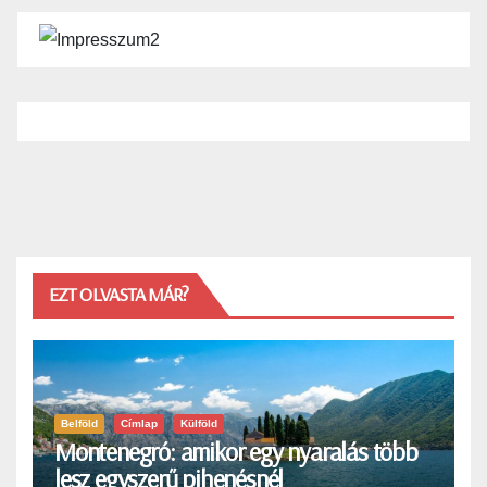
EZT OLVASTA MÁR?
Belföld
Címlap
Külföld
Montenegró: amikor egy nyaralás több
lesz egyszerű pihenésnél