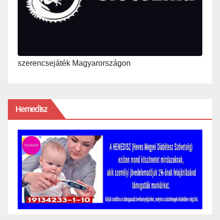
szerencsejáték Magyarországon
Hemedisz