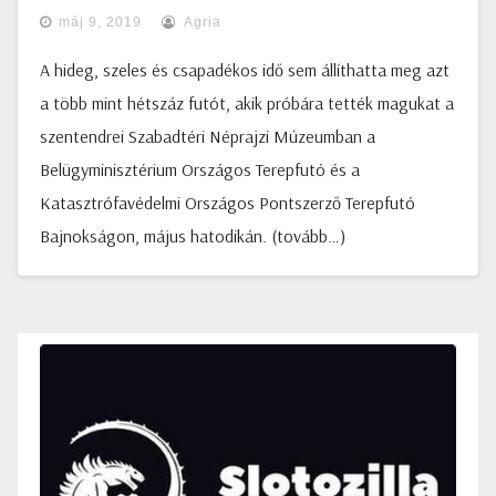
máj 9, 2019
Agria
A hideg, szeles és csapadékos idő sem állíthatta meg azt
a több mint hétszáz futót, akik próbára tették magukat a
szentendrei Szabadtéri Néprajzi Múzeumban a
Belügyminisztérium Országos Terepfutó és a
Katasztrófavédelmi Országos Pontszerző Terepfutó
Bajnokságon, május hatodikán. (tovább…)