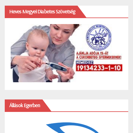
Heves Megyei Diabetes Szövetség
Állások Egerben