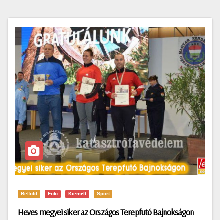
Belföld
Fotó
Kiemelt
Sport
Heves megyei siker az Országos Terepfutó Bajnokságon