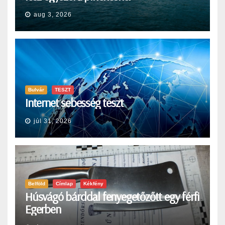
aug 3, 2026
Bulvár
TESZT
Internet sebesség teszt
júl 31, 2026
Belföld
Címlap
Kékfény
Húsvágó bárddal fenyegetőzőtt egy férfi
Egerben