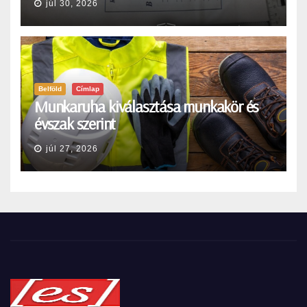
júl 30, 2026
Belföld
Címlap
Munkaruha kiválasztása munkakör és
évszak szerint
júl 27, 2026