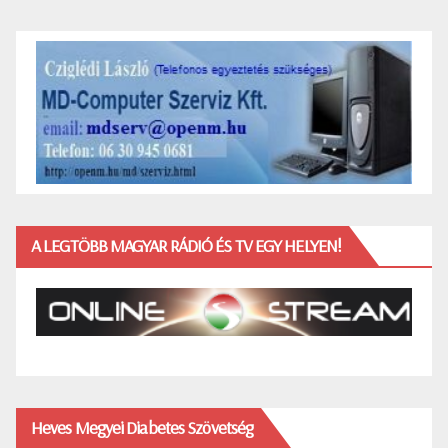
A LEGTÖBB MAGYAR RÁDIÓ ÉS TV EGY HELYEN!
Heves Megyei Diabetes Szövetség