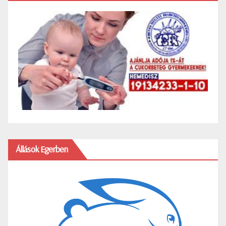
Állások Egerben