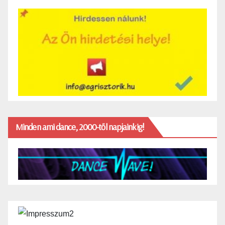
Minden ami dance, 2000-től napjainkig!