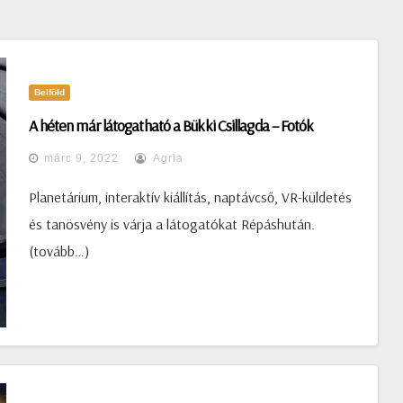
Belföld
A héten már látogatható a Bükki Csillagda – Fotók
márc 9, 2022
Agria
Planetárium, interaktív kiállítás, naptávcső, VR-küldetés
és tanösvény is várja a látogatókat Répáshután.
(tovább…)