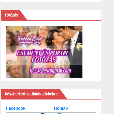
Fotózás
Részletekért kattintás a linkekre
Facebook
Honlap