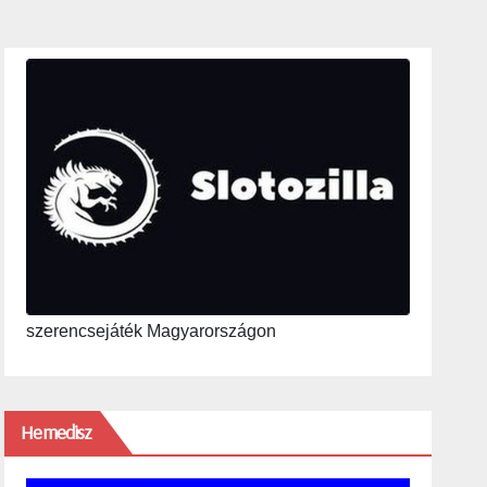
szerencsejáték Magyarországon
Hemedisz