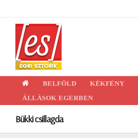
Skip
to
content
BELFÖLD
KÉKFÉNY
ÁLLÁSOK EGERBEN
Bükki csillagda