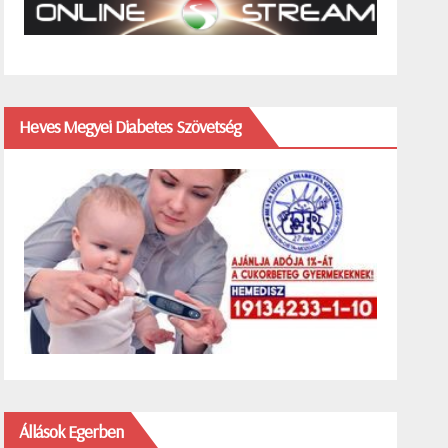
Heves Megyei Diabetes Szövetség
Állások Egerben