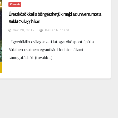
Kiemelt
Űreszközökkel is böngészhetjük majd az univerzumot a
Bükki Csillagdában
dec 20, 2017
Keller Richárd
Egyedülálló csillagászati látogatóközpont épül a
Bükkben csaknem egymilliárd forintos állami
támogatásból. (tovább…)