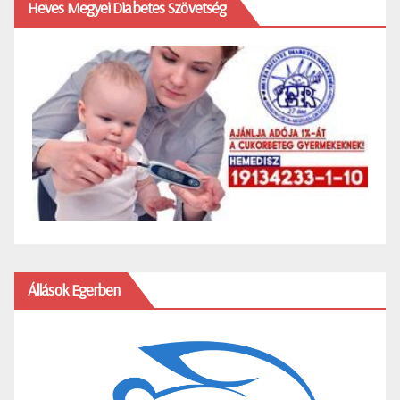
Heves Megyei Diabetes Szövetség
Állások Egerben