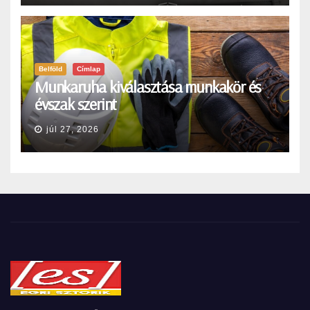
Belföld
Címlap
Munkaruha kiválasztása munkakör és
évszak szerint
júl 27, 2026