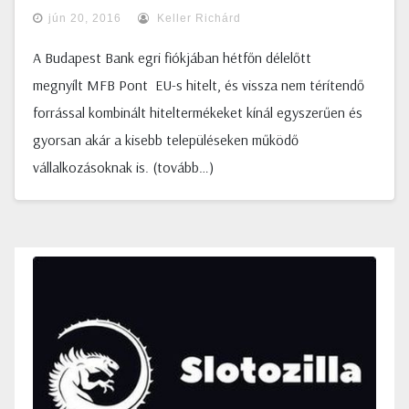
jún 20, 2016
Keller Richárd
A Budapest Bank egri fiókjában hétfőn délelőtt
megnyílt MFB Pont EU-s hitelt, és vissza nem térítendő
forrással kombinált hiteltermékeket kínál egyszerűen és
gyorsan akár a kisebb településeken működő
vállalkozásoknak is. (tovább…)