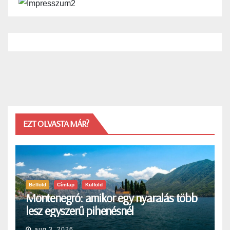
EZT OLVASTA MÁR?
Belföld
Címlap
Külföld
Montenegró: amikor egy nyaralás több
lesz egyszerű pihenésnél
aug 3, 2026