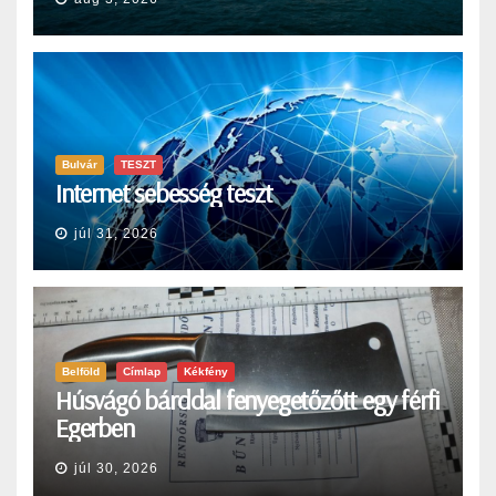
Bulvár
TESZT
Internet sebesség teszt
júl 31, 2026
Belföld
Címlap
Kékfény
Húsvágó bárddal fenyegetőzőtt egy férfi
Egerben
júl 30, 2026