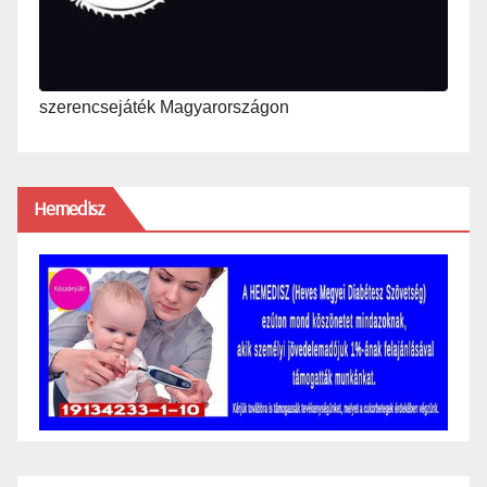
szerencsejáték Magyarországon
Hemedisz